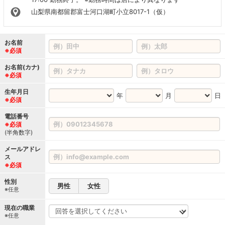
山梨県南都留郡富士河口湖町小立8017-1（仮）
お名前
※必須
お名前(カナ)
※必須
生年月日
年
月
日
※必須
電話番号
※必須
(半角数字)
メールアドレ
ス
※必須
性別
男性
女性
※任意
現在の職業
※任意