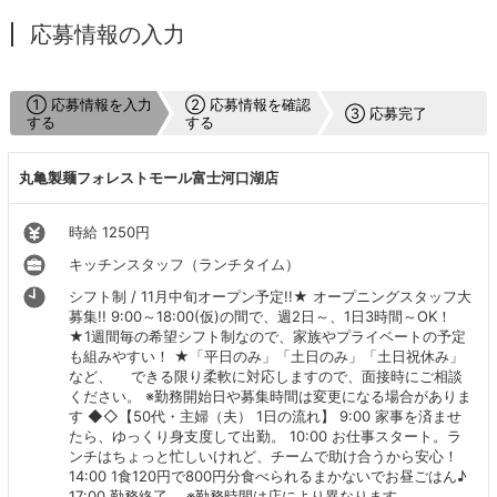
応募情報の入力
① 応募情報を入力
② 応募情報を確認
③ 応募完了
する
する
丸亀製麺フォレストモール富士河口湖店
時給 1250円
キッチンスタッフ（ランチタイム）
シフト制 / 11月中旬オープン予定!!★ オープニングスタッフ大
募集!! 9:00～18:00(仮)の間で、週2日～、1日3時間～OK！
★1週間毎の希望シフト制なので、家族やプライベートの予定
も組みやすい！ ★「平日のみ」「土日のみ」「土日祝休み」
など、 できる限り柔軟に対応しますので、面接時にご相談
ください。 ※勤務開始日や募集時間は変更になる場合がありま
す ◆◇【50代・主婦（夫） 1日の流れ】 9:00 家事を済ませ
たら、ゆっくり身支度して出勤。 10:00 お仕事スタート。ラ
ンチはちょっと忙しいけれど、チームで助け合うから安心！
14:00 1食120円で800円分食べられるまかないでお昼ごはん♪
17:00 勤務終了。 ※勤務時間は店により異なります