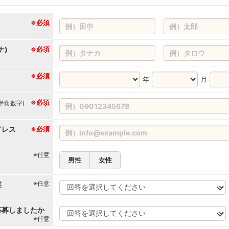
※必須
ナ)
※必須
※必須
年
月
※必須
(半角数字)
ドレス
※必須
※任意
男性
女性
※任意
業
応募しましたか
※任意