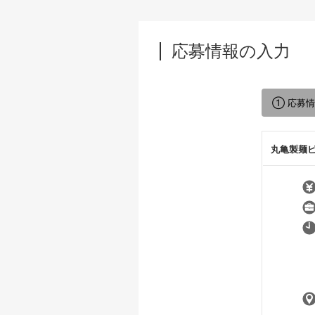
応募情報の入力
① 応募
丸亀製麺