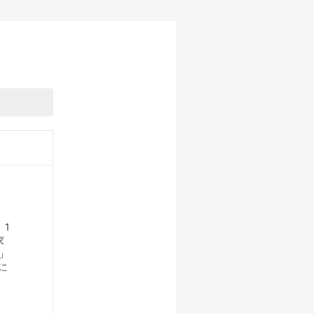
 1
家
」
に