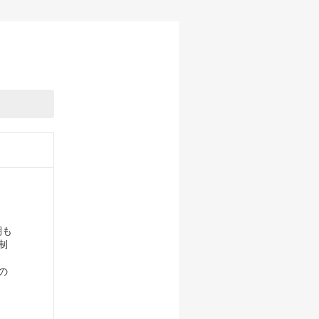
期も
制
の