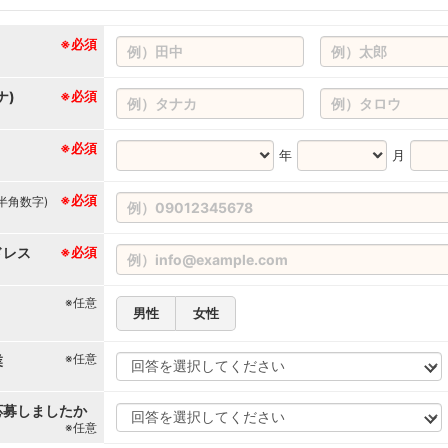
※必須
ナ)
※必須
※必須
年
月
※必須
(半角数字)
ドレス
※必須
※任意
男性
女性
※任意
業
応募しましたか
※任意