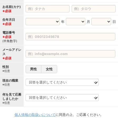
お名前(カナ)
※必須
生年月日
年
月
日
※必須
電話番号
※必須
(半角数字)
メールアドレ
ス
※必須
性別
男性
女性
※任意
現在の職業
※任意
何を見て応募
しましたか
※任意
個人情報の取扱いについて
に同意の上、ご応募ください。