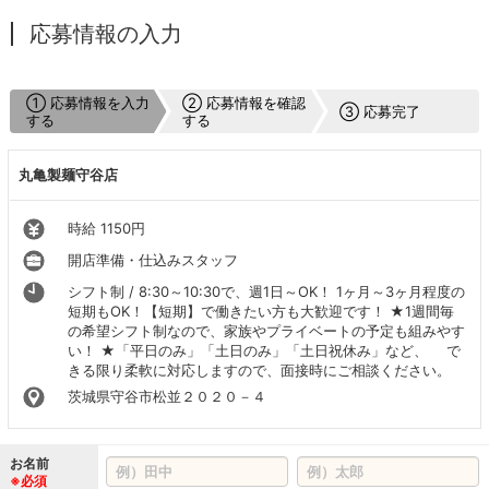
応募情報の入力
① 応募情報を入力
② 応募情報を確認
③ 応募完了
する
する
丸亀製麺守谷店
時給 1150円
開店準備・仕込みスタッフ
シフト制 / 8:30～10:30で、週1日～OK！ 1ヶ月～3ヶ月程度の
短期もOK！【短期】で働きたい方も大歓迎です！ ★1週間毎
の希望シフト制なので、家族やプライベートの予定も組みやす
い！ ★「平日のみ」「土日のみ」「土日祝休み」など、 で
きる限り柔軟に対応しますので、面接時にご相談ください。
茨城県守谷市松並２０２０－４
お名前
※必須