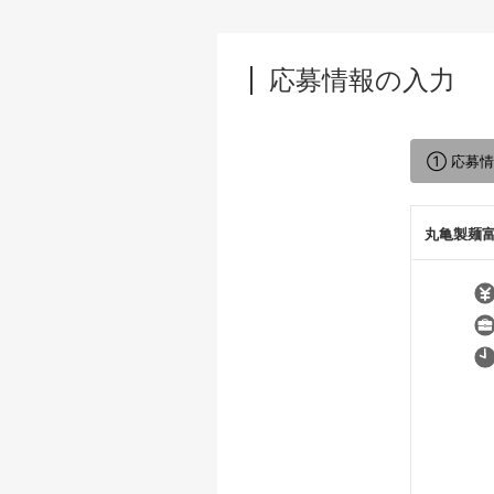
応募情報の入力
① 応募
丸亀製麺