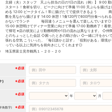
主婦（夫）スタッフ 天ぷら担当の日の1日の流れ（例）】 9:00 勤
スタート！食材を切り、ピークに向けて準備 11:00 天ぷらを揚げは
める 12:00 ピークタイム！常に揚げたてで提供できるよう 
数を見ながら揚げます 14:00 休憩！1食120円で800円分食べられ
かないでランチ 毎回違うメニューを選んで楽しんでいます◎
15:00 休憩明けてディナー営業に向けて準備 17:00 勤務終了！着替
て帰宅 ※店の状況により勤務時間や1日の流れは異なります。 ◇仲
とのちょっとした会話 ◇困ったときの助け合い ◇一緒に汗をかい
張れる空気 こういった、「毎日誰かと話す」「役割がある」環境が
っている以上に気持ちを前向きにしてくれます◎
埼玉県富士見市鶴馬１－２０－２０
※必須
ナ)
※必須
※必須
年
月
※必須
(半角数字)