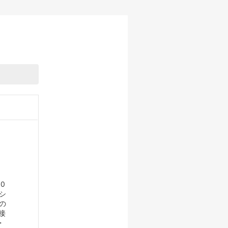
0
0
望シ
の
接
・