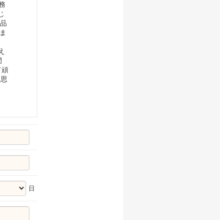
務
じ
商品
るま
え
間
て頑
 思
日