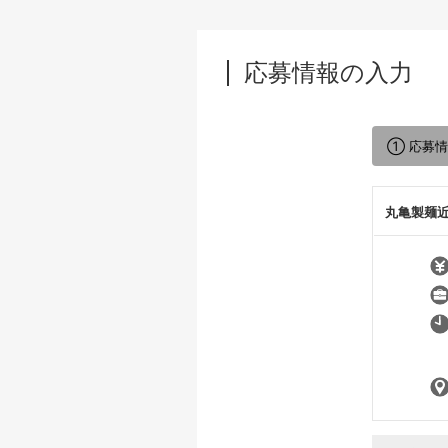
応募情報の入力
① 応募
丸亀製麺