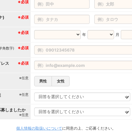
※必須
ナ)
※必須
※必須
年
月
※必須
(半角数字)
ドレス
※必須
※任意
男性
女性
※任意
業
応募しましたか
※任意
個人情報の取扱いについて
に同意の上、ご応募ください。