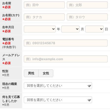
お名前
※必須
お名前(カナ)
※必須
生年月日
年
月
日
※必須
電話番号
※必須
(半角数字)
メールアドレ
ス
※必須
性別
男性
女性
※任意
現在の職業
※任意
何を見て応募
しましたか
※任意