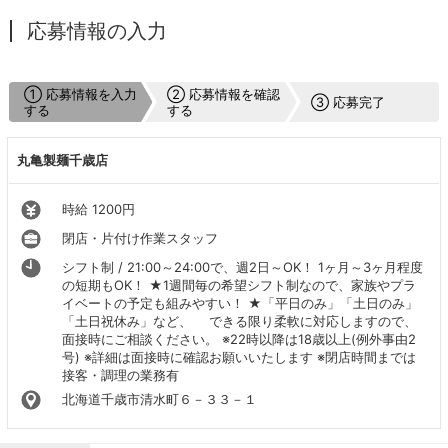
応募情報の入力
① 応募情報を入力
② 応募情報を確認
③ 応募完了
する
する
丸亀製麺千歳店
時給 1200円
閉店・片付け作業スタッフ
シフト制 / 21:00～24:00で、週2日～OK！ 1ヶ月～3ヶ月程度
の短期もOK！ ★1週間毎の希望シフト制なので、家族やプラ
イベートの予定も組みやすい！ ★「平日のみ」「土日のみ」
「土日祝休み」など、 できる限り柔軟に対応しますので、
面接時にご相談ください。 ※22時以降は18歳以上(例外事由2
号) ※詳細は面接時に確認お願いいたします ※閉店時間までは
接客・調理の業務有
北海道千歳市清水町６－３３－１