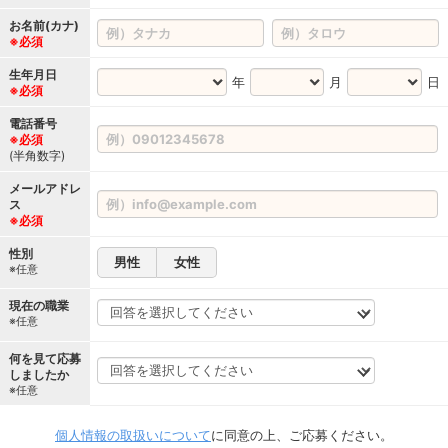
お名前(カナ)
※必須
生年月日
年
月
日
※必須
電話番号
※必須
(半角数字)
メールアドレ
ス
※必須
性別
男性
女性
※任意
現在の職業
※任意
何を見て応募
しましたか
※任意
個人情報の取扱いについて
に同意の上、ご応募ください。