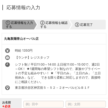
応募情報の入力
① 応募情報を入力
② 応募情報を確認
③ 応募完了
する
する
丸亀製麺青山オーバル店
時給 1350円
【ランチ】レジスタッフ
シフト制 / 平日11:00～14:00 土日祝11:00～15:00で、週2日
～OK！ ★1週間毎の希望シフト制なので、家族やプライベー
トの予定も組みやすい！ ★「平日のみ」「土日のみ」「土日
祝休み」など、 できる限り柔軟に対応しますので、面接時
にご相談ください。
東京都渋谷区神宮前５－５２－２オーバルビルＢ１Ｆ
お名前
※必須