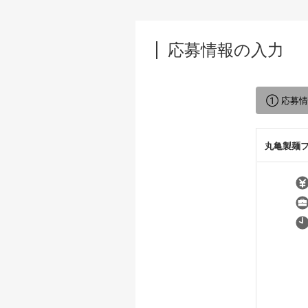
応募情報の入力
① 応募
丸亀製麺