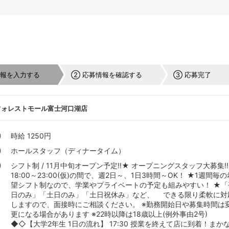
情報を入力する
② 応募情報を確認する
③ 応募完了
フォレストモール富士河口湖店
時給 1250円
ホールスタッフ（ディナータイム）
シフト制 / 11月中旬オープン予定!!★ オープニングスタッフ大募集!!
18:00～23:00(仮)の間で、週2日～、1日3時間～OK！ ★1週間毎の
望シフト制なので、学業やプライベートの予定も組みやすい！ ★「
日のみ」「土日のみ」「土日祝休み」など、 できる限り柔軟に対
しますので、面接時にご相談ください。 ※勤務開始日や募集時間は
更になる場合があります ※22時以降は18歳以上(例外事由2号)
◆◇【大学2年生 1日の流れ】 17:30 授業を終えて店に到着！まか