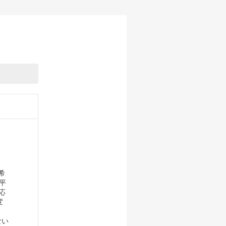
希
平
応
変
ない