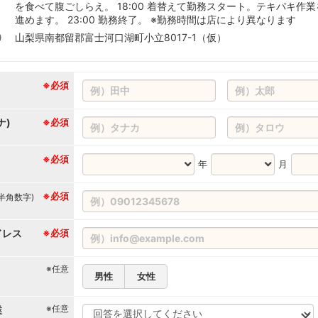
を食べて腹ごしらえ。 18:00 着替えて勤務スタート。テキパキ作業
進めます。 23:00 勤務終了。 ※勤務時間は店により異なります
山梨県南都留郡富士河口湖町小立8017-1（仮）
※必須
ナ)
※必須
※必須
年
月
※必須
(半角数字)
ドレス
※必須
※任意
男性
女性
※任意
業