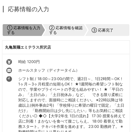
応募情報の入力
① 応募情報を入力
② 応募情報を確認
③ 応募完了
する
する
丸亀製麺エミテラス所沢店
時給 1200円
ホールスタッフ（ディナータイム）
シフト制 / 18:00～23:00の間で、週2日～、1日2時間～OK！
1ヶ月～3ヶ月程度の短期もOK！ ★1週間毎の希望シフト制な
ので、学業やプライベートの予定も組みやすい！ ★「平日の
み」「土日のみ」「土日祝休み」など、 できる限り柔軟に
対応しますので、面接時にご相談ください。 ※22時以降は18
歳以上(例外事由2号) 「学校帰りに希望の曜日で固定」「土日
だけ」 「勤務開始日は少し先にしたい」等もお気軽にご相談
ください◎ ◆◇【大学2年生 1日の流れ】 17:30 授業を終えて
店に到着！まかないを食べて腹ごしらえ。 18:00 着替えて勤
務スタート。テキパキ作業を進めます。 23:00 勤務終了。 ※
勤務時間は店により異なります