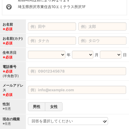
埼玉県所沢市東住吉10エミテラス所沢1F
お名前
※必須
お名前(カナ)
※必須
生年月日
年
月
日
※必須
電話番号
※必須
(半角数字)
メールアドレ
ス
※必須
性別
男性
女性
※任意
現在の職業
※任意