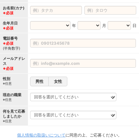
お名前(カナ)
※必須
生年月日
年
月
日
※必須
電話番号
※必須
(半角数字)
メールアドレ
ス
※必須
性別
男性
女性
※任意
現在の職業
※任意
何を見て応募
しましたか
※任意
個人情報の取扱いについて
に同意の上、ご応募ください。