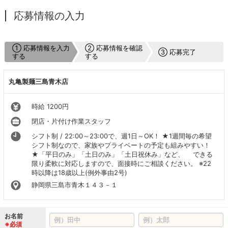
応募情報の入力
① 応募情報を入力
② 応募情報を確認
③ 応募完了
する
する
丸亀製麺三島青木店
時給 1200円
閉店・片付け作業スタッフ
シフト制 / 22:00～23:00で、週1日～OK！ ★1週間毎の希望
シフト制なので、家族やプライベートの予定も組みやすい！
★「平日のみ」「土日のみ」「土日祝休み」など、 できる
限り柔軟に対応しますので、面接時にご相談ください。 ※22
時以降は18歳以上(例外事由2号)
静岡県三島市青木１４３－１
お名前
※必須