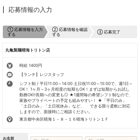
応募情報の入力
① 応募情報を入力
② 応募情報を確認
③ 応募完了
する
する
丸亀製麺晴海トリトン店
時給 1400円
【ランチ】レジスタッフ
シフト制 / 平日11:00～14:00 土日祝11:00～15:00で、週1日～
OK！ 1ヶ月～3ヶ月程度の短期もOK！まずは短期からお試し
勤務OK!!長期への変更も◎ ★1週間毎の希望シフト制なので、
家族やプライベートの予定も組みやすい！ ★「平日のみ」
「土日のみ」「土日祝休み」など、 できる限り柔軟に対応
しますので、面接時にご相談ください。
東京都中央区晴海１－８－１６晴海トリトン１Ｆ
お名前