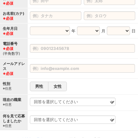
※必須
お名前(カナ)
※必須
生年月日
年
月
日
※必須
電話番号
※必須
(半角数字)
メールアドレ
ス
※必須
性別
男性
女性
※任意
現在の職業
※任意
何を見て応募
しましたか
※任意