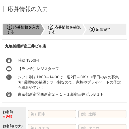
応募情報の入力
① 応募情報を入力
② 応募情報を確認
③ 応募完了
する
する
丸亀製麺新宿三井ビル店
時給 1350円
【ランチ】レジスタッフ
シフト制 / 11:00～14:00で、週2日～OK！ ※平日のみの募集
★1週間毎の希望シフト制なので、家族やプライベートの予定
も組みやすい！
東京都新宿区西新宿２－１－１新宿三井ビルＢ１Ｆ
お名前
※必須
お名前(カナ)