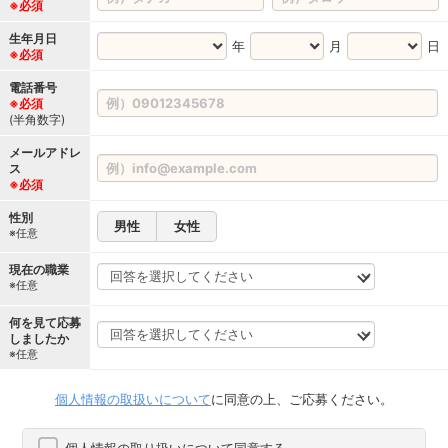
※必須
生年月日
年
月
日
※必須
電話番号
※必須
(半角数字)
メールアドレ
ス
※必須
性別
男性
女性
※任意
現在の職業
※任意
何を見て応募
しましたか
※任意
個人情報の取扱いについて
に同意の上、ご応募ください。
個人情報の取り扱いについて同意する