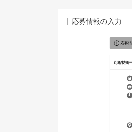
応募情報の入力
① 応募
丸亀製麺