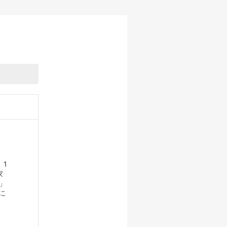
 1
家
」
に