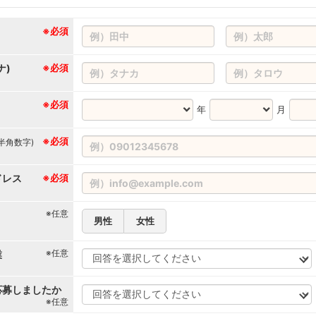
※必須
ナ)
※必須
※必須
年
月
※必須
(半角数字)
ドレス
※必須
※任意
男性
女性
※任意
業
応募しましたか
※任意