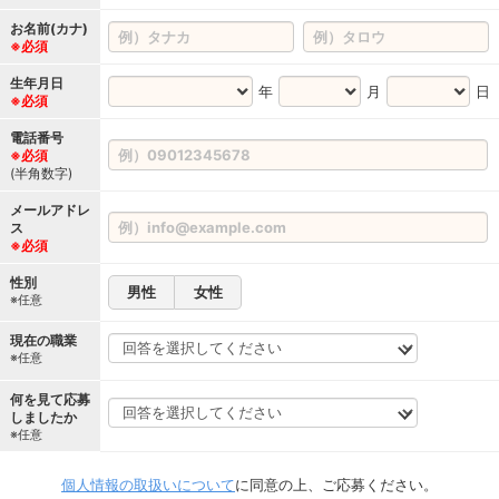
お名前(カナ)
※必須
生年月日
年
月
日
※必須
電話番号
※必須
(半角数字)
メールアドレ
ス
※必須
性別
男性
女性
※任意
現在の職業
※任意
何を見て応募
しましたか
※任意
個人情報の取扱いについて
に同意の上、ご応募ください。