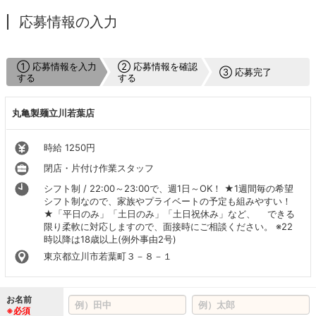
応募情報の入力
① 応募情報を入力
② 応募情報を確認
③ 応募完了
する
する
丸亀製麺立川若葉店
時給 1250円
閉店・片付け作業スタッフ
シフト制 / 22:00～23:00で、週1日～OK！ ★1週間毎の希望
シフト制なので、家族やプライベートの予定も組みやすい！
★「平日のみ」「土日のみ」「土日祝休み」など、 できる
限り柔軟に対応しますので、面接時にご相談ください。 ※22
時以降は18歳以上(例外事由2号)
東京都立川市若葉町３－８－１
お名前
※必須