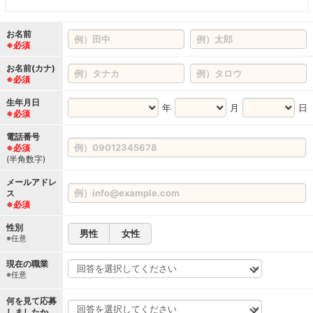
お名前
※必須
お名前(カナ)
※必須
生年月日
年
月
日
※必須
電話番号
※必須
(半角数字)
メールアドレ
ス
※必須
性別
男性
女性
※任意
現在の職業
※任意
何を見て応募
しましたか