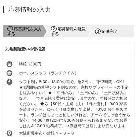
応募情報の入力
① 応募情報を入力
② 応募情報を確認
③ 応募完了
する
する
丸亀製麺豊中小曽根店
時給 1300円
ホールスタッフ（ランチタイム）
シフト制 / 8:30～18:00の間で、週2日～、1日3時間～OK！
★1週間毎の希望シフト制なので、家族やプライベートの予定
も組みやすい！ ★「平日のみ」「土日のみ」「土日祝休み」
など、 できる限り柔軟に対応しますので、面接時にご相談
ください。 ◆◇【50代・主婦（夫） 1日の流れ】 9:00 家事
を済ませたら、ゆっくり身支度して出勤。 10:00 お仕事スタ
ート。ランチはちょっと忙しいけれど、チームで助け合うから
安心！ 14:00 1食120円で800円分食べられるまかないでお昼
ごはん♪ 17:00 勤務終了。 ※勤務時間は店により異なります
大阪府豊中市小曽根４－３－８