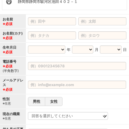
静岡県静岡市駿河区池田４０２－１
お名前
※必須
お名前(カナ)
※必須
生年月日
年
月
日
※必須
電話番号
※必須
(半角数字)
メールアドレ
ス
※必須
性別
男性
女性
※任意
現在の職業
※任意