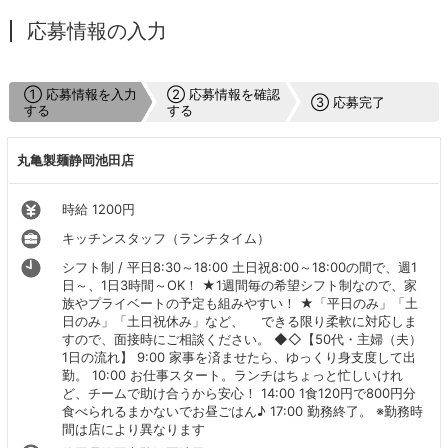
応募情報の入力
① 応募情報を入力
② 応募情報を確認
③ 応募完了
する
する
丸亀製麺静岡池田店
時給 1200円
キッチンスタッフ（ランチタイム）
シフト制 / 平日8:30～18:00 土日祝8:00～18:00の間で、週1
日～、1日3時間～OK！ ★1週間毎の希望シフト制なので、家
族やプライベートの予定も組みやすい！ ★「平日のみ」「土
日のみ」「土日祝休み」など、 できる限り柔軟に対応しま
すので、面接時にご相談ください。 ◆◇【50代・主婦（夫）
1日の流れ】 9:00 家事を済ませたら、ゆっくり身支度して出
勤。 10:00 お仕事スタート。ランチはちょっと忙しいけれ
ど、チームで助け合うから安心！ 14:00 1食120円で800円分
食べられるまかないでお昼ごはん♪ 17:00 勤務終了。 ※勤務時
間は店により異なります