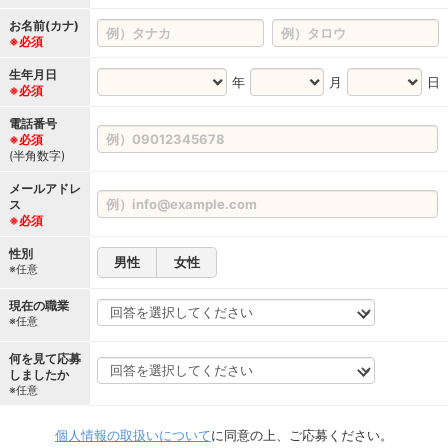
お名前(カナ)
※必須
生年月日
年
月
日
※必須
電話番号
※必須
(半角数字)
メールアドレ
ス
※必須
性別
男性
女性
※任意
現在の職業
※任意
何を見て応募
しましたか
※任意
個人情報の取扱いについて
に同意の上、ご応募ください。