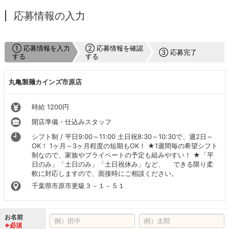
応募情報の入力
① 応募情報を入力
② 応募情報を確認
③ 応募完了
する
する
丸亀製麺カインズ市原店
時給 1200円
開店準備・仕込みスタッフ
シフト制 / 平日9:00～11:00 土日祝8:30～10:30で、週2日～
OK！ 1ヶ月～3ヶ月程度の短期もOK！ ★1週間毎の希望シフト
制なので、家族やプライベートの予定も組みやすい！ ★「平
日のみ」「土日のみ」「土日祝休み」など、 できる限り柔
軟に対応しますので、面接時にご相談ください。
千葉県市原市更級３－１－５１
お名前
※必須