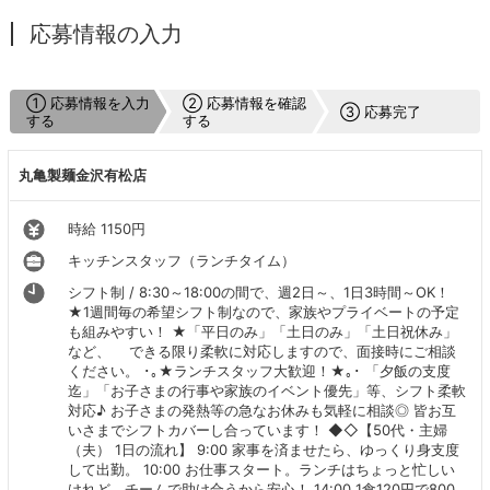
応募情報の入力
① 応募情報を入力
② 応募情報を確認
③ 応募完了
する
する
丸亀製麺金沢有松店
時給 1150円
キッチンスタッフ（ランチタイム）
シフト制 / 8:30～18:00の間で、週2日～、1日3時間～OK！
★1週間毎の希望シフト制なので、家族やプライベートの予定
も組みやすい！ ★「平日のみ」「土日のみ」「土日祝休み」
など、 できる限り柔軟に対応しますので、面接時にご相談
ください。 ･｡★ランチスタッフ大歓迎！★｡･ 「夕飯の支度
迄」「お子さまの行事や家族のイベント優先」等、シフト柔軟
対応♪ お子さまの発熱等の急なお休みも気軽に相談◎ 皆お互
いさまでシフトカバーし合っています！ ◆◇【50代・主婦
（夫） 1日の流れ】 9:00 家事を済ませたら、ゆっくり身支度
して出勤。 10:00 お仕事スタート。ランチはちょっと忙しい
けれど、チームで助け合うから安心！ 14:00 1食120円で800