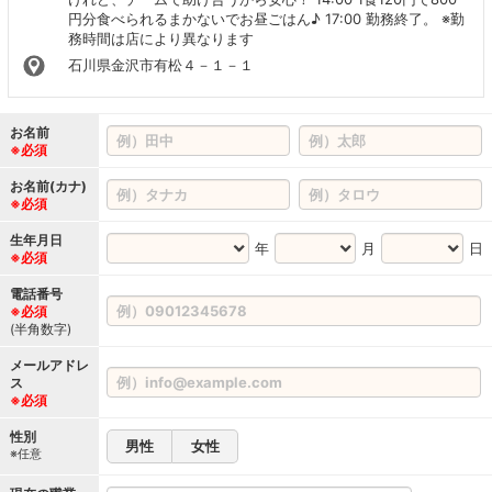
円分食べられるまかないでお昼ごはん♪ 17:00 勤務終了。 ※勤
務時間は店により異なります
石川県金沢市有松４－１－１
お名前
※必須
お名前(カナ)
※必須
生年月日
年
月
日
※必須
電話番号
※必須
(半角数字)
メールアドレ
ス
※必須
性別
男性
女性
※任意