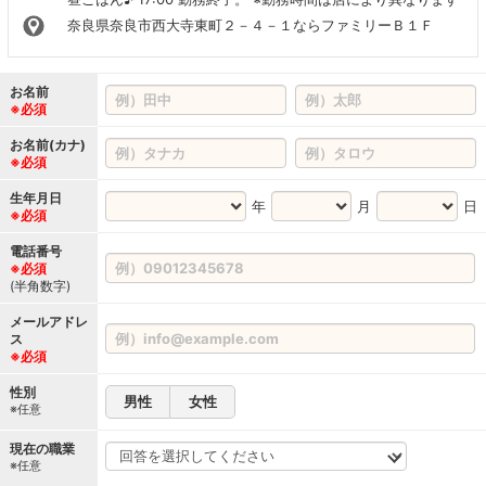
奈良県奈良市西大寺東町２－４－１ならファミリーＢ１Ｆ
お名前
※必須
お名前(カナ)
※必須
生年月日
年
月
日
※必須
電話番号
※必須
(半角数字)
メールアドレ
ス
※必須
性別
男性
女性
※任意
現在の職業
※任意