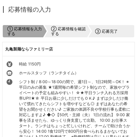
応募情報の入力
① 応募情報を入力
② 応募情報を確認
③ 応募完了
する
する
丸亀製麺ならファミリー店
時給 1150円
ホールスタッフ（ランチタイム）
シフト制 / 8:00～18:00の間で、週1日～、1日2時間～OK！ ※
平日のみの募集 ★1週間毎の希望シフト制なので、家族やプラ
イベートの予定も組みやすい！ ☆★平日ランチ入れる方採用
率UP!!★☆ 平日お昼に少しだけでもＯＫ♪ まずは少しだけ働
いて慣れてきたらシフトを増やすなども◎ まずはあなたの希
望をお聞かせください♪ ご家族の体調不良や学校行事も柔軟に
対応しますよ♪ ◆◇【50代・主婦（夫） 1日の流れ】 9:00 家
事を済ませたら、ゆっくり身支度して出勤。 10:00 お仕事ス
タート。ランチはちょっと忙しいけれど、チームで助け合うか
ら安心！ 14:00 1食120円で800円分食べられるまかないでお
昼ごはん♪ 17:00 勤務終了。 ※勤務時間は店により異なります