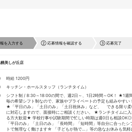
情報を入力する
② 応募情報を確認する
③ 応募完了
札幌美しが丘店
時給 1200円
キッチン・ホールスタッフ（ランチタイム）
シフト制 / 8:30～18:00の間で、週2日～、1日2時間～OK！ ★1週
毎の希望シフト制なので、家族やプライベートの予定も組みやすい
★「平日のみ」「土日のみ」「土日祝休み」など、 できる限り柔
に対応しますので、面接時にご相談ください。 ★ランチタイムに入
る方大歓迎★ 学校行事や試験期間で忙しい時期は週0日も相談OK◎
「平日のみ」「土日のみ」「長時間」「短時間」等自分に合ったシ
トで無理なく働けます☆ 「子どもが熱で…」等の急なお休みも気軽