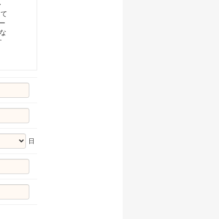
・
して
ー
かな
す
日