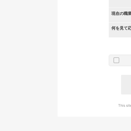
現在の職
何を見て
This si