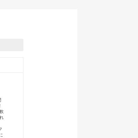
間
！
軟
れ
フ
に