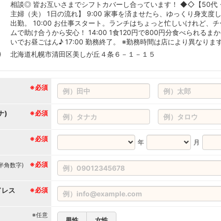
相談◎ 皆お互いさまでシフトカバーし合っています！ ◆◇【50代
主婦（夫） 1日の流れ】 9:00 家事を済ませたら、ゆっくり身支度
出勤。 10:00 お仕事スタート。ランチはちょっと忙しいけれど、チ
ムで助け合うから安心！ 14:00 1食120円で800円分食べられるま
いでお昼ごはん♪ 17:00 勤務終了。 ※勤務時間は店により異なりま
北海道札幌市清田区美しが丘４条６－１－１５
※必須
ナ)
※必須
※必須
年
月
※必須
(半角数字)
ドレス
※必須
※任意
男性
女性