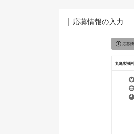
応募情報の入力
① 応募
丸亀製麺