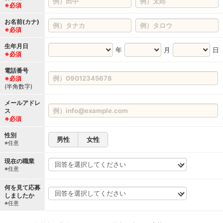
※必須
お名前(カナ)
※必須
生年月日
年
月
日
※必須
電話番号
※必須
(半角数字)
メールアドレ
ス
※必須
性別
男性
女性
※任意
現在の職業
※任意
何を見て応募
しましたか
※任意