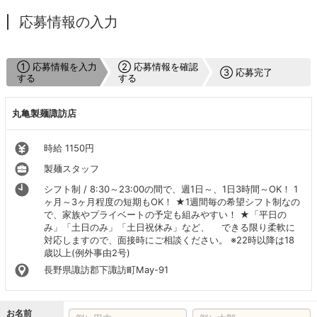
応募情報の入力
① 応募情報を入力
② 応募情報を確認
③ 応募完了
する
する
丸亀製麺諏訪店
時給 1150円
製麺スタッフ
シフト制 / 8:30～23:00の間で、週1日～、1日3時間～OK！ 1
ヶ月～3ヶ月程度の短期もOK！ ★1週間毎の希望シフト制なの
で、家族やプライベートの予定も組みやすい！ ★「平日の
み」「土日のみ」「土日祝休み」など、 できる限り柔軟に
対応しますので、面接時にご相談ください。 ※22時以降は18
歳以上(例外事由2号)
長野県諏訪郡下諏訪町May-91
お名前