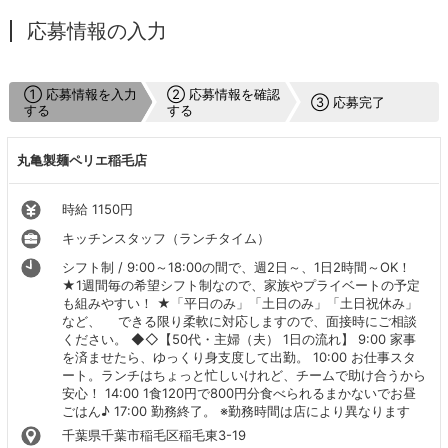
応募情報の入力
① 応募情報を入力
② 応募情報を確認
③ 応募完了
する
する
丸亀製麺ペリエ稲毛店
時給 1150円
キッチンスタッフ（ランチタイム）
シフト制 / 9:00～18:00の間で、週2日～、1日2時間～OK！
★1週間毎の希望シフト制なので、家族やプライベートの予定
も組みやすい！ ★「平日のみ」「土日のみ」「土日祝休み」
など、 できる限り柔軟に対応しますので、面接時にご相談
ください。 ◆◇【50代・主婦（夫） 1日の流れ】 9:00 家事
を済ませたら、ゆっくり身支度して出勤。 10:00 お仕事スタ
ート。ランチはちょっと忙しいけれど、チームで助け合うから
安心！ 14:00 1食120円で800円分食べられるまかないでお昼
ごはん♪ 17:00 勤務終了。 ※勤務時間は店により異なります
千葉県千葉市稲毛区稲毛東3-19