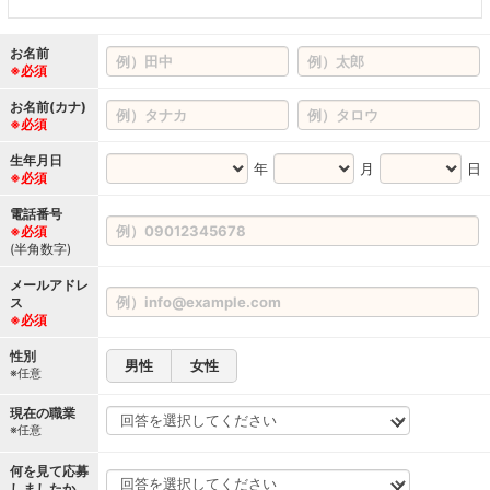
お名前
※必須
お名前(カナ)
※必須
生年月日
年
月
日
※必須
電話番号
※必須
(半角数字)
メールアドレ
ス
※必須
性別
男性
女性
※任意
現在の職業
※任意
何を見て応募
しましたか