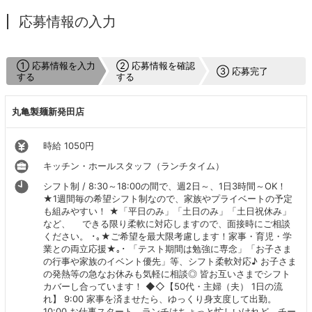
応募情報の入力
① 応募情報を入力
② 応募情報を確認
③ 応募完了
する
する
丸亀製麺新発田店
時給 1050円
キッチン・ホールスタッフ（ランチタイム）
シフト制 / 8:30～18:00の間で、週2日～、1日3時間～OK！
★1週間毎の希望シフト制なので、家族やプライベートの予定
も組みやすい！ ★「平日のみ」「土日のみ」「土日祝休み」
など、 できる限り柔軟に対応しますので、面接時にご相談
ください。 ･｡★ご希望を最大限考慮します！家事・育児・学
業との両立応援★｡･ 「テスト期間は勉強に専念」「お子さま
の行事や家族のイベント優先」等、シフト柔軟対応♪ お子さま
の発熱等の急なお休みも気軽に相談◎ 皆お互いさまでシフト
カバーし合っています！ ◆◇【50代・主婦（夫） 1日の流
れ】 9:00 家事を済ませたら、ゆっくり身支度して出勤。
10:00 お仕事スタート。ランチはちょっと忙しいけれど、チー