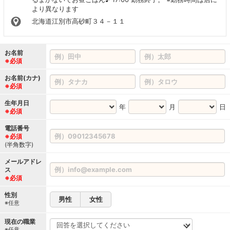
より異なります
北海道江別市高砂町３４－１１
お名前
※必須
お名前(カナ)
※必須
生年月日
年
月
日
※必須
電話番号
※必須
(半角数字)
メールアドレ
ス
※必須
性別
男性
女性
※任意
現在の職業
※任意