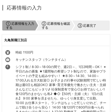
応募情報の入力
① 応募情報を入力
② 応募情報を確認
③ 応募完了
する
する
丸亀製麺江別店
時給 1100円
キッチンスタッフ（ランチタイム）
シフト制 / 8:30～18:00の間で、週2日～、1日2時間～OK！ ※
平日のみの募集 ★1週間毎の希望シフト制なので、家族やプラ
イベートの予定も組みやすい！ ★8:30～14:30、14:00～
17:00入れる方大歓迎◎ お子さまの行事や試験期間で忙しい時
期は週0日も相談OK◎ 家事･育児等優先で働きたい主夫・主婦
さんなどにもピッタリ♪ 社保制度有で安心◎お得でおいしい1
食120円のまかないも有♪ ◆◇【50代・主婦（夫） 1日の流
れ】 9:00 家事を済ませたら、ゆっくり身支度して出勤。
10:00 お仕事スタート。ランチはちょっと忙しいけれど、チー
ムで助け合うから安心！ 14:00 1食120円で800円分食べられ
るまかないでお昼ごはん♪ 17:00 勤務終了。 ※勤務時間は店に