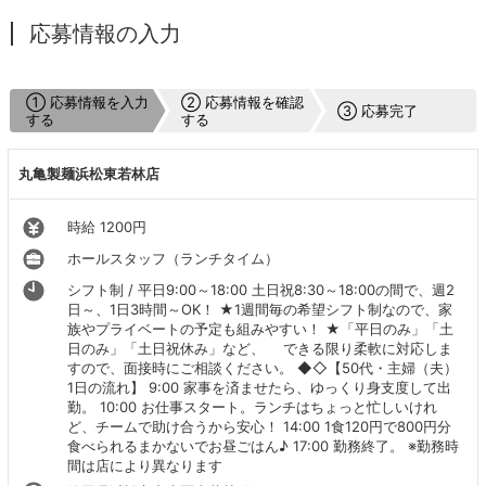
応募情報の入力
① 応募情報を入力
② 応募情報を確認
③ 応募完了
する
する
丸亀製麺浜松東若林店
時給 1200円
ホールスタッフ（ランチタイム）
シフト制 / 平日9:00～18:00 土日祝8:30～18:00の間で、週2
日～、1日3時間～OK！ ★1週間毎の希望シフト制なので、家
族やプライベートの予定も組みやすい！ ★「平日のみ」「土
日のみ」「土日祝休み」など、 できる限り柔軟に対応しま
すので、面接時にご相談ください。 ◆◇【50代・主婦（夫）
1日の流れ】 9:00 家事を済ませたら、ゆっくり身支度して出
勤。 10:00 お仕事スタート。ランチはちょっと忙しいけれ
ど、チームで助け合うから安心！ 14:00 1食120円で800円分
食べられるまかないでお昼ごはん♪ 17:00 勤務終了。 ※勤務時
間は店により異なります