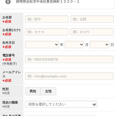
静岡県浜松市中央区東若林町１２２０－１
お名前
※必須
お名前(カナ)
※必須
生年月日
年
月
日
※必須
電話番号
※必須
(半角数字)
メールアドレ
ス
※必須
性別
男性
女性
※任意
現在の職業
※任意