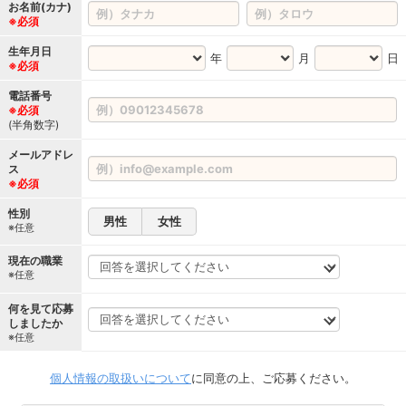
お名前(カナ)
※必須
生年月日
年
月
日
※必須
電話番号
※必須
(半角数字)
メールアドレ
ス
※必須
性別
男性
女性
※任意
現在の職業
※任意
何を見て応募
しましたか
※任意
個人情報の取扱いについて
に同意の上、ご応募ください。