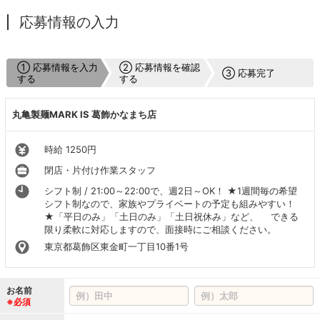
応募情報の入力
① 応募情報を入力
② 応募情報を確認
③ 応募完了
する
する
丸亀製麺MARK IS 葛飾かなまち店
時給 1250円
閉店・片付け作業スタッフ
シフト制 / 21:00～22:00で、週2日～OK！ ★1週間毎の希望
シフト制なので、家族やプライベートの予定も組みやすい！
★「平日のみ」「土日のみ」「土日祝休み」など、 できる
限り柔軟に対応しますので、面接時にご相談ください。
東京都葛飾区東金町一丁目10番1号
お名前
※必須