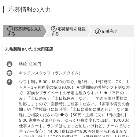
応募情報の入力
① 応募情報を入力
② 応募情報を確認
③ 応募完了
する
する
丸亀製麺さいたま太田窪店
時給 1300円
キッチンスタッフ（ランチタイム）
シフト制 / 8:00～18:00の間で、週1日～、1日2時間～OK！ 1
ヶ月～3ヶ月程度の短期もOK！ ★1週間毎の希望シフト制なの
で、家族やプライベートの予定も組みやすい！ ★「平日の
み」「土日のみ」「土日祝休み」など、 できる限り柔軟に
対応しますので、面接時にご相談ください。 ｢家事や育児の合
間」や「学校帰りに短時間｣「土日に長めに働きたい」など気
軽にご相談ください◎ ◆◇【50代・主婦（夫） 1日の流れ】
9:00 家事を済ませたら、ゆっくり身支度して出勤。 10:00 お
仕事スタート。ランチはちょっと忙しいけれど、チームで助け
合うから安心！ 14:00 1食120円で800円分食べられるまかな
いでお昼ごはん♪ 17:00 勤務終了。 ※勤務時間は店により異な