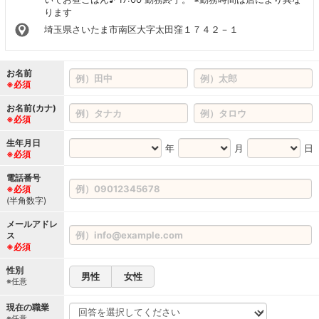
ります
埼玉県さいたま市南区大字太田窪１７４２－１
お名前
※必須
お名前(カナ)
※必須
生年月日
年
月
日
※必須
電話番号
※必須
(半角数字)
メールアドレ
ス
※必須
性別
男性
女性
※任意
現在の職業
※任意