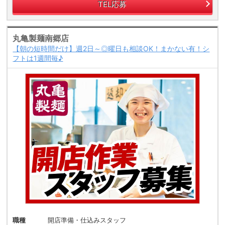
TEL応募
丸亀製麺南郷店
【朝の短時間だけ】週2日～◎曜日も相談OK！まかない有！シ
フトは1週間毎♪
職種
開店準備・仕込みスタッフ