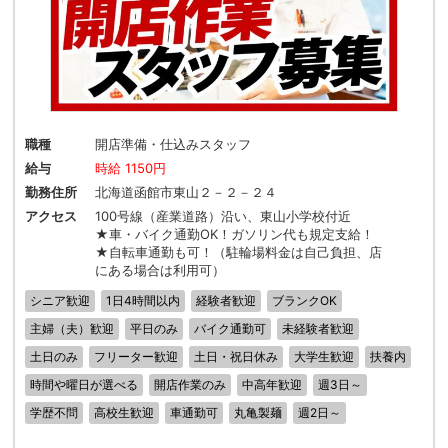
職種
開店準備・仕込みスタッフ
給与
時給 1150円
勤務住所
北海道函館市東山２－２－２４
アクセス
100号線（産業道路）沿い、東山小学校付近
★車・バイク通勤OK！ガソリン代も規定支給！
★自転車通勤も可！（駐輪場料金は自己負担、店
にある場合は利用可）
シニア歓迎
1日4時間以内
経験者歓迎
ブランクOK
主婦（夫）歓迎
平日のみ
バイク通勤可
未経験者歓迎
土日のみ
フリーター歓迎
土日・祝日休み
大学生歓迎
扶養内
時間や曜日が選べる
開店作業のみ
中高年歓迎
週3日～
学歴不問
高校生歓迎
車通勤可
丸亀製麺
週2日～