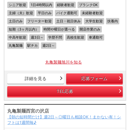
シニア歓迎
1日4時間以内
経験者歓迎
ブランクOK
主婦（夫）歓迎
平日のみ
バイク通勤可
未経験者歓迎
土日のみ
フリーター歓迎
土日・祝日休み
大学生歓迎
扶養内
短期（3ヶ月以内）
時間や曜日が選べる
開店作業のみ
中高年歓迎
週3日～
学歴不問
高校生歓迎
車通勤可
丸亀製麺
駅チカ
週2日～
丸亀製麺旭川を知る
詳細を見る
応募フォーム
TEL応募
丸亀製麺西宮の沢店
【朝の短時間だけ】週2日～◎曜日も相談OK！まかない有！シ
フトは1週間毎♪