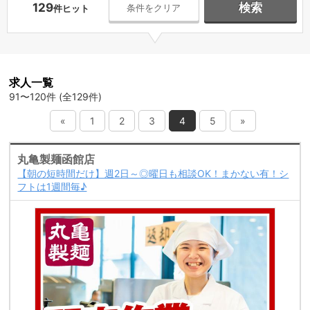
129
検索
条件をクリア
件ヒット
求人一覧
91〜120件 (全129件)
«
1
2
3
4
5
»
丸亀製麺函館店
【朝の短時間だけ】週2日～◎曜日も相談OK！まかない有！シ
フトは1週間毎♪