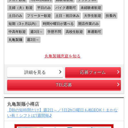
主婦（夫）歓迎
平日のみ
バイク通勤可
未経験者歓迎
土日のみ
フリーター歓迎
土日・祝日休み
大学生歓迎
扶養内
短期（3ヶ月以内）
時間や曜日が選べる
開店作業のみ
中高年歓迎
週3日～
学歴不問
高校生歓迎
車通勤可
丸亀製麺
週2日～
丸亀製麺恵庭を知る
詳細を見る
応募フォーム
TEL応募
丸亀製麺小樽店
【朝の短時間だけ】週2日～／1日2h◎曜日も相談OK！まかな
い有！シフトは1週間毎♪