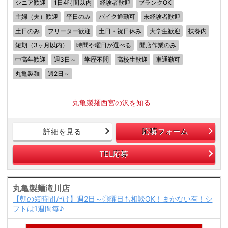
シニア歓迎
1日4時間以内
経験者歓迎
ブランクOK
主婦（夫）歓迎
平日のみ
バイク通勤可
未経験者歓迎
土日のみ
フリーター歓迎
土日・祝日休み
大学生歓迎
扶養内
短期（3ヶ月以内）
時間や曜日が選べる
開店作業のみ
中高年歓迎
週3日～
学歴不問
高校生歓迎
車通勤可
丸亀製麺
週2日～
丸亀製麺西宮の沢を知る
詳細を見る
応募フォーム
TEL応募
丸亀製麺滝川店
【朝の短時間だけ】週2日～◎曜日も相談OK！まかない有！シ
フトは1週間毎♪