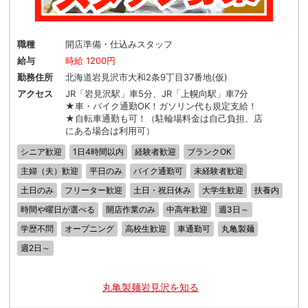
職種
開店準備・仕込みスタッフ
給与
時給 1200円
勤務住所
北海道岩見沢市大和2条9丁目37番地(仮)
アクセス
JR「岩見沢駅」車5分、JR「上幌向駅」車7分
★車・バイク通勤OK！ガソリン代も規定支給！
★自転車通勤も可！（駐輪場料金は自己負担、店
にある場合は利用可）
シニア歓迎
1日4時間以内
経験者歓迎
ブランクOK
主婦（夫）歓迎
平日のみ
バイク通勤可
未経験者歓迎
土日のみ
フリーター歓迎
土日・祝日休み
大学生歓迎
扶養内
時間や曜日が選べる
開店作業のみ
中高年歓迎
週3日～
学歴不問
オープニング
高校生歓迎
車通勤可
丸亀製麺
週2日～
丸亀製麺岩見沢を知る