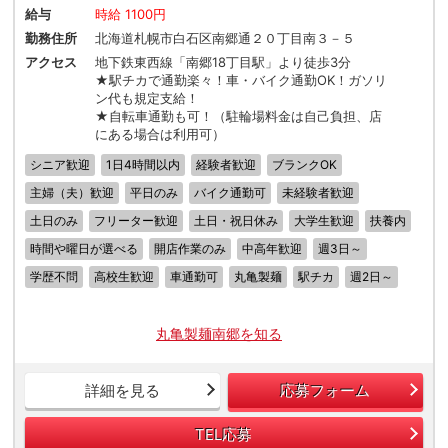
給与
時給 1100円
勤務住所
北海道札幌市白石区南郷通２０丁目南３－５
アクセス
地下鉄東西線「南郷18丁目駅」より徒歩3分
★駅チカで通勤楽々！車・バイク通勤OK！ガソリ
ン代も規定支給！
★自転車通勤も可！（駐輪場料金は自己負担、店
にある場合は利用可）
シニア歓迎
1日4時間以内
経験者歓迎
ブランクOK
主婦（夫）歓迎
平日のみ
バイク通勤可
未経験者歓迎
土日のみ
フリーター歓迎
土日・祝日休み
大学生歓迎
扶養内
時間や曜日が選べる
開店作業のみ
中高年歓迎
週3日～
学歴不問
高校生歓迎
車通勤可
丸亀製麺
駅チカ
週2日～
丸亀製麺南郷を知る
詳細を見る
応募フォーム
TEL応募