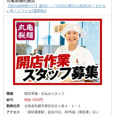
丸亀製麺札幌店
【朝の短時間だけ】週2日～／1日2h◎曜日も相談OK！まかな
い有！シフトは1週間毎♪
職種
開店準備・仕込みスタッフ
給与
時給 1200円
勤務住所
北海道札幌市東区伏古１条４－１－１
アクセス
「環状通東駅」徒歩15分。89号線（環状通）沿い