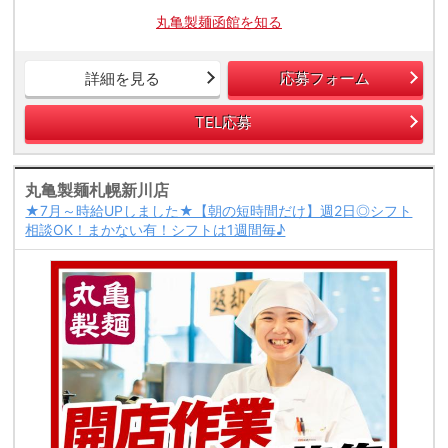
丸亀製麺函館を知る
詳細を見る
応募フォーム
TEL応募
丸亀製麺札幌新川店
★7月～時給UPしました★【朝の短時間だけ】週2日◎シフト
相談OK！まかない有！シフトは1週間毎♪