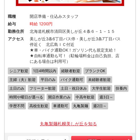
職種
開店準備・仕込みスタッフ
給与
時給 1200円
勤務住所
北海道札幌市清田区美しが丘４条６－１－１５
アクセス
美しが丘3条6丁目バス停・美しが丘3条7丁目バス
停近く 北広島ＩＣ付近
★車・バイク通勤OK！ガソリン代も規定支給！
★自転車通勤も可！（駐輪場料金は自己負担、店
にある場合は利用可）
シニア歓迎
1日4時間以内
経験者歓迎
ブランクOK
主婦（夫）歓迎
平日のみ
バイク通勤可
未経験者歓迎
土日のみ
フリーター歓迎
土日・祝日休み
大学生歓迎
扶養内
時間や曜日が選べる
開店作業のみ
中高年歓迎
週3日～
学歴不問
高校生歓迎
車通勤可
丸亀製麺
週2日～
丸亀製麺札幌美しが丘を知る