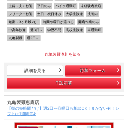
主婦（夫）歓迎
平日のみ
バイク通勤可
未経験者歓迎
フリーター歓迎
土日・祝日休み
大学生歓迎
扶養内
短期（3ヶ月以内）
時間や曜日が選べる
開店作業のみ
中高年歓迎
週3日～
学歴不問
高校生歓迎
車通勤可
丸亀製麺
週2日～
丸亀製麺滝川を知る
詳細を見る
応募フォーム
TEL応募
丸亀製麺恵庭店
【朝の短時間だけ】週2日～◎曜日も相談OK！まかない有！シ
フトは1週間毎♪