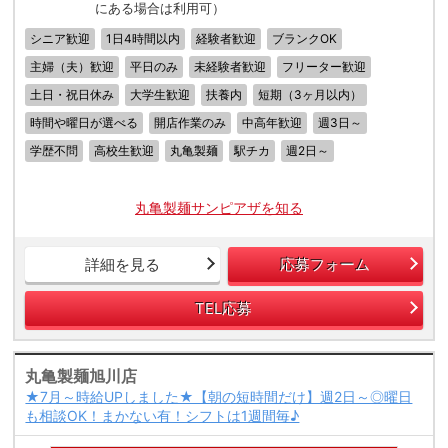
にある場合は利用可）
シニア歓迎
1日4時間以内
経験者歓迎
ブランクOK
主婦（夫）歓迎
平日のみ
未経験者歓迎
フリーター歓迎
土日・祝日休み
大学生歓迎
扶養内
短期（3ヶ月以内）
時間や曜日が選べる
開店作業のみ
中高年歓迎
週3日～
学歴不問
高校生歓迎
丸亀製麺
駅チカ
週2日～
丸亀製麺サンピアザを知る
詳細を見る
応募フォーム
TEL応募
丸亀製麺旭川店
★7月～時給UPしました★【朝の短時間だけ】週2日～◎曜日
も相談OK！まかない有！シフトは1週間毎♪