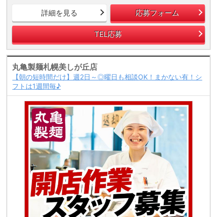
詳細を見る
応募フォーム
TEL応募
丸亀製麺札幌美しが丘店
【朝の短時間だけ】週2日～◎曜日も相談OK！まかない有！シ
フトは1週間毎♪