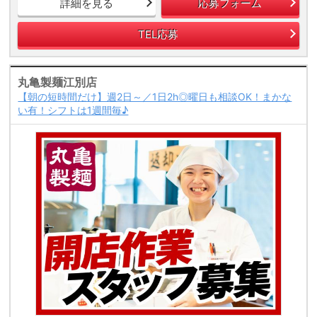
詳細を見る
応募フォーム
TEL応募
丸亀製麺江別店
【朝の短時間だけ】週2日～／1日2h◎曜日も相談OK！まかな
い有！シフトは1週間毎♪