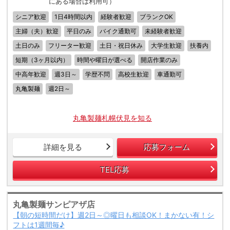
にある場合は利用可）
シニア歓迎
1日4時間以内
経験者歓迎
ブランクOK
主婦（夫）歓迎
平日のみ
バイク通勤可
未経験者歓迎
土日のみ
フリーター歓迎
土日・祝日休み
大学生歓迎
扶養内
短期（3ヶ月以内）
時間や曜日が選べる
開店作業のみ
中高年歓迎
週3日～
学歴不問
高校生歓迎
車通勤可
丸亀製麺
週2日～
丸亀製麺札幌伏見を知る
詳細を見る
応募フォーム
TEL応募
丸亀製麺サンピアザ店
【朝の短時間だけ】週2日～◎曜日も相談OK！まかない有！シ
フトは1週間毎♪