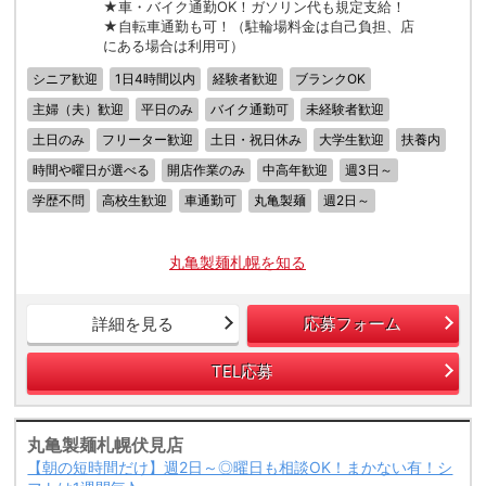
★車・バイク通勤OK！ガソリン代も規定支給！
★自転車通勤も可！（駐輪場料金は自己負担、店
にある場合は利用可）
シニア歓迎
1日4時間以内
経験者歓迎
ブランクOK
主婦（夫）歓迎
平日のみ
バイク通勤可
未経験者歓迎
土日のみ
フリーター歓迎
土日・祝日休み
大学生歓迎
扶養内
時間や曜日が選べる
開店作業のみ
中高年歓迎
週3日～
学歴不問
高校生歓迎
車通勤可
丸亀製麺
週2日～
丸亀製麺札幌を知る
詳細を見る
応募フォーム
TEL応募
丸亀製麺札幌伏見店
【朝の短時間だけ】週2日～◎曜日も相談OK！まかない有！シ