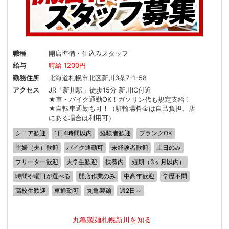
職種
開店準備・仕込みスタッフ
給与
時給 1200円
勤務住所
北海道札幌市北区新川3条7-1-58
アクセス
JR「新川駅」徒歩15分 新川IC付近
★車・バイク通勤OK！ガソリン代も規定支給！
★自転車通勤も可！（駐輪場料金は自己負担、店
にある場合は利用可）
シニア歓迎
1日4時間以内
経験者歓迎
ブランクOK
主婦（夫）歓迎
バイク通勤可
未経験者歓迎
土日のみ
フリーター歓迎
大学生歓迎
扶養内
短期（3ヶ月以内）
時間や曜日が選べる
開店作業のみ
中高年歓迎
学歴不問
高校生歓迎
車通勤可
丸亀製麺
週2日～
丸亀製麺札幌新川を知る