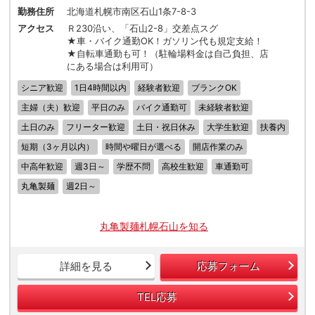
勤務住所
北海道札幌市南区石山1条7-8-3
アクセス
Ｒ230沿い、「石山2-8」交差点スグ
★車・バイク通勤OK！ガソリン代も規定支給！
★自転車通勤も可！（駐輪場料金は自己負担、店
にある場合は利用可）
シニア歓迎
1日4時間以内
経験者歓迎
ブランクOK
主婦（夫）歓迎
平日のみ
バイク通勤可
未経験者歓迎
土日のみ
フリーター歓迎
土日・祝日休み
大学生歓迎
扶養内
短期（3ヶ月以内）
時間や曜日が選べる
開店作業のみ
中高年歓迎
週3日～
学歴不問
高校生歓迎
車通勤可
丸亀製麺
週2日～
丸亀製麺札幌石山を知る
詳細を見る
応募フォーム
TEL応募