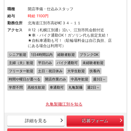
職種
開店準備・仕込みスタッフ
給与
時給 1100円
勤務住所
北海道江別市高砂町３４－１１
アクセス
Ｒ12（札幌江別通）沿い、江別市民会館付近
★車・バイク通勤OK！ガソリン代も規定支給！
★自転車通勤も可！（駐輪場料金は自己負担、店
にある場合は利用可）
シニア歓迎
1日4時間以内
経験者歓迎
ブランクOK
主婦（夫）歓迎
平日のみ
バイク通勤可
未経験者歓迎
フリーター歓迎
土日・祝日休み
大学生歓迎
扶養内
時間や曜日が選べる
開店作業のみ
中高年歓迎
週3日～
学歴不問
高校生歓迎
車通勤可
丸亀製麺
週2日～
丸亀製麺江別を知る
詳細を見る
応募フォーム