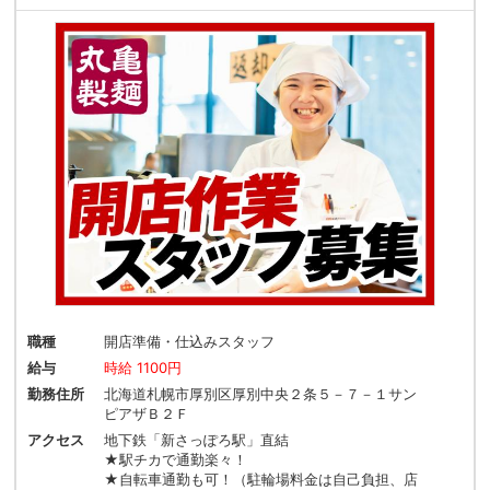
職種
開店準備・仕込みスタッフ
給与
時給 1100円
勤務住所
北海道札幌市厚別区厚別中央２条５－７－１サン
ピアザＢ２Ｆ
アクセス
地下鉄「新さっぽろ駅」直結
★駅チカで通勤楽々！
★自転車通勤も可！（駐輪場料金は自己負担、店