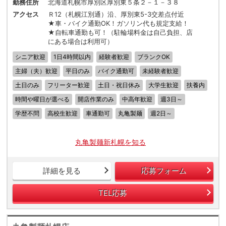
勤務住所
北海道札幌市厚別区厚別東５条２－１－３８
アクセス
Ｒ12（札幌江別通）沿、厚別東5-3交差点付近
★車・バイク通勤OK！ガソリン代も規定支給！
★自転車通勤も可！（駐輪場料金は自己負担、店
にある場合は利用可）
シニア歓迎
1日4時間以内
経験者歓迎
ブランクOK
主婦（夫）歓迎
平日のみ
バイク通勤可
未経験者歓迎
土日のみ
フリーター歓迎
土日・祝日休み
大学生歓迎
扶養内
時間や曜日が選べる
開店作業のみ
中高年歓迎
週3日～
学歴不問
高校生歓迎
車通勤可
丸亀製麺
週2日～
丸亀製麺新札幌を知る
詳細を見る
応募フォーム
TEL応募