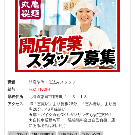
職種
開店準備・仕込みスタッフ
給与
時給 1100円
勤務住所
北海道恵庭市有明町１－３－１３
アクセス
JR「恵庭駅」より徒歩26分、「恵み野駅」より徒
歩28分。46号線沿い
★車・バイク通勤OK！ガソリン代も規定支給！
★自転車通勤も可！（駐輪場料金は自己負担、店
にある場合は利用可）
シニア歓迎
1日4時間以内
経験者歓迎
ブランクOK