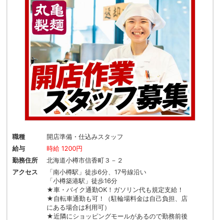
職種
開店準備・仕込みスタッフ
給与
時給 1200円
勤務住所
北海道小樽市信香町３－２
アクセス
「南小樽駅」徒歩6分、17号線沿い
「小樽築港駅」徒歩16分
★車・バイク通勤OK！ガソリン代も規定支給！
★自転車通勤も可！（駐輪場料金は自己負担、店
にある場合は利用可）
★近隣にショッピングモールがあるので勤務前後