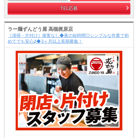
TEL応募
ラー麺ずんどう屋 高槻梶原店
［清掃・片付け］接客なし◆夜の短時間◎シンプルな作業で初
めてでも安心♪◆3ヶ月以上長期募集！