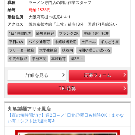
職種
ラーメン専門店の閉店作業スタッフ
給与
時給 1538円
勤務住所
大阪府高槻市梶原4-4-1
アクセス
阪急京都本線「上牧」徒歩13分 国道171号線沿い
1日4時間以内
経験者歓迎
ブランクOK
主婦（夫）歓迎
平日のみ
バイク通勤可
未経験者歓迎
土日のみ
ずんどう屋
フリーター歓迎
大学生歓迎
扶養内
時間や曜日が選べる
中高年歓迎
学歴不問
車通勤可
週2日～
詳細を見る
応募フォーム
TEL応募
丸亀製麺アリオ鳳店
【夜の短時間だけ】週2日～／1日1h◎曜日も相談OK！まかな
い有！シフトは1週間毎♪