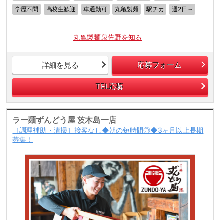
学歴不問
高校生歓迎
車通勤可
丸亀製麺
駅チカ
週2日～
丸亀製麺泉佐野を知る
詳細を見る
応募フォーム
TEL応募
ラー麺ずんどう屋 茨木島一店
［調理補助・清掃］接客なし◆朝の短時間◎◆3ヶ月以上長期
募集！