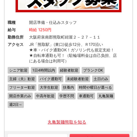
職種
開店準備・仕込みスタッフ
給与
時給 1250円
勤務住所
大阪府泉南郡熊取町紺屋２－２７－１１
アクセス
JR「熊取駅」(東口)徒歩12分、Ｒ170沿い
★車・バイク通勤OK！ガソリン代も規定支給！
★自転車通勤も可！（駐輪場料金は自己負担、店
にある場合は利用可）
シニア歓迎
1日4時間以内
経験者歓迎
ブランクOK
主婦（夫）歓迎
バイク通勤可
未経験者歓迎
土日のみ
フリーター歓迎
大学生歓迎
扶養内
時間や曜日が選べる
開店作業のみ
中高年歓迎
学歴不問
車通勤可
丸亀製麺
週2日～
丸亀製麺熊取を知る