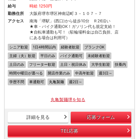
給与
時給 1250円
勤務住所
大阪府堺市堺区神南辺町３－１０７－７
アクセス
南海「堺駅」(西口)から徒歩10分 Ｒ26沿い
★車・バイク通勤OK！ガソリン代も規定支給！
★自転車通勤も可！（駐輪場料金は自己負担、店
にある場合は利用可）
シニア歓迎
1日4時間以内
経験者歓迎
ブランクOK
主婦（夫）歓迎
平日のみ
バイク通勤可
未経験者歓迎
土日のみ
フリーター歓迎
土日・祝日休み
大学生歓迎
扶養内
時間や曜日が選べる
開店作業のみ
中高年歓迎
週3日～
学歴不問
車通勤可
丸亀製麺
週2日～
丸亀製麺堺を知る
詳細を見る
応募フォーム
TEL応募