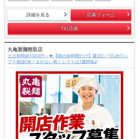
詳細を見る
応募フォーム
TEL応募
丸亀製麺熊取店
土日祝時給1300円～★【朝の短時間だけ】週2日／1日2h◎シ
フト相談OK！まかない有！シフトは1週間毎♪