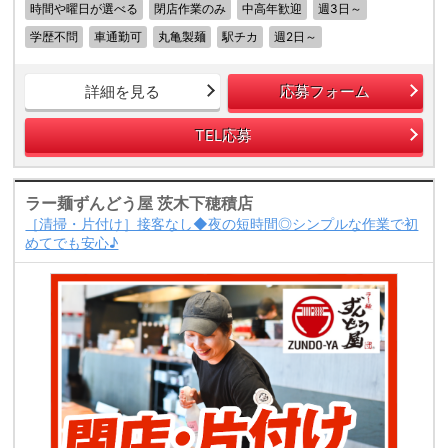
時間や曜日が選べる
閉店作業のみ
中高年歓迎
週3日～
学歴不問
車通勤可
丸亀製麺
駅チカ
週2日～
詳細を見る
応募フォーム
TEL応募
ラー麺ずんどう屋 茨木下穂積店
［清掃・片付け］接客なし◆夜の短時間◎シンプルな作業で初
めてでも安心♪