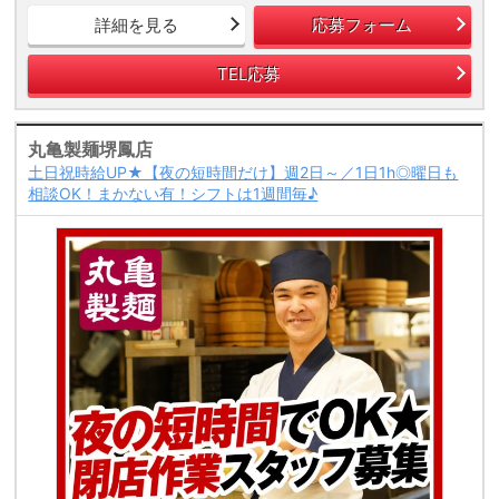
詳細を見る
応募フォーム
TEL応募
丸亀製麺堺鳳店
土日祝時給UP★【夜の短時間だけ】週2日～／1日1h◎曜日も
相談OK！まかない有！シフトは1週間毎♪