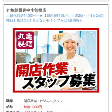
丸亀製麺豊中小曽根店
土日祝時給1400円～★【朝の短時間だけ】週2日～／1日2h◎
曜日も相談OK！まかない有！シフトは1週間毎♪
職種
開店準備・仕込みスタッフ
給与
時給 1300円