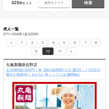
325
検索
条件をクリア
件ヒット
求人一覧
271〜300件 (全325件)
«
1
2
3
4
5
6
7
8
9
10
11
»
丸亀製麺泉佐野店
土日祝時給1300円～★【朝の短時間だけ】週2日～／1日2h◎
曜日も相談OK！まかない有！シフトは1週間毎♪