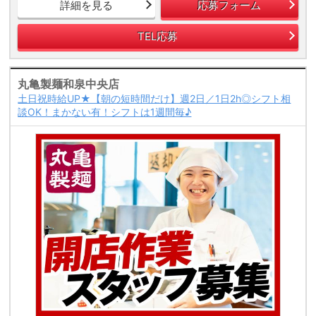
詳細を見る
応募フォーム
TEL応募
丸亀製麺和泉中央店
土日祝時給UP★【朝の短時間だけ】週2日／1日2h◎シフト相
談OK！まかない有！シフトは1週間毎♪