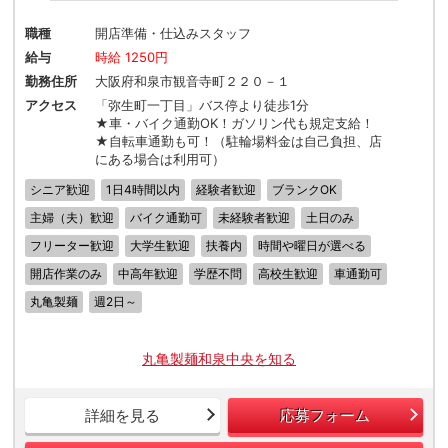
職種
開店準備・仕込みスタッフ
給与
時給 1250円
勤務住所
大阪府和泉市観音寺町２２０－１
アクセス
「弥生町一丁目」バス停より徒歩1分
★車・バイク通勤OK！ガソリン代も規定支給！
★自転車通勤も可！（駐輪場料金は自己負担、店
にある場合は利用可）
シニア歓迎
1日4時間以内
経験者歓迎
ブランクOK
主婦（夫）歓迎
バイク通勤可
未経験者歓迎
土日のみ
フリーター歓迎
大学生歓迎
扶養内
時間や曜日が選べる
開店作業のみ
中高年歓迎
学歴不問
高校生歓迎
車通勤可
丸亀製麺
週2日～
丸亀製麺和泉中央を知る
詳細を見る
応募フォーム