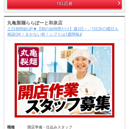
TEL応募
丸亀製麺ららぽーと和泉店
土日祝時給UP★【朝の短時間だけ】週2日～／1日2h◎曜日も
相談OK！まかない有！シフトは1週間毎♪
職種
開店準備・仕込みスタッフ