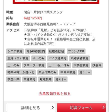
職種
閉店・片付け作業スタッフ
給与
時給 1250円
勤務住所
大阪府堺市西区鳳西町１－７７－７
アクセス
JR阪和線「鳳駅」より徒歩11分、Ｒ26沿い
★車・バイク通勤OK！ガソリン代も規定支給！
★自転車通勤も可！（駐輪場料金は自己負担、店
にある場合は利用可）
シニア歓迎
1日4時間以内
経験者歓迎
ブランクOK
主婦（夫）歓迎
平日のみ
バイク通勤可
未経験者歓迎
土日のみ
フリーター歓迎
土日・祝日休み
大学生歓迎
扶養内
時間や曜日が選べる
閉店作業のみ
中高年歓迎
週3日～
学歴不問
車通勤可
丸亀製麺
週2日～
丸亀製麺堺鳳を知る
詳細を見る
応募フォーム