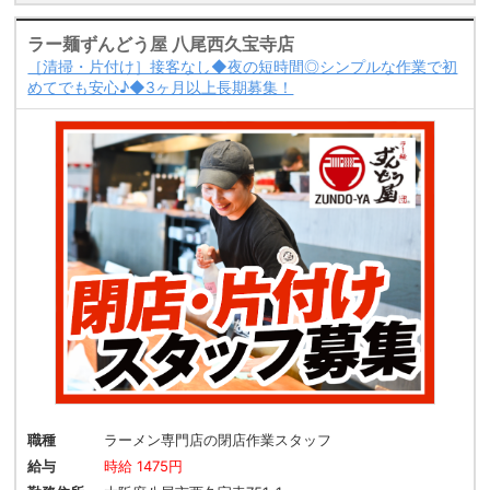
ラー麺ずんどう屋 八尾西久宝寺店
［清掃・片付け］接客なし◆夜の短時間◎シンプルな作業で初
めてでも安心♪◆3ヶ月以上長期募集！
職種
ラーメン専門店の閉店作業スタッフ
給与
時給 1475円