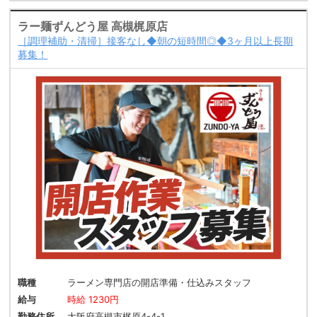
ラー麺ずんどう屋 高槻梶原店
［調理補助・清掃］接客なし◆朝の短時間◎◆3ヶ月以上長期
募集！
職種
ラーメン専門店の開店準備・仕込みスタッフ
給与
時給 1230円
勤務住所
大阪府高槻市梶原4-4-1