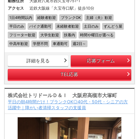
勤務住所
大阪府八尾市西久宝寺751-1
アクセス
近鉄大阪線「久宝寺口駅」徒歩10分
1日4時間以内
経験者歓迎
ブランクOK
主婦（夫）歓迎
平日のみ
バイク通勤可
未経験者歓迎
土日のみ
ずんどう屋
フリーター歓迎
大学生歓迎
扶養内
時間や曜日が選べる
中高年歓迎
学歴不問
車通勤可
週2日～
詳細を見る
応募フォーム
TEL応募
株式会社トリドールＤ＆Ｉ 大阪府高槻市大塚町
平日の朝4時間だけ！ブランクOK◎40代・50代・シニアの方
活躍中｜障がい者清掃スタッフの支援員