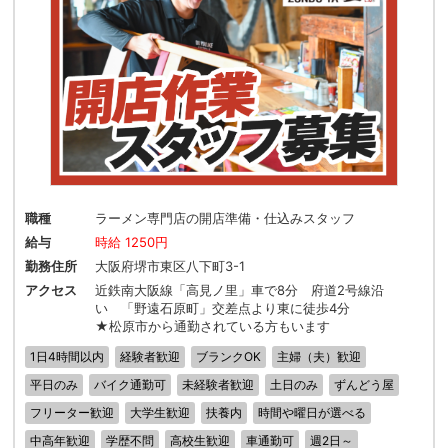
職種
ラーメン専門店の開店準備・仕込みスタッフ
給与
時給 1250円
勤務住所
大阪府堺市東区八下町3-1
アクセス
近鉄南大阪線「高見ノ里」車で8分 府道2号線沿
い 「野遠石原町」交差点より東に徒歩4分
★松原市から通勤されている方もいます
1日4時間以内
経験者歓迎
ブランクOK
主婦（夫）歓迎
平日のみ
バイク通勤可
未経験者歓迎
土日のみ
ずんどう屋
フリーター歓迎
大学生歓迎
扶養内
時間や曜日が選べる
中高年歓迎
学歴不問
高校生歓迎
車通勤可
週2日～