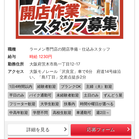
職種
ラーメン専門店の開店準備・仕込みスタッフ
給与
時給 1230円
勤務住所
大阪府茨木市島一丁目12-17
アクセス
大阪モノレール「沢良宜」車で6分 府道14号線沿
い。「島1丁目」交差点徒歩2分
1日4時間以内
経験者歓迎
ブランクOK
主婦（夫）歓迎
平日のみ
バイク通勤可
未経験者歓迎
土日のみ
ずんどう屋
フリーター歓迎
大学生歓迎
扶養内
時間や曜日が選べる
中高年歓迎
学歴不問
高校生歓迎
車通勤可
週2日～
詳細を見る
応募フォーム