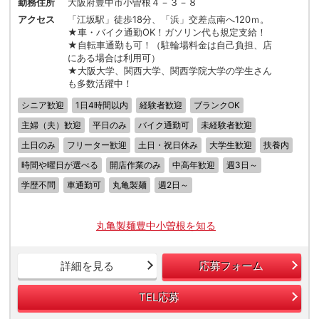
勤務住所
大阪府豊中市小曽根４－３－８
アクセス
「江坂駅」徒歩18分、「浜」交差点南へ120ｍ。
★車・バイク通勤OK！ガソリン代も規定支給！
★自転車通勤も可！（駐輪場料金は自己負担、店
にある場合は利用可）
★大阪大学、関西大学、関西学院大学の学生さん
も多数活躍中！
シニア歓迎
1日4時間以内
経験者歓迎
ブランクOK
主婦（夫）歓迎
平日のみ
バイク通勤可
未経験者歓迎
土日のみ
フリーター歓迎
土日・祝日休み
大学生歓迎
扶養内
時間や曜日が選べる
開店作業のみ
中高年歓迎
週3日～
学歴不問
車通勤可
丸亀製麺
週2日～
丸亀製麺豊中小曽根を知る
詳細を見る
応募フォーム
TEL応募