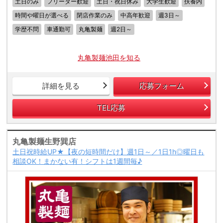
土日のみ
フリーター歓迎
土日・祝日休み
大学生歓迎
扶養内
時間や曜日が選べる
閉店作業のみ
中高年歓迎
週3日～
学歴不問
車通勤可
丸亀製麺
週2日～
丸亀製麺池田を知る
詳細を見る
応募フォーム
TEL応募
丸亀製麺生野巽店
土日祝時給UP★【夜の短時間だけ】週1日～／1日1h◎曜日も
相談OK！まかない有！シフトは1週間毎♪