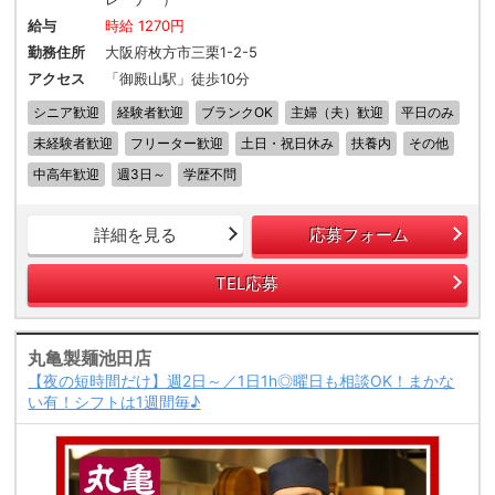
給与
時給 1270円
勤務住所
大阪府枚方市三栗1-2-5
アクセス
「御殿山駅」徒歩10分
シニア歓迎
経験者歓迎
ブランクOK
主婦（夫）歓迎
平日のみ
未経験者歓迎
フリーター歓迎
土日・祝日休み
扶養内
その他
中高年歓迎
週3日～
学歴不問
詳細を見る
応募フォーム
TEL応募
丸亀製麺池田店
【夜の短時間だけ】週2日～／1日1h◎曜日も相談OK！まかな
い有！シフトは1週間毎♪