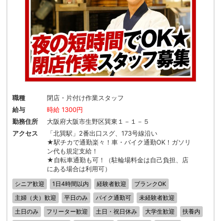
職種
閉店・片付け作業スタッフ
給与
時給 1300円
勤務住所
大阪府大阪市生野区巽東１－１－５
アクセス
「北巽駅」2番出口スグ、173号線沿い
★駅チカで通勤楽々！車・バイク通勤OK！ガソリ
ン代も規定支給！
★自転車通勤も可！（駐輪場料金は自己負担、店
にある場合は利用可）
シニア歓迎
1日4時間以内
経験者歓迎
ブランクOK
主婦（夫）歓迎
平日のみ
バイク通勤可
未経験者歓迎
土日のみ
フリーター歓迎
土日・祝日休み
大学生歓迎
扶養内