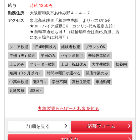
給与
時給 1250円
勤務住所
大阪府和泉市あゆみ野４－４－７
アクセス
泉北高速鉄道「和泉中央駅」よりバス約15分
★車・バイク通勤OK！ガソリン代も規定支給！
★自転車通勤も可！（駐輪場料金は自己負担、店
にある場合は利用可）
シニア歓迎
1日4時間以内
経験者歓迎
ブランクOK
主婦（夫）歓迎
平日のみ
バイク通勤可
未経験者歓迎
土日のみ
フリーター歓迎
土日・祝日休み
大学生歓迎
扶養内
短期（3ヶ月以内）
時間や曜日が選べる
開店作業のみ
中高年歓迎
週3日～
学歴不問
高校生歓迎
車通勤可
丸亀製麺
週2日～
丸亀製麺ららぽーと和泉を知る
詳細を見る
応募フォーム
TEL応募