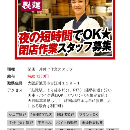
職種
閉店・片付け作業スタッフ
給与
時給 1250円
勤務住所
大阪府池田市古江町１１９－１
アクセス
「鼓滝駅」より徒歩15分、R173（能勢街道）沿い
★車・バイク通勤OK！ガソリン代も規定支給！
★自転車通勤も可！（駐輪場料金は自己負担、店
にある場合は利用可）
シニア歓迎
1日4時間以内
経験者歓迎
ブランクOK
主婦（夫）歓迎
平日のみ
バイク通勤可
未経験者歓迎