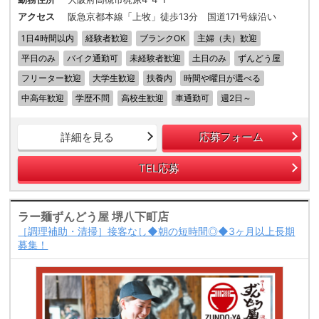
アクセス
阪急京都本線「上牧」徒歩13分 国道171号線沿い
1日4時間以内
経験者歓迎
ブランクOK
主婦（夫）歓迎
平日のみ
バイク通勤可
未経験者歓迎
土日のみ
ずんどう屋
フリーター歓迎
大学生歓迎
扶養内
時間や曜日が選べる
中高年歓迎
学歴不問
高校生歓迎
車通勤可
週2日～
詳細を見る
応募フォーム
TEL応募
ラー麺ずんどう屋 堺八下町店
［調理補助・清掃］接客なし◆朝の短時間◎◆3ヶ月以上長期
募集！