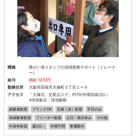
職種
障がい者スタッフの清掃業務サポート（トレーナ
ー）
給与
時給 1270円
勤務住所
大阪府高槻市大塚町５丁目１ー６
アクセス
「大塚北」交差点スグ、R170(外環状線)沿い
※現地集合・現地解散
経験者歓迎
ブランクOK
主婦（夫）歓迎
平日のみ
未経験者歓迎
フリーター歓迎
土日・祝日休み
その他
中高年歓迎
週3日～
学歴不問
車通勤可