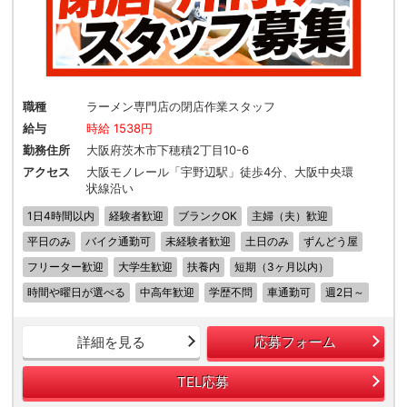
職種
ラーメン専門店の閉店作業スタッフ
給与
時給 1538円
勤務住所
大阪府茨木市下穂積2丁目10-6
アクセス
大阪モノレール「宇野辺駅」徒歩4分、大阪中央環
状線沿い
1日4時間以内
経験者歓迎
ブランクOK
主婦（夫）歓迎
平日のみ
バイク通勤可
未経験者歓迎
土日のみ
ずんどう屋
フリーター歓迎
大学生歓迎
扶養内
短期（3ヶ月以内）
時間や曜日が選べる
中高年歓迎
学歴不問
車通勤可
週2日～
詳細を見る
応募フォーム
TEL応募