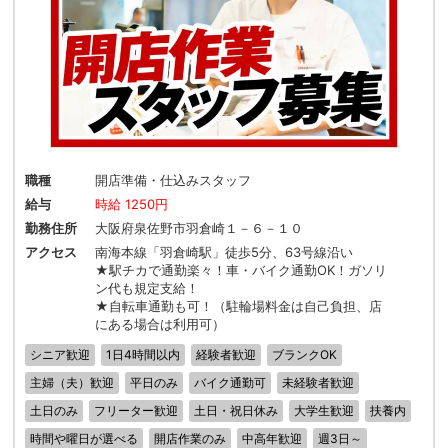
職種
開店準備・仕込みスタッフ
給与
時給 1250円
勤務住所
大阪府泉佐野市羽倉崎１－６－１０
アクセス
南海本線「羽倉崎駅」徒歩5分、63号線沿い
★駅チカで通勤楽々！車・バイク通勤OK！ガソリ
ン代も規定支給！
★自転車通勤も可！（駐輪場料金は自己負担、店
にある場合は利用可）
シニア歓迎
1日4時間以内
経験者歓迎
ブランクOK
主婦（夫）歓迎
平日のみ
バイク通勤可
未経験者歓迎
土日のみ
フリーター歓迎
土日・祝日休み
大学生歓迎
扶養内
時間や曜日が選べる
開店作業のみ
中高年歓迎
週3日～