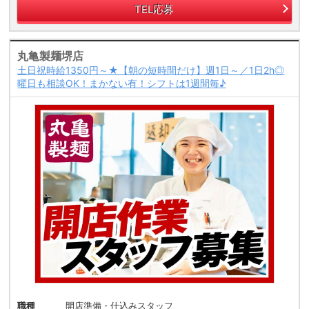
TEL応募
丸亀製麺堺店
土日祝時給1350円～★【朝の短時間だけ】週1日～／1日2h◎
曜日も相談OK！まかない有！シフトは1週間毎♪
職種
開店準備・仕込みスタッフ