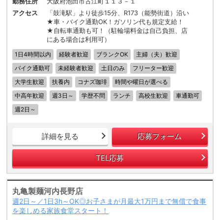
勤務住所
大阪府池田市古江町１１３－１
アクセス
「鼓滝駅」より徒歩15分、R173（能勢街道）沿い
★車・バイク通勤OK！ガソリン代も規定支給！
★自転車通勤も可！（駐輪場料金は自己負担、店
にある場合は利用可）
1日4時間以内
経験者歓迎
ブランクOK
主婦（夫）歓迎
バイク通勤可
未経験者歓迎
土日のみ
フリーター歓迎
大学生歓迎
扶養内
コナズ珈琲
時間や曜日が選べる
中高年歓迎
週3日～
学歴不問
ランチ
高校生歓迎
車通勤可
週2日～
詳細を見る
応募フォーム
TEL応募
丸亀製麺河内長野店
週2日～／1日3h～OK◎お子さまが月最大1万円まで無償で食事
を楽しめる家族食堂スタート！