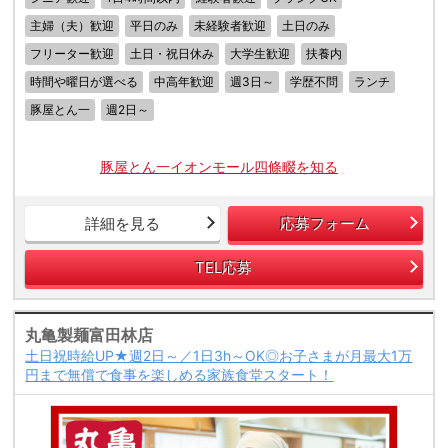
主婦（夫）歓迎
平日のみ
未経験者歓迎
土日のみ
フリーター歓迎
土日・祝日休み
大学生歓迎
扶養内
時間や曜日が選べる
中高年歓迎
週3日～
学歴不問
ランチ
豚屋とん一
週2日～
豚屋とん一イオンモール四條畷を知る
詳細を見る
応募フォーム
TEL応募
丸亀製麺富田林店
土日祝時給UP★週2日～／1日3h～OK◎お子さまが月最大1万
円まで無償で食事を楽しめる家族食堂スタート！