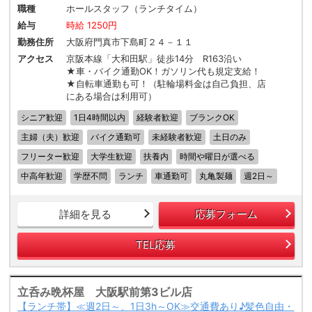
職種
ホールスタッフ（ランチタイム）
給与
時給 1250円
勤務住所
大阪府門真市下島町２４－１１
アクセス
京阪本線「大和田駅」徒歩14分 R163沿い
★車・バイク通勤OK！ガソリン代も規定支給！
★自転車通勤も可！（駐輪場料金は自己負担、店
にある場合は利用可）
シニア歓迎
1日4時間以内
経験者歓迎
ブランクOK
主婦（夫）歓迎
バイク通勤可
未経験者歓迎
土日のみ
フリーター歓迎
大学生歓迎
扶養内
時間や曜日が選べる
中高年歓迎
学歴不問
ランチ
車通勤可
丸亀製麺
週2日～
詳細を見る
応募フォーム
TEL応募
立呑み晩杯屋 大阪駅前第3ビル店
【ランチ帯】≪週2日～、1日3h～OK≫交通費あり♪髪色自由・