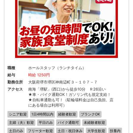
職種
ホールスタッフ（ランチタイム）
給与
時給 1250円
勤務住所
大阪府堺市堺区神南辺町３－１０７－７
アクセス
南海「堺駅」(西口)から徒歩10分 Ｒ26沿い
★車・バイク通勤OK！ガソリン代も規定支給！
★自転車通勤も可！（駐輪場料金は自己負担、店
にある場合は利用可）
シニア歓迎
1日4時間以内
経験者歓迎
ブランクOK
主婦（夫）歓迎
平日のみ
バイク通勤可
未経験者歓迎
土日のみ
フリーター歓迎
土日・祝日休み
大学生歓迎
扶養内