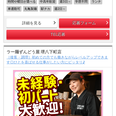
時間や曜日が選べる
中高年歓迎
週3日～
学歴不問
ランチ
車通勤可
丸亀製麺
駅チカ
週2日～
詳細を見る
応募フォーム
TEL応募
ラー麺ずんどう屋 堺八下町店
［接客・調理］初めての方でも働きながらレベルアップできま
す◎ひとを喜ばせる仕事がしたい方にピッタリ♪