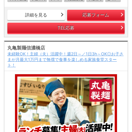
詳細を見る
応募フォーム
TEL応募
丸亀製麺信濃橋店
未経験OK！主婦（夫）活躍中！週2日～／1日3h～OK◎お子さ
まが月最大1万円まで無償で食事を楽しめる家族食堂スター
ト！