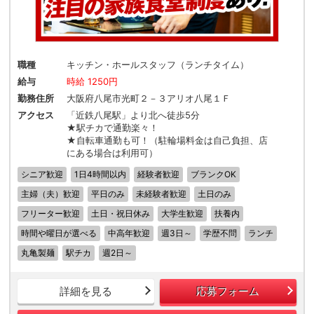
職種
キッチン・ホールスタッフ（ランチタイム）
給与
時給 1250円
勤務住所
大阪府八尾市光町２－３アリオ八尾１Ｆ
アクセス
「近鉄八尾駅」より北へ徒歩5分
★駅チカで通勤楽々！
★自転車通勤も可！（駐輪場料金は自己負担、店
にある場合は利用可）
シニア歓迎
1日4時間以内
経験者歓迎
ブランクOK
主婦（夫）歓迎
平日のみ
未経験者歓迎
土日のみ
フリーター歓迎
土日・祝日休み
大学生歓迎
扶養内
時間や曜日が選べる
中高年歓迎
週3日～
学歴不問
ランチ
丸亀製麺
駅チカ
週2日～
詳細を見る
応募フォーム