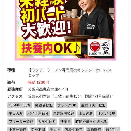
職種
【ランチ】ラーメン専門店のキッチン・ホールス
タッフ
給与
時給 1230円
勤務住所
大阪府高槻市梶原4-4-1
アクセス
阪急京都本線「上牧」徒歩13分 国道171号線沿い
1日4時間以内
経験者歓迎
ブランクOK
主婦（夫）歓迎
平日のみ
バイク通勤可
未経験者歓迎
土日のみ
ずんどう屋
フリーター歓迎
大学生歓迎
扶養内
時間や曜日が選べる
中高年歓迎
学歴不問
ランチ
高校生歓迎
車通勤可
週2日～