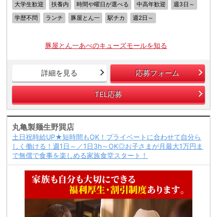
大学生歓迎
扶養内
時間や曜日が選べる
中高年歓迎
週3日～
学歴不問
ランチ
豚屋とん一
駅チカ
週2日～
豚屋とん一あべのキューズモールを知る
詳細を見る
応募フォーム
TEL応募
丸亀製麺生野巽店
土日祝時給UP★短時間もOK！プライベートに合わせて自分ら
しく働ける！週1日～／1日3h～OK◎お子さまが月最大1万円ま
で無償で食事を楽しめる家族食堂スタート！