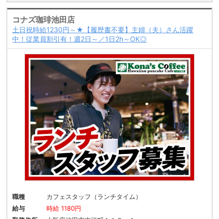
コナズ珈琲池田店
土日祝時給1230円～★【履歴書不要】主婦（夫）さん活躍
中！従業員割引有！週2日～／1日2h～OK◎
職種
カフェスタッフ（ランチタイム）
給与
時給 1180円