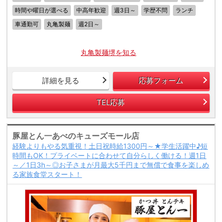
時間や曜日が選べる
中高年歓迎
週3日～
学歴不問
ランチ
車通勤可
丸亀製麺
週2日～
丸亀製麺堺を知る
詳細を見る
応募フォーム
TEL応募
豚屋とん一あべのキューズモール店
経験よりもやる気重視！土日祝時給1300円～★学生活躍中♪短
時間もOK！プライベートに合わせて自分らしく働ける！週1日
～／1日3h～◎お子さまが月最大5千円まで無償で食事を楽しめ
る家族食堂スタート！