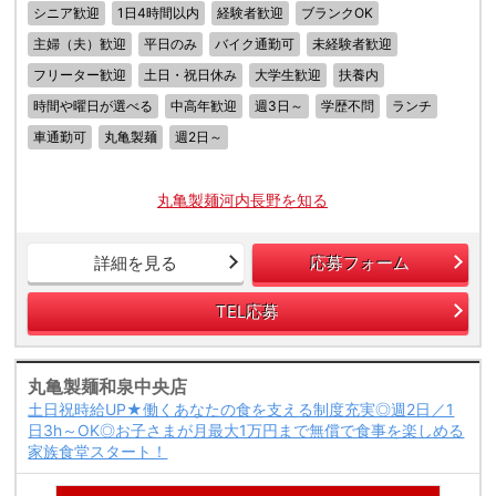
シニア歓迎
1日4時間以内
経験者歓迎
ブランクOK
主婦（夫）歓迎
平日のみ
バイク通勤可
未経験者歓迎
フリーター歓迎
土日・祝日休み
大学生歓迎
扶養内
時間や曜日が選べる
中高年歓迎
週3日～
学歴不問
ランチ
車通勤可
丸亀製麺
週2日～
丸亀製麺河内長野を知る
詳細を見る
応募フォーム
TEL応募
丸亀製麺和泉中央店
土日祝時給UP★働くあなたの食を支える制度充実◎週2日／1
日3h～OK◎お子さまが月最大1万円まで無償で食事を楽しめる
家族食堂スタート！