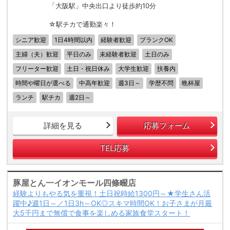
「大阪駅」中央出口より徒歩約10分
☆駅チカで通勤楽々！
シニア歓迎
1日4時間以内
経験者歓迎
ブランクOK
主婦（夫）歓迎
平日のみ
未経験者歓迎
土日のみ
フリーター歓迎
土日・祝日休み
大学生歓迎
扶養内
時間や曜日が選べる
中高年歓迎
週3日～
学歴不問
晩杯屋
ランチ
駅チカ
週2日～
詳細を見る
応募フォーム
TEL応募
豚屋とん一イオンモール四條畷店
経験よりもやる気を重視！土日祝時給1300円～★学生さん活
躍中♪週1日～／1日3h～OK◎スキマ時間OK！お子さまが月最
大5千円まで無償で食事を楽しめる家族食堂スタート！