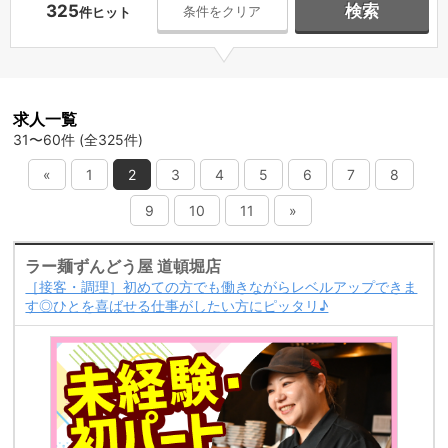
325
検索
条件をクリア
件ヒット
求人一覧
31〜60件 (全325件)
«
1
2
3
4
5
6
7
8
9
10
11
»
ラー麺ずんどう屋 道頓堀店
［接客・調理］初めての方でも働きながらレベルアップできま
す◎ひとを喜ばせる仕事がしたい方にピッタリ♪