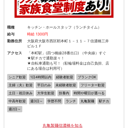
職種
キッチン・ホールスタッフ（ランチタイム）
給与
時給 1300円
勤務住所
大阪府大阪市西区靭本町１－１１－７信濃橋三井
ビル１Ｆ
アクセス
「本町駅」(四つ橋線28番出口) （中央線）すぐ
★駅チカで通勤楽々！
★自転車通勤も可！（駐輪場料金は自己負担、店
にある場合は利用可）
シニア歓迎
1日4時間以内
経験者歓迎
ブランクOK
主婦（夫）歓迎
平日のみ
未経験者歓迎
フリーター歓迎
土日・祝日休み
大学生歓迎
扶養内
時間や曜日が選べる
中高年歓迎
週3日～
学歴不問
ランチ
丸亀製麺
駅チカ
週2日～
丸亀製麺信濃橋を知る