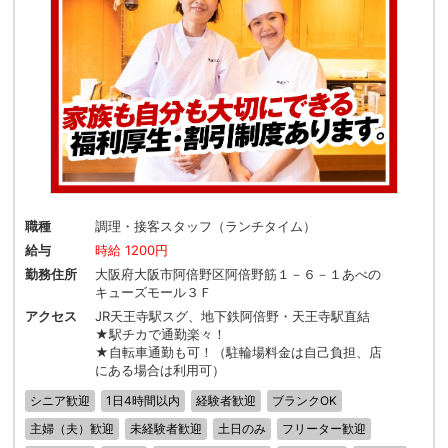
職種
調理・接客スタッフ（ランチタイム）
給与
時給 1200円
勤務住所
大阪府大阪市阿倍野区阿倍野筋１－６－１あべの
キューズモール３Ｆ
アクセス
JR天王寺駅スグ、地下鉄阿倍野・天王寺駅直結
★駅チカで通勤楽々！
★自転車通勤も可！（駐輪場料金は自己負担、店
にある場合は利用可）
シニア歓迎
1日4時間以内
経験者歓迎
ブランクOK
主婦（夫）歓迎
未経験者歓迎
土日のみ
フリーター歓迎