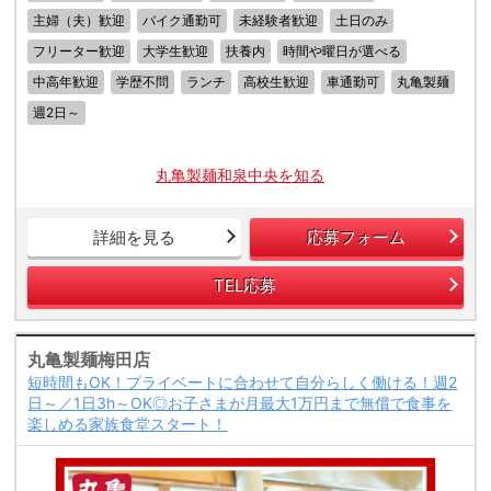
主婦（夫）歓迎
バイク通勤可
未経験者歓迎
土日のみ
フリーター歓迎
大学生歓迎
扶養内
時間や曜日が選べる
中高年歓迎
学歴不問
ランチ
高校生歓迎
車通勤可
丸亀製麺
週2日～
丸亀製麺和泉中央を知る
詳細を見る
応募フォーム
TEL応募
丸亀製麺梅田店
短時間もOK！プライベートに合わせて自分らしく働ける！週2
日～／1日3h～OK◎お子さまが月最大1万円まで無償で食事を
楽しめる家族食堂スタート！