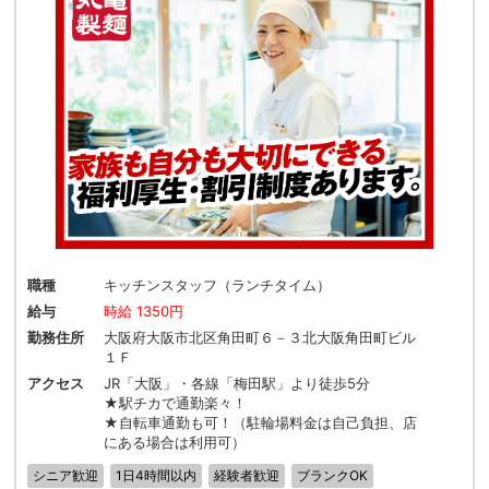
職種
キッチンスタッフ（ランチタイム）
給与
時給 1350円
勤務住所
大阪府大阪市北区角田町６－３北大阪角田町ビル
１Ｆ
アクセス
JR「大阪」・各線「梅田駅」より徒歩5分
★駅チカで通勤楽々！
★自転車通勤も可！（駐輪場料金は自己負担、店
にある場合は利用可）
シニア歓迎
1日4時間以内
経験者歓迎
ブランクOK