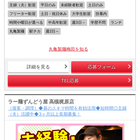
主婦（夫）歓迎
平日のみ
未経験者歓迎
土日のみ
フリーター歓迎
土日・祝日休み
大学生歓迎
扶養内
時間や曜日が選べる
中高年歓迎
週3日～
学歴不問
ランチ
丸亀製麺
駅チカ
週2日～
丸亀製麺梅田を知る
詳細を見る
応募フォーム
TEL応募
ラー麺ずんどう屋 高槻梶原店
［接客・調理］◆昼のスキマ時間を有効活用◆短時間◎主婦
（夫）活躍中◆3ヶ月以上長期募集！