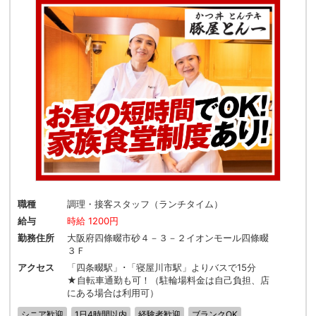
職種
調理・接客スタッフ（ランチタイム）
給与
時給 1200円
勤務住所
大阪府四條畷市砂４－３－２イオンモール四條畷
３Ｆ
アクセス
「四条畷駅」･「寝屋川市駅」よりバスで15分
★自転車通勤も可！（駐輪場料金は自己負担、店
にある場合は利用可）
シニア歓迎
1日4時間以内
経験者歓迎
ブランクOK