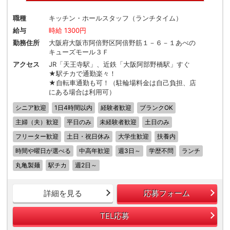
職種
キッチン・ホールスタッフ（ランチタイム）
給与
時給 1300円
勤務住所
大阪府大阪市阿倍野区阿倍野筋１－６－１あべの
キューズモール３Ｆ
アクセス
JR「天王寺駅」、近鉄「大阪阿部野橋駅」すぐ
★駅チカで通勤楽々！
★自転車通勤も可！（駐輪場料金は自己負担、店
にある場合は利用可）
シニア歓迎
1日4時間以内
経験者歓迎
ブランクOK
主婦（夫）歓迎
平日のみ
未経験者歓迎
土日のみ
フリーター歓迎
土日・祝日休み
大学生歓迎
扶養内
時間や曜日が選べる
中高年歓迎
週3日～
学歴不問
ランチ
丸亀製麺
駅チカ
週2日～
詳細を見る
応募フォーム
TEL応募