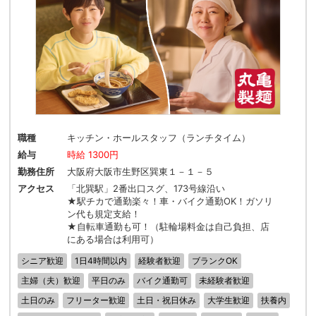
職種
キッチン・ホールスタッフ（ランチタイム）
給与
時給 1300円
勤務住所
大阪府大阪市生野区巽東１－１－５
アクセス
「北巽駅」2番出口スグ、173号線沿い
★駅チカで通勤楽々！車・バイク通勤OK！ガソリ
ン代も規定支給！
★自転車通勤も可！（駐輪場料金は自己負担、店
にある場合は利用可）
シニア歓迎
1日4時間以内
経験者歓迎
ブランクOK
主婦（夫）歓迎
平日のみ
バイク通勤可
未経験者歓迎
土日のみ
フリーター歓迎
土日・祝日休み
大学生歓迎
扶養内