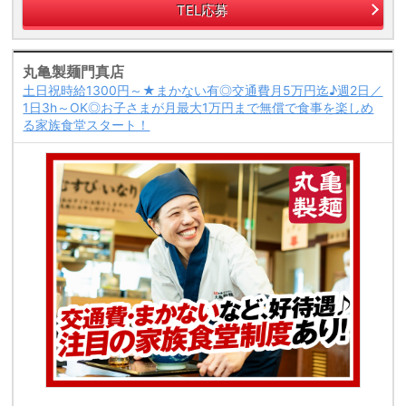
TEL応募
丸亀製麺門真店
土日祝時給1300円～★まかない有◎交通費月5万円迄♪週2日／
1日3h～OK◎お子さまが月最大1万円まで無償で食事を楽しめ
る家族食堂スタート！