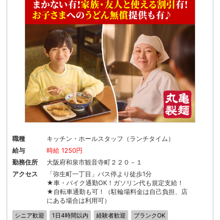
職種
キッチン・ホールスタッフ（ランチタイム）
給与
時給 1250円
勤務住所
大阪府和泉市観音寺町２２０－１
アクセス
「弥生町一丁目」バス停より徒歩1分
★車・バイク通勤OK！ガソリン代も規定支給！
★自転車通勤も可！（駐輪場料金は自己負担、店
にある場合は利用可）
シニア歓迎
1日4時間以内
経験者歓迎
ブランクOK