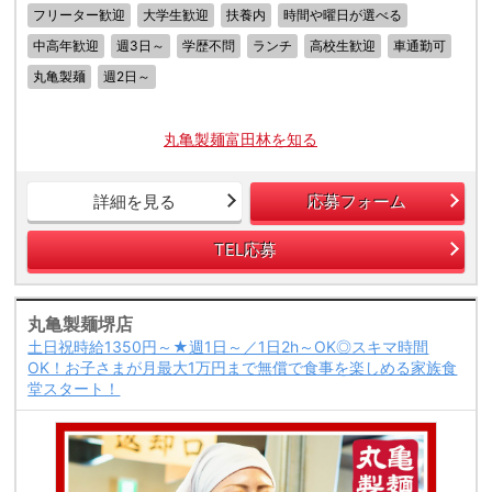
フリーター歓迎
大学生歓迎
扶養内
時間や曜日が選べる
中高年歓迎
週3日～
学歴不問
ランチ
高校生歓迎
車通勤可
丸亀製麺
週2日～
丸亀製麺富田林を知る
詳細を見る
応募フォーム
TEL応募
丸亀製麺堺店
土日祝時給1350円～★週1日～／1日2h～OK◎スキマ時間
OK！お子さまが月最大1万円まで無償で食事を楽しめる家族食
堂スタート！