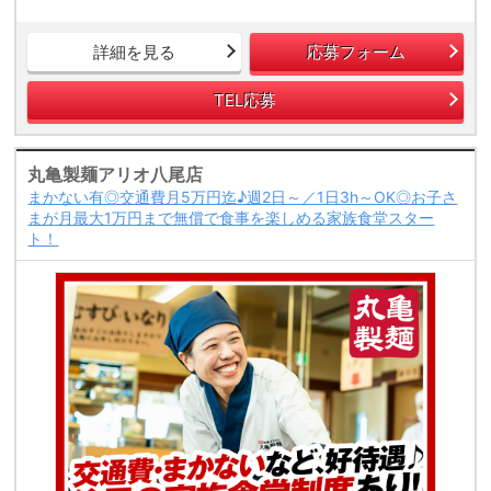
詳細を見る
応募フォーム
TEL応募
丸亀製麺アリオ八尾店
まかない有◎交通費月5万円迄♪週2日～／1日3h～OK◎お子さ
まが月最大1万円まで無償で食事を楽しめる家族食堂スター
ト！