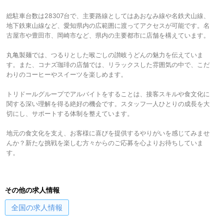
総駐車台数は28307台で、主要路線としてはあおなみ線や名鉄犬山線、
地下鉄東山線など、愛知県内の広範囲に渡ってアクセスが可能です。名
古屋市や豊田市、岡崎市など、県内の主要都市に店舗を構えています。
丸亀製麺では、つるりとした喉ごしの讃岐うどんの魅力を伝えていま
す。また、コナズ珈琲の店舗では、リラックスした雰囲気の中で、こだ
わりのコーヒーやスイーツを楽しめます。
トリドールグループでアルバイトをすることは、接客スキルや食文化に
関する深い理解を得る絶好の機会です。スタッフ一人ひとりの成長を大
切にし、サポートする体制を整えています。
地元の食文化を支え、お客様に喜びを提供するやりがいを感じてみませ
んか？新たな挑戦を楽しむ方々からのご応募を心よりお待ちしていま
す。
その他の求人情報
全国
の求人情報