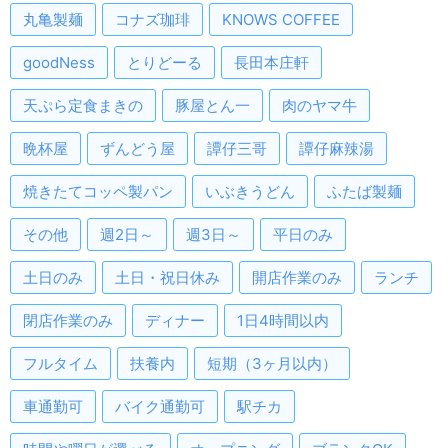
丸亀製麺
コナズ珈琲
KNOWS COFFEE
goodNess
とりどーる
長田本庄軒
天ぷら定食まきの
豚屋とん一
肉のヤマ牛
晩杯屋
ずんどう屋
譚仔三哥
譚仔麻辣湯
焼きたてコッペ製パン
いぶきうどん
ふたば製麺
その他
週2日～
週3日～
平日のみ
土日のみ
土日・祝日休み
開店作業のみ
ランチ
閉店作業のみ
ディナー
1日4時間以内
フルタイム
扶養内
短期（3ヶ月以内）
車通勤可
バイク通勤可
駅チカ