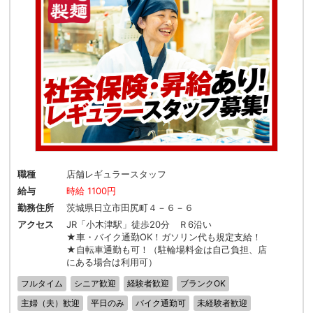
職種
店舗レギュラースタッフ
給与
時給 1100円
勤務住所
茨城県日立市田尻町４－６－６
アクセス
JR「小木津駅」徒歩20分 Ｒ6沿い
★車・バイク通勤OK！ガソリン代も規定支給！
★自転車通勤も可！（駐輪場料金は自己負担、店
にある場合は利用可）
フルタイム
シニア歓迎
経験者歓迎
ブランクOK
主婦（夫）歓迎
平日のみ
バイク通勤可
未経験者歓迎