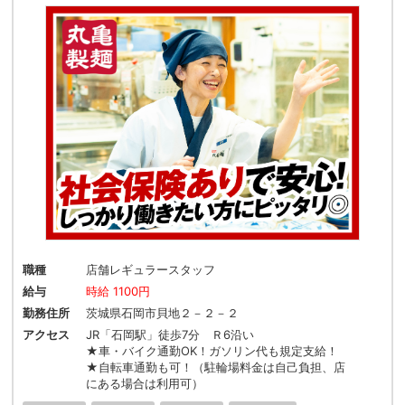
職種
店舗レギュラースタッフ
給与
時給 1100円
勤務住所
茨城県石岡市貝地２－２－２
アクセス
JR「石岡駅」徒歩7分 Ｒ6沿い
★車・バイク通勤OK！ガソリン代も規定支給！
★自転車通勤も可！（駐輪場料金は自己負担、店
にある場合は利用可）