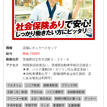
職種
店舗レギュラースタッフ
給与
時給 1100円
勤務住所
茨城県日立市大沼町２－２０－６
アクセス
R6陸前浜街道沿い。茨城県自動車学校日立校近く
★車・バイク通勤OK！ガソリン代も規定支給！
★自転車通勤も可！（駐輪場料金は自己負担、店
にある場合は利用可）
フルタイム
シニア歓迎
経験者歓迎
ブランクOK
主婦（夫）歓迎
平日のみ
バイク通勤可
未経験者歓迎
フリーター歓迎
土日・祝日休み
時間や曜日が選べる
ディナー
中高年歓迎
学歴不問
ランチ
車通勤可
丸亀製麺