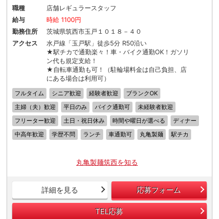
職種
店舗レギュラースタッフ
給与
時給 1100円
勤務住所
茨城県筑西市玉戸１０１８－４０
アクセス
水戸線「玉戸駅」徒歩5分 R50沿い
★駅チカで通勤楽々！車・バイク通勤OK！ガソリ
ン代も規定支給！
★自転車通勤も可！（駐輪場料金は自己負担、店
にある場合は利用可）
フルタイム
シニア歓迎
経験者歓迎
ブランクOK
主婦（夫）歓迎
平日のみ
バイク通勤可
未経験者歓迎
フリーター歓迎
土日・祝日休み
時間や曜日が選べる
ディナー
中高年歓迎
学歴不問
ランチ
車通勤可
丸亀製麺
駅チカ
丸亀製麺筑西を知る
詳細を見る
応募フォーム
TEL応募