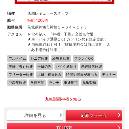
職種
店舗レギュラースタッフ
給与
時給 1200円
勤務住所
茨城県神栖市神栖１－６４－１７３
アクセス
Ｒ124沿い、「神栖一丁目」交差点付近
★車・バイク通勤OK！ガソリン代も規定支給！
★自転車通勤も可！（駐輪場料金は自己負担、店
にある場合は利用可）
フルタイム
シニア歓迎
経験者歓迎
ブランクOK
主婦（夫）歓迎
平日のみ
バイク通勤可
未経験者歓迎
フリーター歓迎
土日・祝日休み
時間や曜日が選べる
ディナー
中高年歓迎
学歴不問
ランチ
車通勤可
丸亀製麺
丸亀製麺神栖を知る
詳細を見る
応募フォーム
TEL応募