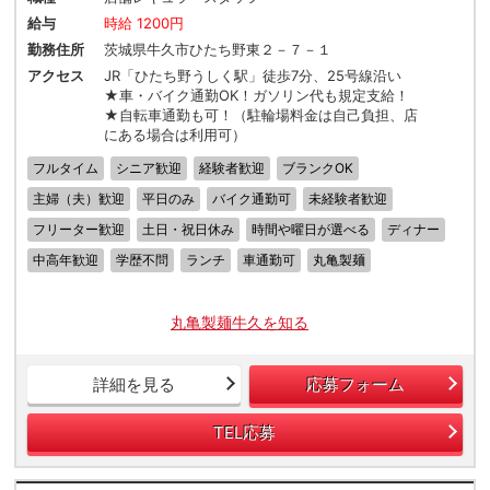
給与
時給 1200円
勤務住所
茨城県牛久市ひたち野東２－７－１
アクセス
JR「ひたち野うしく駅」徒歩7分、25号線沿い
★車・バイク通勤OK！ガソリン代も規定支給！
★自転車通勤も可！（駐輪場料金は自己負担、店
にある場合は利用可）
フルタイム
シニア歓迎
経験者歓迎
ブランクOK
主婦（夫）歓迎
平日のみ
バイク通勤可
未経験者歓迎
フリーター歓迎
土日・祝日休み
時間や曜日が選べる
ディナー
中高年歓迎
学歴不問
ランチ
車通勤可
丸亀製麺
丸亀製麺牛久を知る
詳細を見る
応募フォーム
TEL応募