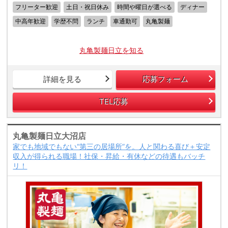
フリーター歓迎
土日・祝日休み
時間や曜日が選べる
ディナー
中高年歓迎
学歴不問
ランチ
車通勤可
丸亀製麺
丸亀製麺日立を知る
詳細を見る
応募フォーム
TEL応募
丸亀製麺日立大沼店
家でも地域でもない“第三の居場所”を。人と関わる喜び＋安定
収入が得られる職場！社保・昇給・有休などの待遇もバッチ
リ！