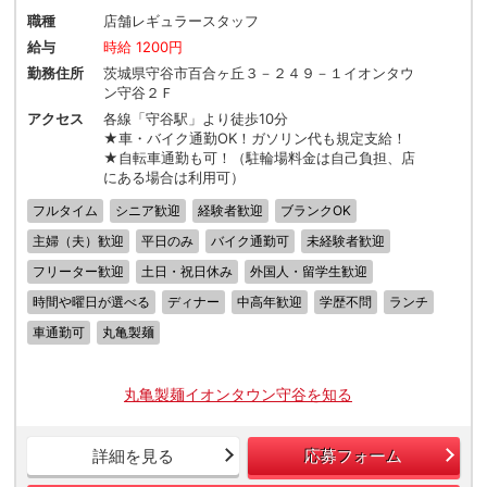
職種
店舗レギュラースタッフ
給与
時給 1200円
勤務住所
茨城県守谷市百合ヶ丘３－２４９－１イオンタウ
ン守谷２Ｆ
アクセス
各線「守谷駅」より徒歩10分
★車・バイク通勤OK！ガソリン代も規定支給！
★自転車通勤も可！（駐輪場料金は自己負担、店
にある場合は利用可）
フルタイム
シニア歓迎
経験者歓迎
ブランクOK
主婦（夫）歓迎
平日のみ
バイク通勤可
未経験者歓迎
フリーター歓迎
土日・祝日休み
外国人・留学生歓迎
時間や曜日が選べる
ディナー
中高年歓迎
学歴不問
ランチ
車通勤可
丸亀製麺
丸亀製麺イオンタウン守谷を知る
詳細を見る
応募フォーム