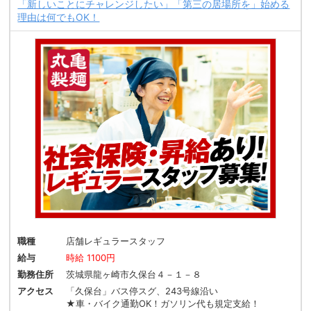
「新しいことにチャレンジしたい」「第三の居場所を」始める
理由は何でもOK！
職種
店舗レギュラースタッフ
給与
時給 1100円
勤務住所
茨城県龍ヶ崎市久保台４－１－８
アクセス
「久保台」バス停スグ、243号線沿い
★車・バイク通勤OK！ガソリン代も規定支給！