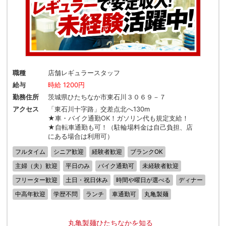
職種
店舗レギュラースタッフ
給与
時給 1200円
勤務住所
茨城県ひたちなか市東石川３０６９－７
アクセス
「東石川十字路」交差点北へ130m
★車・バイク通勤OK！ガソリン代も規定支給！
★自転車通勤も可！（駐輪場料金は自己負担、店
にある場合は利用可）
フルタイム
シニア歓迎
経験者歓迎
ブランクOK
主婦（夫）歓迎
平日のみ
バイク通勤可
未経験者歓迎
フリーター歓迎
土日・祝日休み
時間や曜日が選べる
ディナー
中高年歓迎
学歴不問
ランチ
車通勤可
丸亀製麺
丸亀製麺ひたちなかを知る