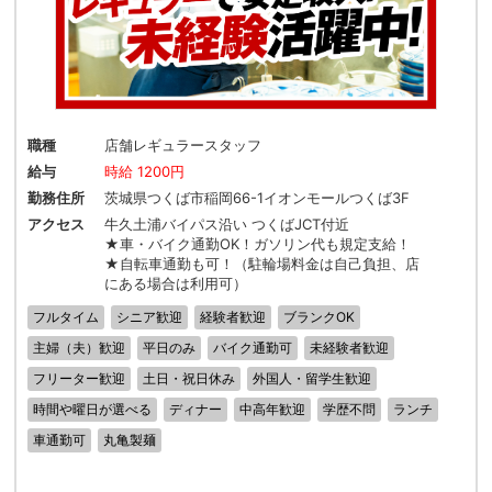
職種
店舗レギュラースタッフ
給与
時給 1200円
勤務住所
茨城県つくば市稲岡66-1イオンモールつくば3F
アクセス
牛久土浦バイパス沿い つくばJCT付近
★車・バイク通勤OK！ガソリン代も規定支給！
★自転車通勤も可！（駐輪場料金は自己負担、店
にある場合は利用可）
フルタイム
シニア歓迎
経験者歓迎
ブランクOK
主婦（夫）歓迎
平日のみ
バイク通勤可
未経験者歓迎
フリーター歓迎
土日・祝日休み
外国人・留学生歓迎
時間や曜日が選べる
ディナー
中高年歓迎
学歴不問
ランチ
車通勤可
丸亀製麺