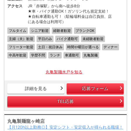
アクセス
JR「赤塚駅」から南へ徒歩8分
★車・バイク通勤OK！ガソリン代も規定支給！
★自転車通勤も可！（駐輪場料金は自己負担、店
にある場合は利用可）
フルタイム
シニア歓迎
経験者歓迎
ブランクOK
主婦（夫）歓迎
平日のみ
バイク通勤可
未経験者歓迎
フリーター歓迎
土日・祝日休み
時間や曜日が選べる
ディナー
中高年歓迎
学歴不問
ランチ
車通勤可
丸亀製麺
丸亀製麺水戸を知る
詳細を見る
応募フォーム
TEL応募
丸亀製麺龍ヶ崎店
【月120h以上勤務◎】安定シフト・安定収入が得られる職場！