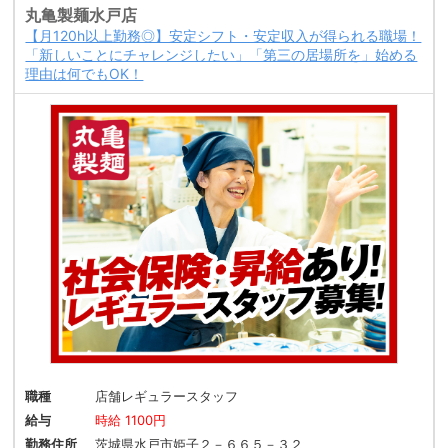
丸亀製麺水戸店
【月120h以上勤務◎】安定シフト・安定収入が得られる職場！
「新しいことにチャレンジしたい」「第三の居場所を」始める
理由は何でもOK！
職種
店舗レギュラースタッフ
給与
時給 1100円
勤務住所
茨城県水戸市姫子２－６６５－３２