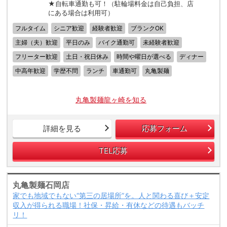
★自転車通勤も可！（駐輪場料金は自己負担、店
にある場合は利用可）
フルタイム
シニア歓迎
経験者歓迎
ブランクOK
主婦（夫）歓迎
平日のみ
バイク通勤可
未経験者歓迎
フリーター歓迎
土日・祝日休み
時間や曜日が選べる
ディナー
中高年歓迎
学歴不問
ランチ
車通勤可
丸亀製麺
丸亀製麺龍ヶ崎を知る
詳細を見る
応募フォーム
TEL応募
丸亀製麺石岡店
家でも地域でもない“第三の居場所”を。人と関わる喜び＋安定
収入が得られる職場！社保・昇給・有休などの待遇もバッチ
リ！