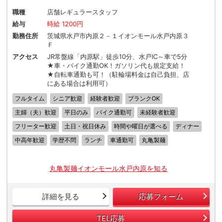
職種
店舗レギュラースタッフ
給与
時給 1200円
勤務住所
茨城県水戸市内原２－１イオンモール水戸内原３
Ｆ
アクセス
JR常盤線「内原駅」徒歩10分、水戸IC～車で5分
★車・バイク通勤OK！ガソリン代も規定支給！
★自転車通勤も可！（駐輪場料金は自己負担、店
にある場合は利用可）
フルタイム
シニア歓迎
経験者歓迎
ブランクOK
主婦（夫）歓迎
平日のみ
バイク通勤可
未経験者歓迎
フリーター歓迎
土日・祝日休み
時間や曜日が選べる
ディナー
中高年歓迎
学歴不問
ランチ
車通勤可
丸亀製麺
丸亀製麺イオンモール水戸内原を知る
詳細を見る
応募フォーム
TEL応募