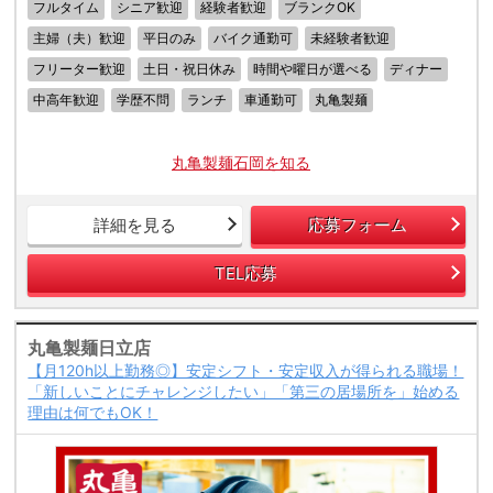
フルタイム
シニア歓迎
経験者歓迎
ブランクOK
主婦（夫）歓迎
平日のみ
バイク通勤可
未経験者歓迎
フリーター歓迎
土日・祝日休み
時間や曜日が選べる
ディナー
中高年歓迎
学歴不問
ランチ
車通勤可
丸亀製麺
丸亀製麺石岡を知る
詳細を見る
応募フォーム
TEL応募
丸亀製麺日立店
【月120h以上勤務◎】安定シフト・安定収入が得られる職場！
「新しいことにチャレンジしたい」「第三の居場所を」始める
理由は何でもOK！