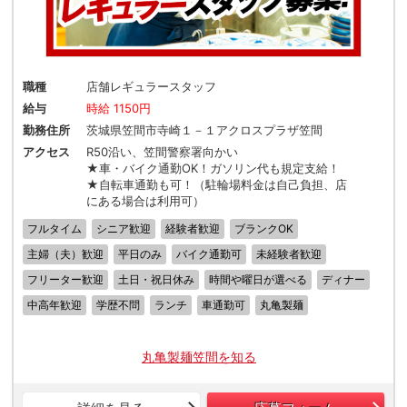
職種
店舗レギュラースタッフ
給与
時給 1150円
勤務住所
茨城県笠間市寺崎１－１アクロスプラザ笠間
アクセス
R50沿い、笠間警察署向かい
★車・バイク通勤OK！ガソリン代も規定支給！
★自転車通勤も可！（駐輪場料金は自己負担、店
にある場合は利用可）
フルタイム
シニア歓迎
経験者歓迎
ブランクOK
主婦（夫）歓迎
平日のみ
バイク通勤可
未経験者歓迎
フリーター歓迎
土日・祝日休み
時間や曜日が選べる
ディナー
中高年歓迎
学歴不問
ランチ
車通勤可
丸亀製麺
丸亀製麺笠間を知る