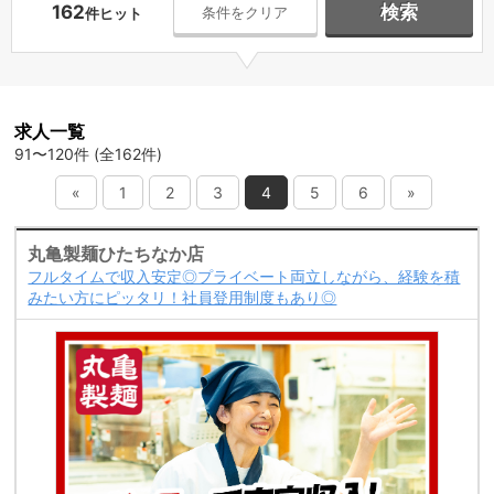
162
検索
条件をクリア
件ヒット
求人一覧
91〜120件 (全162件)
«
1
2
3
4
5
6
»
丸亀製麺ひたちなか店
フルタイムで収入安定◎プライベート両立しながら、経験を積
みたい方にピッタリ！社員登用制度もあり◎