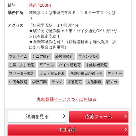
給与
時給 1200円
勤務住所
茨城県つくば市研究学園５－１９イーアスつくば
３Ｆ
アクセス
「研究学園駅」より徒歩4分
★駅チカで通勤楽々！車・バイク通勤OK！ガソリ
ン代も規定支給！
★自転車通勤も可！（駐輪場料金は自己負担、店
にある場合は利用可）
フルタイム
シニア歓迎
経験者歓迎
ブランクOK
主婦（夫）歓迎
平日のみ
バイク通勤可
未経験者歓迎
フリーター歓迎
土日・祝日休み
時間や曜日が選べる
ディナー
中高年歓迎
学歴不問
ランチ
車通勤可
丸亀製麺
駅チカ
丸亀製麺イーアスつくばを知る
詳細を見る
応募フォーム
TEL応募