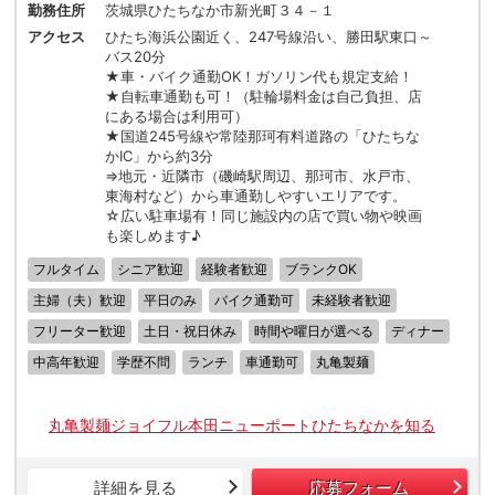
勤務住所
茨城県ひたちなか市新光町３４－１
アクセス
ひたち海浜公園近く、247号線沿い、勝田駅東口～
バス20分
★車・バイク通勤OK！ガソリン代も規定支給！
★自転車通勤も可！（駐輪場料金は自己負担、店
にある場合は利用可）
★国道245号線や常陸那珂有料道路の「ひたちな
かIC」から約3分
⇒地元・近隣市（磯崎駅周辺、那珂市、水戸市、
東海村など）から車通勤しやすいエリアです。
☆広い駐車場有！同じ施設内の店で買い物や映画
も楽しめます♪
フルタイム
シニア歓迎
経験者歓迎
ブランクOK
主婦（夫）歓迎
平日のみ
バイク通勤可
未経験者歓迎
フリーター歓迎
土日・祝日休み
時間や曜日が選べる
ディナー
中高年歓迎
学歴不問
ランチ
車通勤可
丸亀製麺
丸亀製麺ジョイフル本田ニューポートひたちなかを知る
詳細を見る
応募フォーム