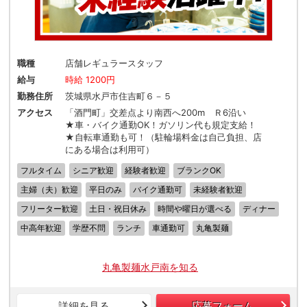
職種
店舗レギュラースタッフ
給与
時給 1200円
勤務住所
茨城県水戸市住吉町６－５
アクセス
「酒門町」交差点より南西へ200m Ｒ6沿い
★車・バイク通勤OK！ガソリン代も規定支給！
★自転車通勤も可！（駐輪場料金は自己負担、店
にある場合は利用可）
フルタイム
シニア歓迎
経験者歓迎
ブランクOK
主婦（夫）歓迎
平日のみ
バイク通勤可
未経験者歓迎
フリーター歓迎
土日・祝日休み
時間や曜日が選べる
ディナー
中高年歓迎
学歴不問
ランチ
車通勤可
丸亀製麺
丸亀製麺水戸南を知る
詳細を見る
応募フォーム