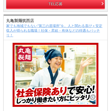
TEL応募
丸亀製麺筑西店
家でも地域でもない“第三の居場所”を。人と関わる喜び＋安定
収入が得られる職場！社保・昇給・有休などの待遇もバッチ
リ！