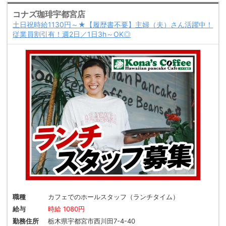
コナズ珈琲宇都宮店
土日祝時給1130円～★【履歴書不要】主婦（夫）さん活躍中！
従業員割引有！週2日／1日3h～OK◎
職種
カフェでのホールスタッフ（ランチタイム）
給与
時給 1080円
勤務住所
栃木県宇都宮市西川田7-4-40