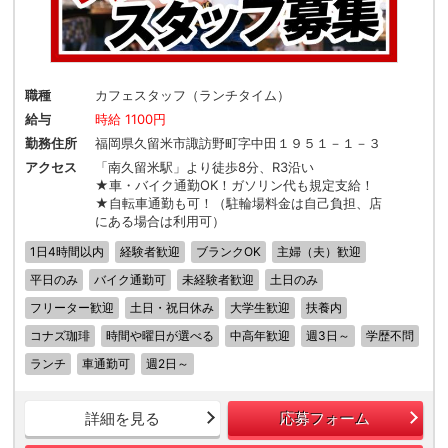
職種
カフェスタッフ（ランチタイム）
給与
時給 1100円
勤務住所
福岡県久留米市諏訪野町字中田１９５１－１－３
アクセス
「南久留米駅」より徒歩8分、R3沿い
★車・バイク通勤OK！ガソリン代も規定支給！
★自転車通勤も可！（駐輪場料金は自己負担、店
にある場合は利用可）
1日4時間以内
経験者歓迎
ブランクOK
主婦（夫）歓迎
平日のみ
バイク通勤可
未経験者歓迎
土日のみ
フリーター歓迎
土日・祝日休み
大学生歓迎
扶養内
コナズ珈琲
時間や曜日が選べる
中高年歓迎
週3日～
学歴不問
ランチ
車通勤可
週2日～
詳細を見る
応募フォーム