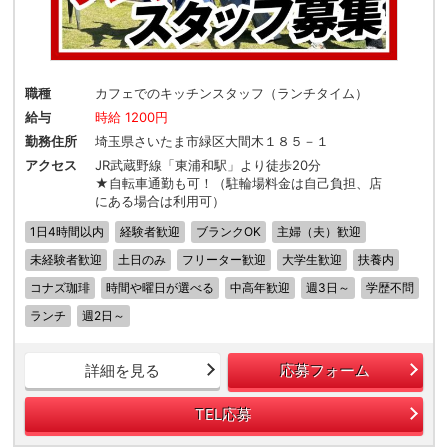
職種
カフェでのキッチンスタッフ（ランチタイム）
給与
時給 1200円
勤務住所
埼玉県さいたま市緑区大間木１８５－１
アクセス
JR武蔵野線「東浦和駅」より徒歩20分
★自転車通勤も可！（駐輪場料金は自己負担、店
にある場合は利用可）
1日4時間以内
経験者歓迎
ブランクOK
主婦（夫）歓迎
未経験者歓迎
土日のみ
フリーター歓迎
大学生歓迎
扶養内
コナズ珈琲
時間や曜日が選べる
中高年歓迎
週3日～
学歴不問
ランチ
週2日～
詳細を見る
応募フォーム
TEL応募