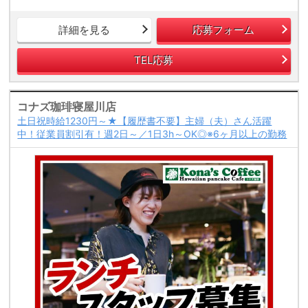
詳細を見る
応募フォーム
TEL応募
コナズ珈琲寝屋川店
土日祝時給1230円～★【履歴書不要】主婦（夫）さん活躍
中！従業員割引有！週2日～／1日3h～OK◎※6ヶ月以上の勤務