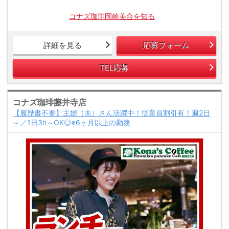
コナズ珈琲岡崎美合を知る
詳細を見る
応募フォーム
TEL応募
コナズ珈琲藤井寺店
【履歴書不要】主婦（夫）さん活躍中！従業員割引有！週2日
～／1日3h～OK◎※6ヶ月以上の勤務