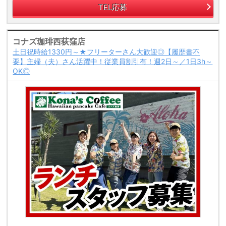
TEL応募
コナズ珈琲西荻窪店
土日祝時給1330円～★フリーターさん大歓迎◎【履歴書不
要】主婦（夫）さん活躍中！従業員割引有！週2日～／1日3h～
OK◎