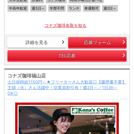
中高年歓迎
週3日～
学歴不問
ランチ
車通勤可
週2日～
コナズ珈琲名取を知る
詳細を見る
応募フォーム
TEL応募
コナズ珈琲福山店
土日祝時給1150円～★フリーターさん大歓迎◎【履歴書不要】
主婦（夫）さん活躍中！従業員割引有！週2日～／1日3h～
OK◎