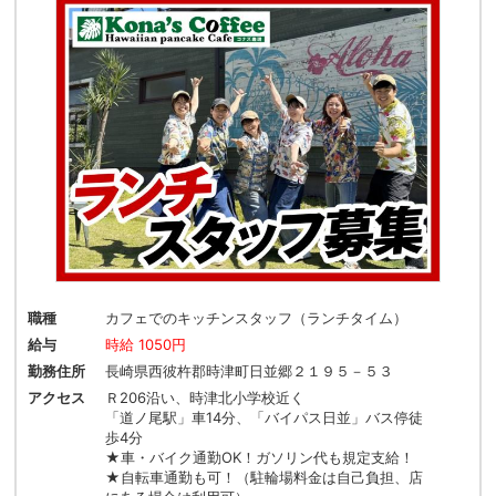
職種
カフェでのキッチンスタッフ（ランチタイム）
給与
時給 1050円
勤務住所
長崎県西彼杵郡時津町日並郷２１９５－５３
アクセス
Ｒ206沿い、時津北小学校近く
「道ノ尾駅」車14分、「バイパス日並」バス停徒
歩4分
★車・バイク通勤OK！ガソリン代も規定支給！
★自転車通勤も可！（駐輪場料金は自己負担、店