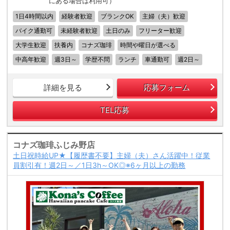
にある場合は利用可）
1日4時間以内
経験者歓迎
ブランクOK
主婦（夫）歓迎
バイク通勤可
未経験者歓迎
土日のみ
フリーター歓迎
大学生歓迎
扶養内
コナズ珈琲
時間や曜日が選べる
中高年歓迎
週3日～
学歴不問
ランチ
車通勤可
週2日～
詳細を見る
応募フォーム
TEL応募
コナズ珈琲ふじみ野店
土日祝時給UP★【履歴書不要】主婦（夫）さん活躍中！従業
員割引有！週2日～／1日3h～OK◎※6ヶ月以上の勤務