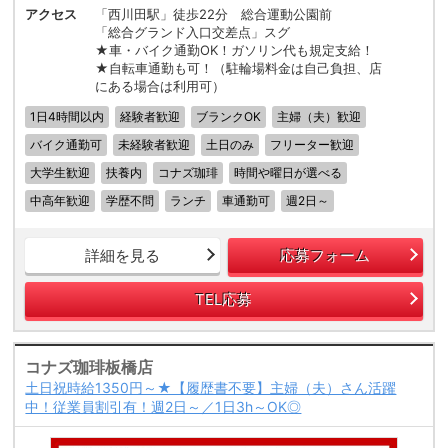
アクセス
「西川田駅」徒歩22分 総合運動公園前
「総合グランド入口交差点」スグ
★車・バイク通勤OK！ガソリン代も規定支給！
★自転車通勤も可！（駐輪場料金は自己負担、店
にある場合は利用可）
1日4時間以内
経験者歓迎
ブランクOK
主婦（夫）歓迎
バイク通勤可
未経験者歓迎
土日のみ
フリーター歓迎
大学生歓迎
扶養内
コナズ珈琲
時間や曜日が選べる
中高年歓迎
学歴不問
ランチ
車通勤可
週2日～
詳細を見る
応募フォーム
TEL応募
コナズ珈琲板橋店
土日祝時給1350円～★【履歴書不要】主婦（夫）さん活躍
中！従業員割引有！週2日～／1日3h～OK◎