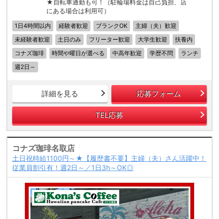
★自転車通勤も可！（駐輪場料金は自己負担、店
にある場合は利用可）
1日4時間以内
経験者歓迎
ブランクOK
主婦（夫）歓迎
未経験者歓迎
土日のみ
フリーター歓迎
大学生歓迎
扶養内
コナズ珈琲
時間や曜日が選べる
中高年歓迎
学歴不問
ランチ
週2日～
詳細を見る
応募フォーム
TEL応募
コナズ珈琲名取店
土日祝時給1100円～★【履歴書不要】主婦（夫）さん活躍中！
従業員割引有！週2日～／1日3h～OK◎