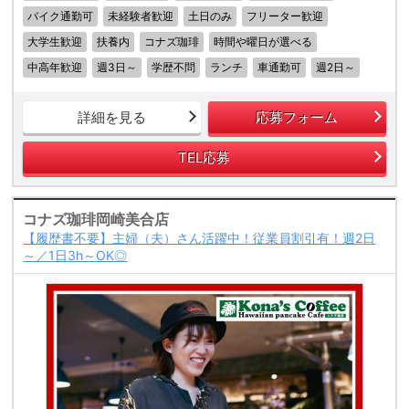
バイク通勤可
未経験者歓迎
土日のみ
フリーター歓迎
大学生歓迎
扶養内
コナズ珈琲
時間や曜日が選べる
中高年歓迎
週3日～
学歴不問
ランチ
車通勤可
週2日～
詳細を見る
応募フォーム
TEL応募
コナズ珈琲岡崎美合店
【履歴書不要】主婦（夫）さん活躍中！従業員割引有！週2日
～／1日3h～OK◎