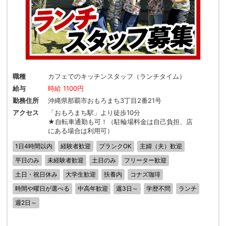
職種
カフェでのキッチンスタッフ（ランチタイム）
給与
時給 1100円
勤務住所
沖縄県那覇市おもろまち3丁目2番21号
アクセス
「おもろまち駅」より徒歩10分
★自転車通勤も可！（駐輪場料金は自己負担、店
にある場合は利用可）
1日4時間以内
経験者歓迎
ブランクOK
主婦（夫）歓迎
平日のみ
未経験者歓迎
土日のみ
フリーター歓迎
土日・祝日休み
大学生歓迎
扶養内
コナズ珈琲
時間や曜日が選べる
中高年歓迎
週3日～
学歴不問
ランチ
週2日～