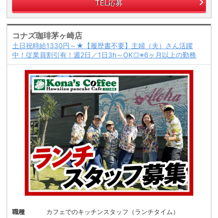
TEL応募
コナズ珈琲茅ヶ崎店
土日祝時給1330円～★【履歴書不要】主婦（夫）さん活躍
中！従業員割引有！週2日／1日3h～OK◎※6ヶ月以上の勤務
職種
カフェでのキッチンスタッフ（ランチタイム）