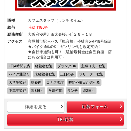
職種
カフェスタッフ（ランチタイム）
給与
時給 1180円
勤務住所
大阪府寝屋川市太秦桜が丘２６－１８
アクセス
寝屋川市駅～バス「観音橋」停徒歩5分/18号線沿
★バイク通勤OK！ガソリン代も規定支給！
★自転車通勤も可！（駐輪場料金は自己負担、店
にある場合は利用可）
1日4時間以内
経験者歓迎
ブランクOK
主婦（夫）歓迎
バイク通勤可
未経験者歓迎
土日のみ
フリーター歓迎
大学生歓迎
扶養内
コナズ珈琲
時間や曜日が選べる
中高年歓迎
週3日～
学歴不問
ランチ
週2日～
詳細を見る
応募フォーム
TEL応募