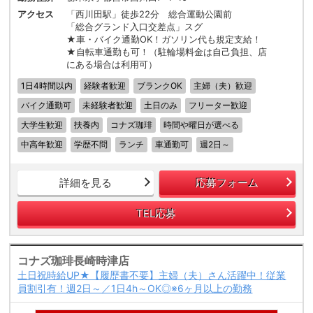
アクセス
「西川田駅」徒歩22分 総合運動公園前
「総合グランド入口交差点」スグ
★車・バイク通勤OK！ガソリン代も規定支給！
★自転車通勤も可！（駐輪場料金は自己負担、店
にある場合は利用可）
1日4時間以内
経験者歓迎
ブランクOK
主婦（夫）歓迎
バイク通勤可
未経験者歓迎
土日のみ
フリーター歓迎
大学生歓迎
扶養内
コナズ珈琲
時間や曜日が選べる
中高年歓迎
学歴不問
ランチ
車通勤可
週2日～
詳細を見る
応募フォーム
TEL応募
コナズ珈琲長崎時津店
土日祝時給UP★【履歴書不要】主婦（夫）さん活躍中！従業
員割引有！週2日～／1日4h～OK◎※6ヶ月以上の勤務