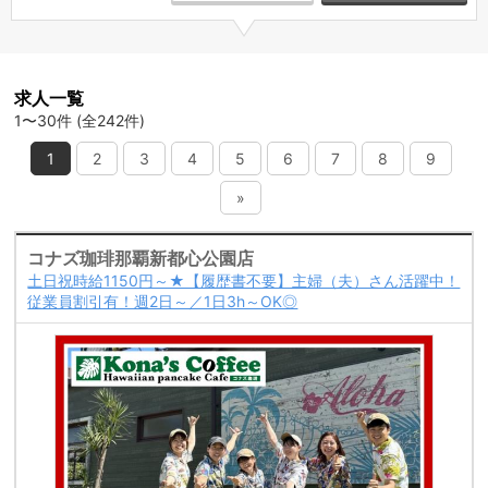
求人一覧
1〜30件 (全242件)
1
2
3
4
5
6
7
8
9
»
コナズ珈琲那覇新都心公園店
土日祝時給1150円～★【履歴書不要】主婦（夫）さん活躍中！
従業員割引有！週2日～／1日3h～OK◎