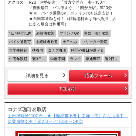
アクセス
R23（伊勢街道）「藤方交差点」南へ150ｍ
「御殿場口」バス停すぐ、「南が丘駅」車10分
★車・バイク通勤OK！ガソリン代も規定支給！
★自転車通勤も可！（駐輪場料金は自己負担、店
にある場合は利用可）
1日4時間以内
経験者歓迎
ブランクOK
主婦（夫）歓迎
バイク通勤可
未経験者歓迎
土日のみ
フリーター歓迎
大学生歓迎
扶養内
コナズ珈琲
時間や曜日が選べる
中高年歓迎
週3日～
学歴不問
ランチ
車通勤可
週2日～
詳細を見る
応募フォーム
TEL応募
コナズ珈琲名取店
土日祝時給1100円～★【履歴書不要】主婦（夫）さん活躍中！
従業員割引有！週2日～／1日3h～OK◎