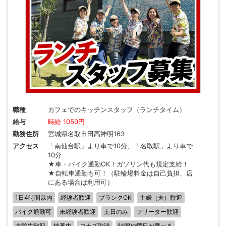
職種
カフェでのキッチンスタッフ（ランチタイム）
給与
時給 1050円
勤務住所
宮城県名取市田高神明163
アクセス
「南仙台駅」より車で10分、「名取駅」より車で
10分
★車・バイク通勤OK！ガソリン代も規定支給！
★自転車通勤も可！（駐輪場料金は自己負担、店
にある場合は利用可）
1日4時間以内
経験者歓迎
ブランクOK
主婦（夫）歓迎
バイク通勤可
未経験者歓迎
土日のみ
フリーター歓迎
大学生歓迎
扶養内
コナズ珈琲
時間や曜日が選べる