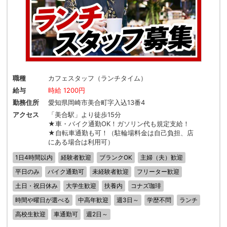
職種
カフェスタッフ（ランチタイム）
給与
時給 1200円
勤務住所
愛知県岡崎市美合町字入込13番4
アクセス
「美合駅」より徒歩15分
★車・バイク通勤OK！ガソリン代も規定支給！
★自転車通勤も可！（駐輪場料金は自己負担、店
にある場合は利用可）
1日4時間以内
経験者歓迎
ブランクOK
主婦（夫）歓迎
平日のみ
バイク通勤可
未経験者歓迎
フリーター歓迎
土日・祝日休み
大学生歓迎
扶養内
コナズ珈琲
時間や曜日が選べる
中高年歓迎
週3日～
学歴不問
ランチ
高校生歓迎
車通勤可
週2日～