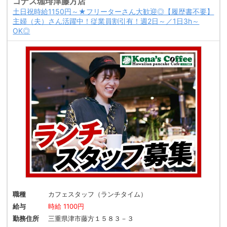
コナズ珈琲津藤方店
土日祝時給1150円～★フリーターさん大歓迎◎【履歴書不要】
主婦（夫）さん活躍中！従業員割引有！週2日～／1日3h～
OK◎
職種
カフェスタッフ（ランチタイム）
給与
時給 1100円
勤務住所
三重県津市藤方１５８３－３