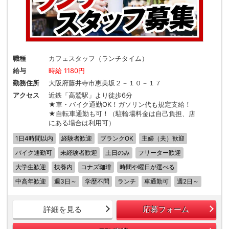
職種
カフェスタッフ（ランチタイム）
給与
時給 1180円
勤務住所
大阪府藤井寺市恵美坂２－１０－１７
アクセス
近鉄「高鷲駅」より徒歩6分
★車・バイク通勤OK！ガソリン代も規定支給！
★自転車通勤も可！（駐輪場料金は自己負担、店
にある場合は利用可）
1日4時間以内
経験者歓迎
ブランクOK
主婦（夫）歓迎
バイク通勤可
未経験者歓迎
土日のみ
フリーター歓迎
大学生歓迎
扶養内
コナズ珈琲
時間や曜日が選べる
中高年歓迎
週3日～
学歴不問
ランチ
車通勤可
週2日～
詳細を見る
応募フォーム