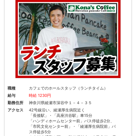
職種
カフェでのホールスタッフ（ランチタイム）
給与
時給 1230円
勤務住所
神奈川県綾瀬市深谷中１－４－３５
アクセス
42号線沿い、綾瀬厚生病院近く
「長後駅」・「高座渋谷駅」車15分
「ハンディホームセンター前」バス停徒歩2分、
「市民文化センター前」・「綾瀬厚生病院前」バ
ス停徒歩5分