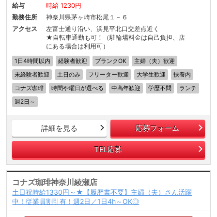
給与
時給 1230円
勤務住所
神奈川県茅ヶ崎市松尾１－６
アクセス
左富士通り沿い、浜見平北口交差点近く
★自転車通勤も可！（駐輪場料金は自己負担、店
にある場合は利用可）
1日4時間以内
経験者歓迎
ブランクOK
主婦（夫）歓迎
未経験者歓迎
土日のみ
フリーター歓迎
大学生歓迎
扶養内
コナズ珈琲
時間や曜日が選べる
中高年歓迎
学歴不問
ランチ
週2日～
詳細を見る
応募フォーム
TEL応募
コナズ珈琲神奈川綾瀬店
土日祝時給1330円～★【履歴書不要】主婦（夫）さん活躍
中！従業員割引有！週2日／1日4h～OK◎