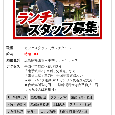
職種
カフェスタッフ（ランチタイム）
給与
時給 1100円
勤務住所
広島県福山市南手城町３－１３－３
アクセス
手城小学校西へ徒歩10分
「南手城町3丁目(中)交差点」すぐ
「東福山駅」車7分 手城産業道路沿い
★車・バイク通勤OK！ガソリン代も規定支給！
★自転車通勤も可！（駐輪場料金は自己負担、店
にある場合は利用可）
1日4時間以内
経験者歓迎
ブランクOK
主婦（夫）歓迎
バイク通勤可
未経験者歓迎
土日のみ
フリーター歓迎
大学生歓迎
扶養内
コナズ珈琲
時間や曜日が選べる