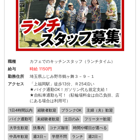
職種
カフェでのキッチンスタッフ（ランチタイム）
給与
時給 1150円
勤務住所
埼玉県ふじみ野市鶴ヶ舞３－９－１
アクセス
「上福岡駅」徒歩13分、Ｒ254沿い
★バイク通勤OK！ガソリン代も規定支給！
★自転車通勤も可！（駐輪場料金は自己負担、店
にある場合は利用可）
1日4時間以内
経験者歓迎
ブランクOK
主婦（夫）歓迎
バイク通勤可
未経験者歓迎
土日のみ
フリーター歓迎
大学生歓迎
扶養内
コナズ珈琲
時間や曜日が選べる
中高年歓迎
週3日～
学歴不問
ランチ
週2日～