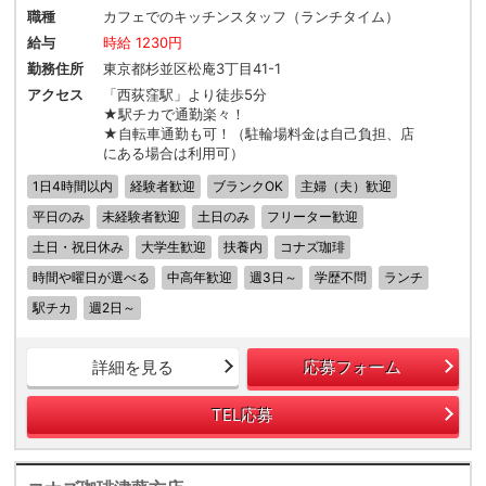
職種
カフェでのキッチンスタッフ（ランチタイム）
給与
時給 1230円
勤務住所
東京都杉並区松庵3丁目41-1
アクセス
「西荻窪駅」より徒歩5分
★駅チカで通勤楽々！
★自転車通勤も可！（駐輪場料金は自己負担、店
にある場合は利用可）
1日4時間以内
経験者歓迎
ブランクOK
主婦（夫）歓迎
平日のみ
未経験者歓迎
土日のみ
フリーター歓迎
土日・祝日休み
大学生歓迎
扶養内
コナズ珈琲
時間や曜日が選べる
中高年歓迎
週3日～
学歴不問
ランチ
駅チカ
週2日～
詳細を見る
応募フォーム
TEL応募