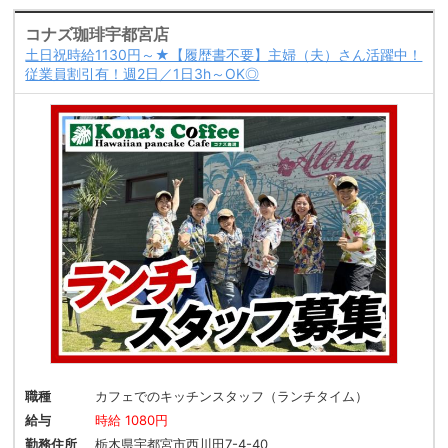
コナズ珈琲宇都宮店
土日祝時給1130円～★【履歴書不要】主婦（夫）さん活躍中！
従業員割引有！週2日／1日3h～OK◎
職種
カフェでのキッチンスタッフ（ランチタイム）
給与
時給 1080円
勤務住所
栃木県宇都宮市西川田7-4-40