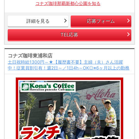
コナズ珈琲那覇新都心公園を知る
詳細を見る
応募フォーム
TEL応募
コナズ珈琲東浦和店
土日祝時給1300円～★【履歴書不要】主婦（夫）さん活躍
中！従業員割引有！週2日～／1日4h～OK◎※6ヶ月以上の勤務