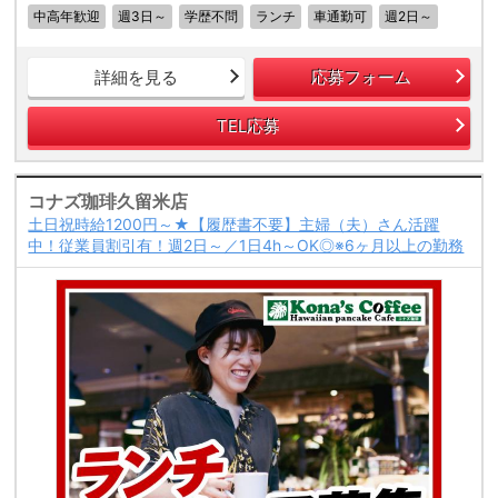
中高年歓迎
週3日～
学歴不問
ランチ
車通勤可
週2日～
詳細を見る
応募フォーム
TEL応募
コナズ珈琲久留米店
土日祝時給1200円～★【履歴書不要】主婦（夫）さん活躍
中！従業員割引有！週2日～／1日4h～OK◎※6ヶ月以上の勤務