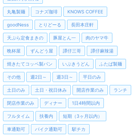
丸亀製麺
コナズ珈琲
KNOWS COFFEE
goodNess
とりどーる
長田本庄軒
天ぷら定食まきの
豚屋とん一
肉のヤマ牛
晩杯屋
ずんどう屋
譚仔三哥
譚仔麻辣湯
焼きたてコッペ製パン
いぶきうどん
ふたば製麺
その他
週2日～
週3日～
平日のみ
土日のみ
土日・祝日休み
開店作業のみ
ランチ
閉店作業のみ
ディナー
1日4時間以内
フルタイム
扶養内
短期（3ヶ月以内）
車通勤可
バイク通勤可
駅チカ