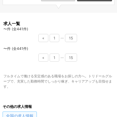
求人一覧
〜件 (全441件)
...
«
1
15
〜件 (全441件)
...
«
1
15
フルタイムで働ける安定感のある職場をお探しの方へ。トリドールグル
ープで、充実した勤務時間でしっかり稼ぎ、キャリアアップも目指せま
す。
その他の求人情報
全国
の求人情報