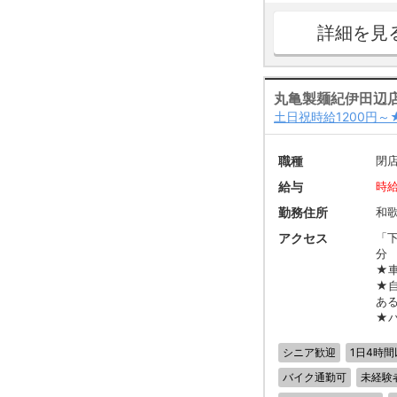
詳細を見
丸亀製麺紀伊田辺
土日祝時給1200円
職種
閉
給与
時給
勤務住所
和
アクセス
「
分 
★
★
あ
★
シニア歓迎
1日4時間
バイク通勤可
未経験