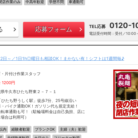
閉店作業のみ
中高年歓迎
学歴不問
車通勤可
0120-1
TEL応募
る
応募フォーム
電話受付時間：受付／10:00～
2日～／1日1h◎曜日も相談OK！まかない有！シフトは1週間毎♪
店・片付け作業スタッフ
 1200円
城県牛久市ひたち野東２－７－１
「ひたち野うしく駅」徒歩7分、25号線沿い
車・バイク通勤OK！ガソリン代も規定支給！
自転車通勤も可！（駐輪場料金は自己負担、店に
る場合は利用可）
以内
経験者歓迎
ブランクOK
主婦（夫）歓迎
可
未経験者歓迎
土日のみ
フリーター歓迎