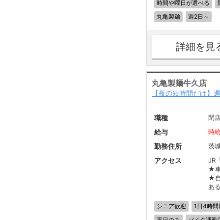
時間や曜日が選べる
丸亀製麺
週2日～
詳細を見
丸亀製麺牛久店
【夜の短時間だけ】週
職種
閉
給与
時給
勤務住所
茨
アクセス
JR
★
★
あ
シニア歓迎
1日4時間
平日のみ
バイク通勤