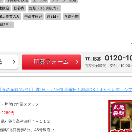
生歓迎
扶養内
短期（3ヶ月以内）
閉店作業のみ
中高年歓迎
週3日～
学歴不問
週2日～
0120-1
TEL応募
る
応募フォーム
電話受付時間：受付／10:00～
な【夜の短時間だけ】週2日～／1日1h◎曜日も相談OK！まかない有！シフ
店・片付け作業スタッフ
 1250円
知県刈谷市高津波町７－１１２
逢妻駅北口徒歩8分、48号線沿い