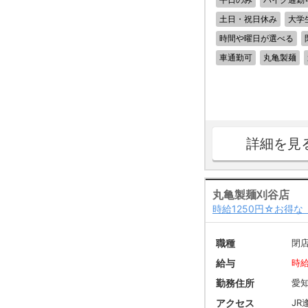
土日・祝日休み
大学
時間や曜日が選べる
車通勤可
丸亀製麺
詳細を見
丸亀製麺刈谷店
時給1250円☆お得
職種
閉
給与
時給
勤務住所
愛
アクセス
JR