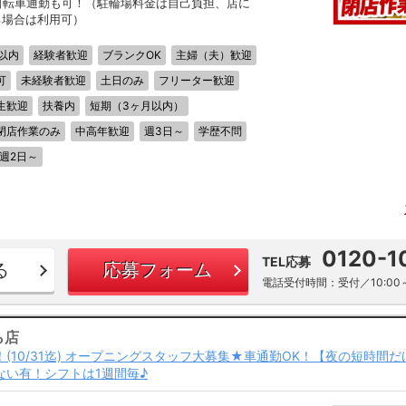
自転車通勤も可！（駐輪場料金は自己負担、店に
る場合は利用可）
以内
経験者歓迎
ブランクOK
主婦（夫）歓迎
可
未経験者歓迎
土日のみ
フリーター歓迎
生歓迎
扶養内
短期（3ヶ月以内）
閉店作業のみ
中高年歓迎
週3日～
学歴不問
週2日～
0120-1
TEL応募
る
応募フォーム
電話受付時間：受付／10:00～
ら店
！(10/31迄) オープニングスタッフ大募集★車通勤OK！【夜の短時間だ
ない有！シフトは1週間毎♪