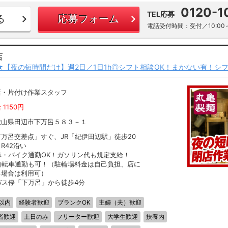
0120-1
TEL応募
る
応募フォーム
電話受付時間：受付／10:00～
店
～★【夜の短時間だけ】週2日／1日1h◎シフト相談OK！まかない有！シフ
店・片付け作業スタッフ
 1150円
歌山県田辺市下万呂５８３－１
下万呂交差点」すぐ、JR「紀伊田辺駅」徒歩20
R42沿い
車・バイク通勤OK！ガソリン代も規定支給！
自転車通勤も可！（駐輪場料金は自己負担、店に
る場合は利用可）
バス停「下万呂」から徒歩4分
以内
経験者歓迎
ブランクOK
主婦（夫）歓迎
者歓迎
土日のみ
フリーター歓迎
大学生歓迎
扶養内