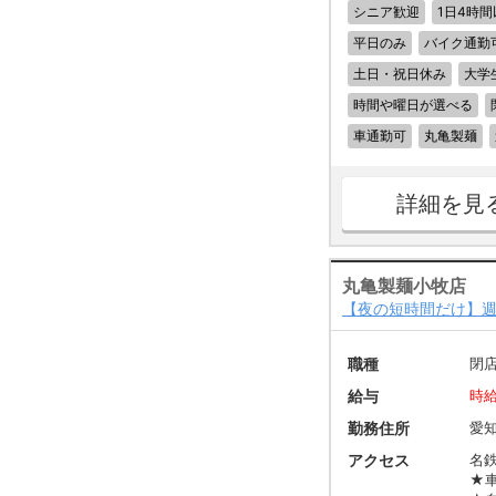
シニア歓迎
1日4時間
平日のみ
バイク通勤
土日・祝日休み
大学
時間や曜日が選べる
車通勤可
丸亀製麺
詳細を見
丸亀製麺小牧店
【夜の短時間だけ】週
職種
閉
給与
時給
勤務住所
愛
アクセス
名
★