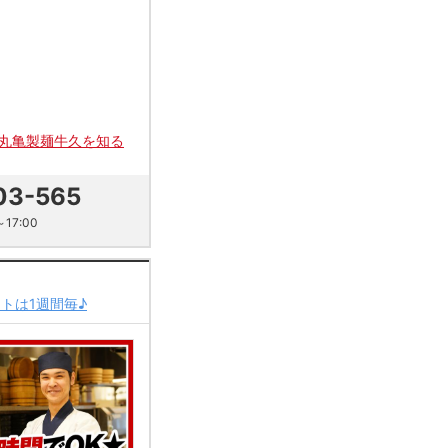
丸亀製麺牛久を知る
03-565
17:00
トは1週間毎♪