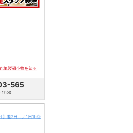
丸亀製麺小牧を知る
03-565
17:00
け】週2日～／1日1h◎