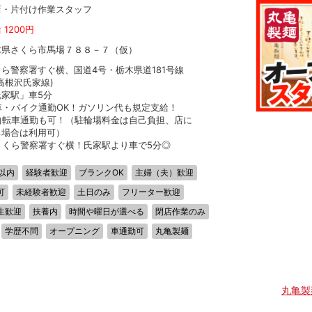
店・片付け作業スタッフ
 1200円
木県さくら市馬場７８８－７（仮）
ら警察署すぐ横、国道4号・栃木県道181号線
上高根沢氏家線)
氏家駅」車5分
車・バイク通勤OK！ガソリン代も規定支給！
自転車通勤も可！（駐輪場料金は自己負担、店に
る場合は利用可）
さくら警察署すぐ横！氏家駅より車で5分◎
以内
経験者歓迎
ブランクOK
主婦（夫）歓迎
可
未経験者歓迎
土日のみ
フリーター歓迎
生歓迎
扶養内
時間や曜日が選べる
閉店作業のみ
学歴不問
オープニング
車通勤可
丸亀製麺
丸亀製