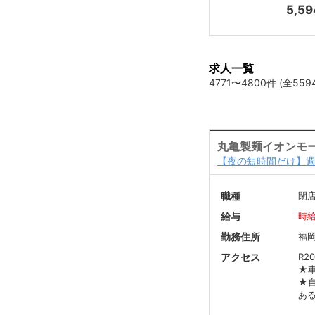
5,59
求人一覧
4771〜4800件 (全559
丸亀製麺イオンモ
【夜の短時間だけ】週
職種
閉
給与
時給
勤務住所
福
アクセス
R2
★
★
あ