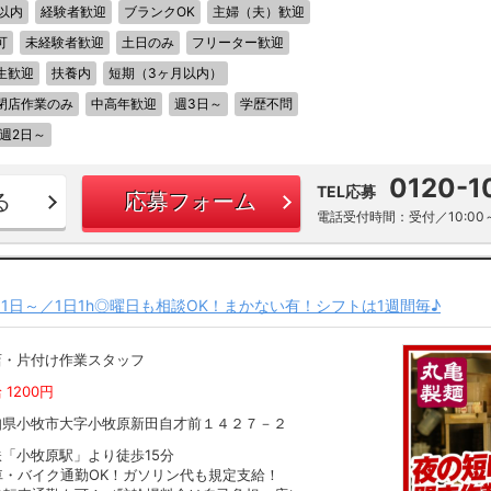
以内
経験者歓迎
ブランクOK
主婦（夫）歓迎
可
未経験者歓迎
土日のみ
フリーター歓迎
生歓迎
扶養内
短期（3ヶ月以内）
閉店作業のみ
中高年歓迎
週3日～
学歴不問
週2日～
0120-1
TEL応募
る
応募フォーム
電話受付時間：受付／10:00～
1日～／1日1h◎曜日も相談OK！まかない有！シフトは1週間毎♪
店・片付け作業スタッフ
 1200円
知県小牧市大字小牧原新田自才前１４２７－２
鉄「小牧原駅」より徒歩15分
車・バイク通勤OK！ガソリン代も規定支給！