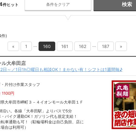
4
検索
条件をクリア
件ヒット
4件)
...
...
«
1
160
161
162
187
»
ール大牟田店
2日～／1日1h◎曜日も相談OK！まかない有！シフトは1週間毎♪
店・片付け作業スタッフ
 1100円
岡県大牟田市岬町３－４イオンモール大牟田１Ｆ
08沿い。各線「大牟田駅」よりバスで5分
車・バイク通勤OK！ガソリン代も規定支給！
自転車通勤も可！（駐輪場料金は自己負担、店に
る場合は利用可）