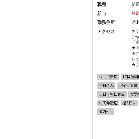
職種
閉
給与
時給
勤務住所
栃
アクセス
さく
(
「
★
★
あ
★
シニア歓迎
1日4時間
平日のみ
バイク通勤
土日・祝日休み
大学
中高年歓迎
週3日～
週2日～