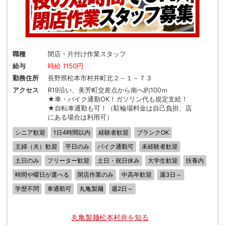
職種
閉店・片付け作業スタッフ
給与
時給 1150円
勤務住所
長野県松本市村井町北２－１－７３
アクセス
R19沿い、美芳町交差点から南へ約100ｍ
★車・バイク通勤OK！ガソリン代も規定支給！
★自転車通勤も可！（駐輪場料金は自己負担、店
にある場合は利用可）
シニア歓迎
1日4時間以内
経験者歓迎
ブランクOK
主婦（夫）歓迎
平日のみ
バイク通勤可
未経験者歓迎
土日のみ
フリーター歓迎
土日・祝日休み
大学生歓迎
扶養内
時間や曜日が選べる
閉店作業のみ
中高年歓迎
週3日～
学歴不問
車通勤可
丸亀製麺
週2日～
丸亀製麺松本村井を知る