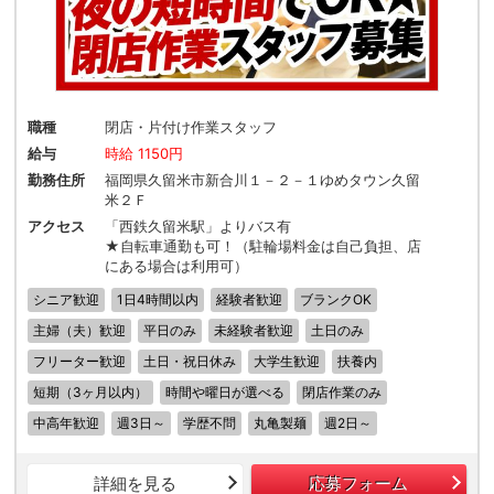
職種
閉店・片付け作業スタッフ
給与
時給 1150円
勤務住所
福岡県久留米市新合川１－２－１ゆめタウン久留
米２Ｆ
アクセス
「西鉄久留米駅」よりバス有
★自転車通勤も可！（駐輪場料金は自己負担、店
にある場合は利用可）
シニア歓迎
1日4時間以内
経験者歓迎
ブランクOK
主婦（夫）歓迎
平日のみ
未経験者歓迎
土日のみ
フリーター歓迎
土日・祝日休み
大学生歓迎
扶養内
短期（3ヶ月以内）
時間や曜日が選べる
閉店作業のみ
中高年歓迎
週3日～
学歴不問
丸亀製麺
週2日～
詳細を見る
応募フォーム