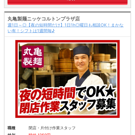
丸亀製麺ニッケコルトンプラザ店
週1日～◎【夜の短時間だけ】1日1h◎曜日も相談OK！まかな
い有！シフトは1週間毎♪
職種
閉店・片付け作業スタッフ