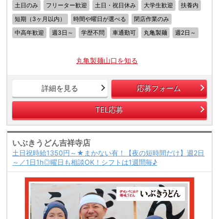
土日のみ
フリーター歓迎
土日・祝日休み
大学生歓迎
扶養内
短期（3ヶ月以内）
時間や曜日が選べる
閉店作業のみ
中高年歓迎
週3日～
学歴不問
車通勤可
丸亀製麺
週2日～
丸亀製麺山口を知る
詳細を見る
応募フォーム
TEL応募
いぶきうどん吉祥寺店
土日祝時給1350円～★まかない有！【夜の短時間だけ】週2日
～／1日1h◎曜日も相談OK！シフトは1週間毎♪