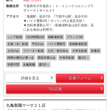
給与
時給 1250円
勤務住所
千葉県市川市鬼高１－１－１ニッケコルトンプラ
ザイーストモール３Ｆ
アクセス
「鬼越駅」徒歩7分、｢下総中山駅」徒歩10分
★バイク通勤OK！ガソリン代も規定支給！
★自転車通勤も可！（駐輪場料金は自己負担、店
にある場合は利用可）
シニア歓迎
1日4時間以内
経験者歓迎
ブランクOK
主婦（夫）歓迎
平日のみ
バイク通勤可
未経験者歓迎
土日のみ
フリーター歓迎
土日・祝日休み
大学生歓迎
扶養内
時間や曜日が選べる
閉店作業のみ
中高年歓迎
週3日～
学歴不問
丸亀製麺
週2日～
詳細を見る
応募フォーム
TEL応募
丸亀製麺マーサ２１店