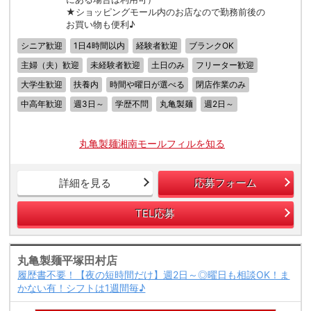
★ショッピングモール内のお店なので勤務前後の
お買い物も便利♪
シニア歓迎
1日4時間以内
経験者歓迎
ブランクOK
主婦（夫）歓迎
未経験者歓迎
土日のみ
フリーター歓迎
大学生歓迎
扶養内
時間や曜日が選べる
閉店作業のみ
中高年歓迎
週3日～
学歴不問
丸亀製麺
週2日～
丸亀製麺湘南モールフィルを知る
詳細を見る
応募フォーム
TEL応募
丸亀製麺平塚田村店
履歴書不要！【夜の短時間だけ】週2日～◎曜日も相談OK！ま
かない有！シフトは1週間毎♪