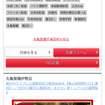
主婦（夫）歓迎
バイク通勤可
未経験者歓迎
土日のみ
フリーター歓迎
大学生歓迎
扶養内
時間や曜日が選べる
閉店作業のみ
中高年歓迎
週3日～
学歴不問
車通勤可
丸亀製麺
週2日～
丸亀製麺平塚田村を知る
詳細を見る
応募フォーム
TEL応募
丸亀製麺伊勢店
旅行やライブにも柔軟対応◎髪色自由☆【夜の短時間だけ】週
2日～／1日1h◎曜日も相談OK！まかない有！シフトは1週間毎
♪