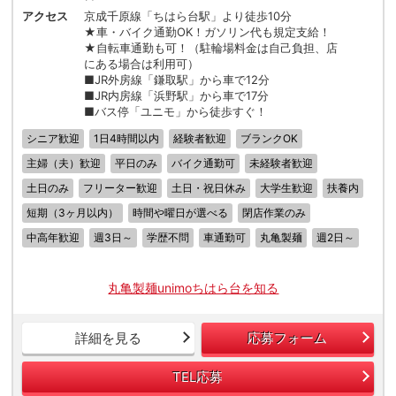
アクセス
京成千原線「ちはら台駅」より徒歩10分
★車・バイク通勤OK！ガソリン代も規定支給！
★自転車通勤も可！（駐輪場料金は自己負担、店
にある場合は利用可）
■JR外房線「鎌取駅」から車で12分
■JR内房線「浜野駅」から車で17分
■バス停「ユニモ」から徒歩すぐ！
シニア歓迎
1日4時間以内
経験者歓迎
ブランクOK
主婦（夫）歓迎
平日のみ
バイク通勤可
未経験者歓迎
土日のみ
フリーター歓迎
土日・祝日休み
大学生歓迎
扶養内
短期（3ヶ月以内）
時間や曜日が選べる
閉店作業のみ
中高年歓迎
週3日～
学歴不問
車通勤可
丸亀製麺
週2日～
丸亀製麺unimoちはら台を知る
詳細を見る
応募フォーム
TEL応募