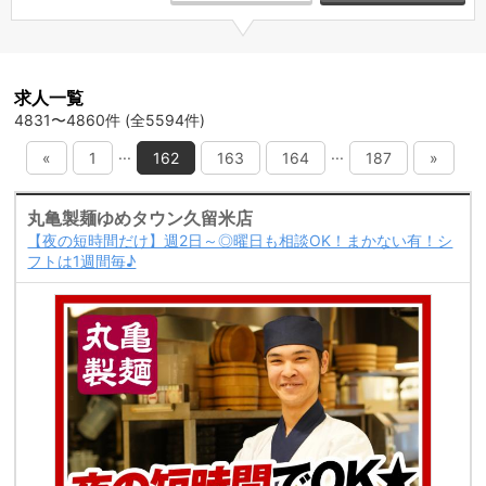
求人一覧
4831〜4860件 (全5594件)
...
...
«
1
162
163
164
187
»
丸亀製麺ゆめタウン久留米店
【夜の短時間だけ】週2日～◎曜日も相談OK！まかない有！シ
フトは1週間毎♪