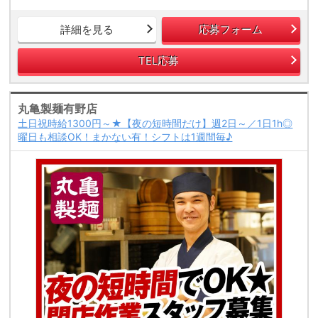
詳細を見る
応募フォーム
TEL応募
丸亀製麺有野店
土日祝時給1300円～★【夜の短時間だけ】週2日～／1日1h◎
曜日も相談OK！まかない有！シフトは1週間毎♪