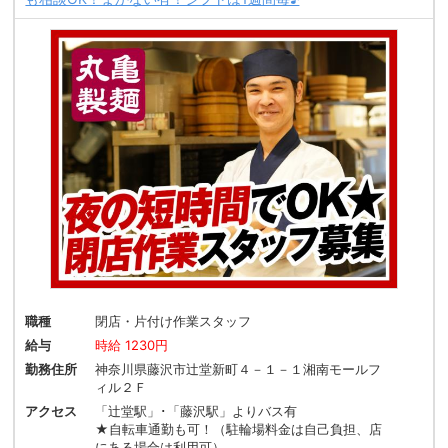
職種
閉店・片付け作業スタッフ
給与
時給 1230円
勤務住所
神奈川県藤沢市辻堂新町４－１－１湘南モールフ
ィル２Ｆ
アクセス
「辻堂駅」･「藤沢駅」よりバス有
★自転車通勤も可！（駐輪場料金は自己負担、店
にある場合は利用可）