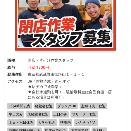
職種
閉店・片付け作業スタッフ
給与
時給 1300円
勤務住所
東京都武蔵野市御殿山１－１－１
アクセス
JR「吉祥寺駅」西へすぐ
★駅チカで通勤楽々！
★自転車通勤も可！（駐輪場料金は自己負担、店
にある場合は利用可）
1日4時間以内
経験者歓迎
ブランクOK
主婦（夫）歓迎
平日のみ
未経験者歓迎
土日のみ
フリーター歓迎
土日・祝日休み
大学生歓迎
扶養内
いぶきうどん
時間や曜日が選べる
閉店作業のみ
中高年歓迎
週3日～