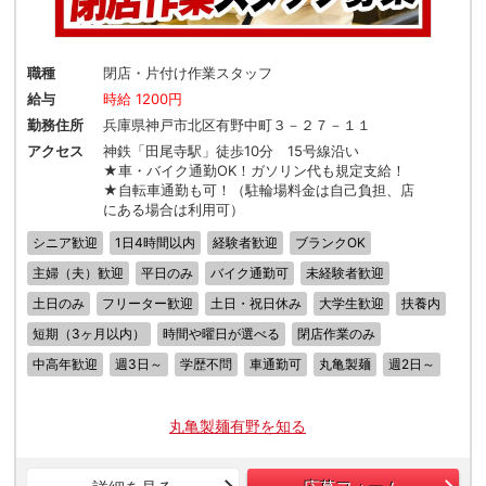
職種
閉店・片付け作業スタッフ
給与
時給 1200円
勤務住所
兵庫県神戸市北区有野中町３－２７－１１
アクセス
神鉄「田尾寺駅」徒歩10分 15号線沿い
★車・バイク通勤OK！ガソリン代も規定支給！
★自転車通勤も可！（駐輪場料金は自己負担、店
にある場合は利用可）
シニア歓迎
1日4時間以内
経験者歓迎
ブランクOK
主婦（夫）歓迎
平日のみ
バイク通勤可
未経験者歓迎
土日のみ
フリーター歓迎
土日・祝日休み
大学生歓迎
扶養内
短期（3ヶ月以内）
時間や曜日が選べる
閉店作業のみ
中高年歓迎
週3日～
学歴不問
車通勤可
丸亀製麺
週2日～
丸亀製麺有野を知る