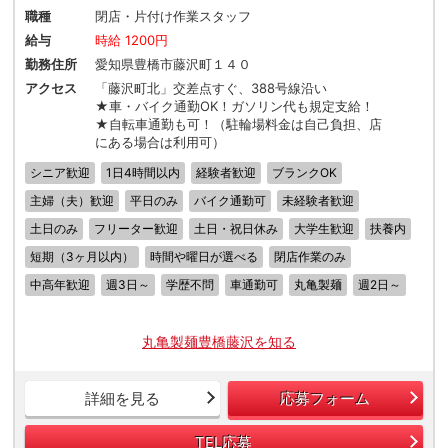
職種
閉店・片付け作業スタッフ
給与
時給 1200円
勤務住所
愛知県豊橋市藤沢町１４０
アクセス
「藤沢町北」交差点すぐ、388号線沿い
★車・バイク通勤OK！ガソリン代も規定支給！
★自転車通勤も可！（駐輪場料金は自己負担、店
にある場合は利用可）
シニア歓迎
1日4時間以内
経験者歓迎
ブランクOK
主婦（夫）歓迎
平日のみ
バイク通勤可
未経験者歓迎
土日のみ
フリーター歓迎
土日・祝日休み
大学生歓迎
扶養内
短期（3ヶ月以内）
時間や曜日が選べる
閉店作業のみ
中高年歓迎
週3日～
学歴不問
車通勤可
丸亀製麺
週2日～
丸亀製麺豊橋藤沢を知る
詳細を見る
応募フォーム
TEL応募