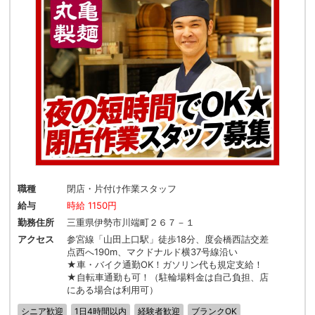
職種
閉店・片付け作業スタッフ
給与
時給 1150円
勤務住所
三重県伊勢市川端町２６７－１
アクセス
参宮線「山田上口駅」徒歩18分、度会橋西詰交差
点西へ190m、マクドナルド横37号線沿い
★車・バイク通勤OK！ガソリン代も規定支給！
★自転車通勤も可！（駐輪場料金は自己負担、店
にある場合は利用可）
シニア歓迎
1日4時間以内
経験者歓迎
ブランクOK