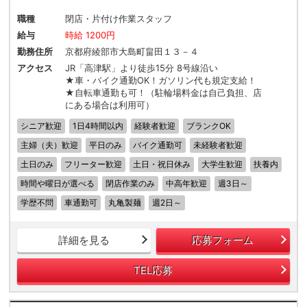
職種
閉店・片付け作業スタッフ
給与
時給 1200円
勤務住所
京都府綾部市大島町畠田１３－４
アクセス
JR「高津駅」より徒歩15分 8号線沿い
★車・バイク通勤OK！ガソリン代も規定支給！
★自転車通勤も可！（駐輪場料金は自己負担、店
にある場合は利用可）
シニア歓迎
1日4時間以内
経験者歓迎
ブランクOK
主婦（夫）歓迎
平日のみ
バイク通勤可
未経験者歓迎
土日のみ
フリーター歓迎
土日・祝日休み
大学生歓迎
扶養内
時間や曜日が選べる
閉店作業のみ
中高年歓迎
週3日～
学歴不問
車通勤可
丸亀製麺
週2日～
詳細を見る
応募フォーム
TEL応募