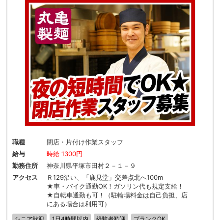
職種
閉店・片付け作業スタッフ
給与
時給 1300円
勤務住所
神奈川県平塚市田村２－１－９
アクセス
Ｒ129沿い、「鹿見堂」交差点北へ100m
★車・バイク通勤OK！ガソリン代も規定支給！
★自転車通勤も可！（駐輪場料金は自己負担、店
にある場合は利用可）
シニア歓迎
1日4時間以内
経験者歓迎
ブランクOK