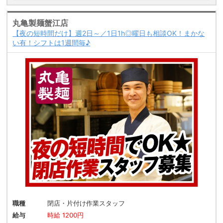
丸亀製麺蟹江店
【夜の短時間だけ】週2日～／1日1h◎曜日も相談OK！まかな
い有！シフトは1週間毎♪
職種
閉店・片付け作業スタッフ
給与
時給 1200円