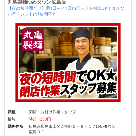
丸亀製麺ゆめタウン広島店
【夜の短時間だけ】週1日～／1日1h◎シフト相談OK！まかな
い有！シフトは1週間毎♪
職種
閉店・片付け作業スタッフ
給与
時給 1230円
勤務住所
広島県広島市南区皆実町２－８－１７ゆめタウン
広島３Ｆ