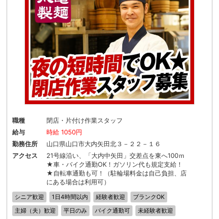
職種
閉店・片付け作業スタッフ
給与
時給 1050円
勤務住所
山口県山口市大内矢田北３－２２－１６
アクセス
21号線沿い、「大内中矢田」交差点を東へ100ｍ
★車・バイク通勤OK！ガソリン代も規定支給！
★自転車通勤も可！（駐輪場料金は自己負担、店
にある場合は利用可）
シニア歓迎
1日4時間以内
経験者歓迎
ブランクOK
主婦（夫）歓迎
平日のみ
バイク通勤可
未経験者歓迎