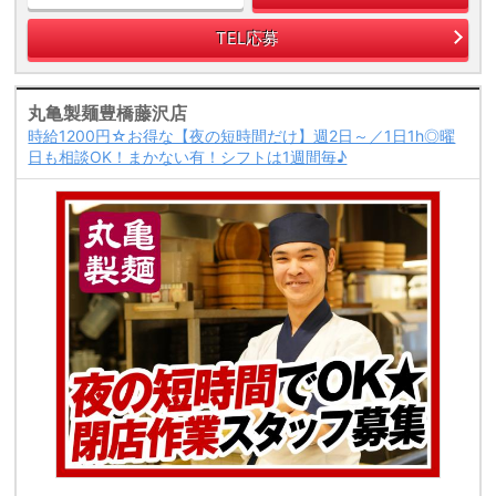
TEL応募
丸亀製麺豊橋藤沢店
時給1200円☆お得な【夜の短時間だけ】週2日～／1日1h◎曜
日も相談OK！まかない有！シフトは1週間毎♪