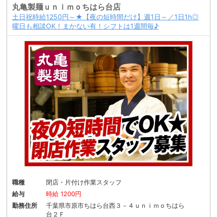
丸亀製麺ｕｎｉｍｏちはら台店
土日祝時給1250円～★【夜の短時間だけ】週1日～／1日1h◎
曜日も相談OK！まかない有！シフトは1週間毎♪
職種
閉店・片付け作業スタッフ
給与
時給 1200円
勤務住所
千葉県市原市ちはら台西３－４ｕｎｉｍｏちはら
台２Ｆ