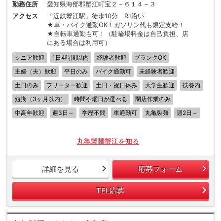
勤務住所
愛知県海部郡蟹江町宝２－６１４－３
アクセス
「近鉄蟹江駅」徒歩10分 R1沿い
★車・バイク通勤OK！ガソリン代も規定支給！
★自転車通勤も可！（駐輪場料金は自己負担、店
にある場合は利用可）
シニア歓迎
1日4時間以内
経験者歓迎
ブランクOK
主婦（夫）歓迎
平日のみ
バイク通勤可
未経験者歓迎
土日のみ
フリーター歓迎
土日・祝日休み
大学生歓迎
扶養内
短期（3ヶ月以内）
時間や曜日が選べる
閉店作業のみ
中高年歓迎
週3日～
学歴不問
車通勤可
丸亀製麺
週2日～
丸亀製麺蟹江を知る
詳細を見る
応募フォーム
TEL応募