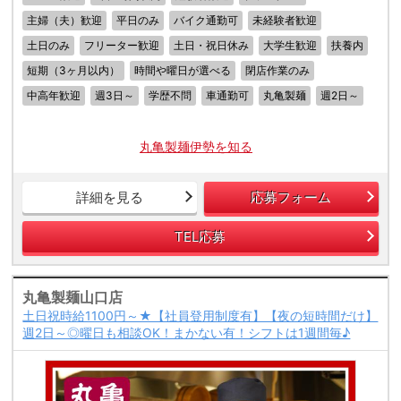
主婦（夫）歓迎
平日のみ
バイク通勤可
未経験者歓迎
土日のみ
フリーター歓迎
土日・祝日休み
大学生歓迎
扶養内
短期（3ヶ月以内）
時間や曜日が選べる
閉店作業のみ
中高年歓迎
週3日～
学歴不問
車通勤可
丸亀製麺
週2日～
丸亀製麺伊勢を知る
詳細を見る
応募フォーム
TEL応募
丸亀製麺山口店
土日祝時給1100円～★【社員登用制度有】【夜の短時間だけ】
週2日～◎曜日も相談OK！まかない有！シフトは1週間毎♪