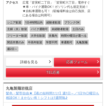
アクセス
広電「皆実町二丁目」「皆実町六丁目」電停すぐ
★車・バイク通勤OK！ガソリン代も規定支給！
★自転車通勤も可！（駐輪場料金は自己負担、店
にある場合は利用可）
シニア歓迎
1日4時間以内
経験者歓迎
ブランクOK
主婦（夫）歓迎
バイク通勤可
未経験者歓迎
土日のみ
フリーター歓迎
大学生歓迎
扶養内
時間や曜日が選べる
閉店作業のみ
中高年歓迎
学歴不問
車通勤可
丸亀製麺
週2日～
詳細を見る
応募フォーム
TEL応募
丸亀製麺岩槻店
髪色・髪型自由★【夜の短時間だけ】週1日～／1日1h◎曜日も
相談OK！まかない有！シフトは1週間毎♪