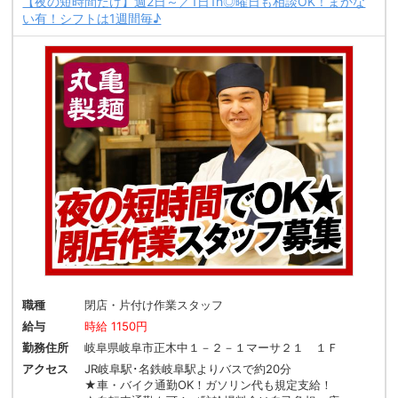
【夜の短時間だけ】週2日～／1日1h◎曜日も相談OK！まかな
い有！シフトは1週間毎♪
職種
閉店・片付け作業スタッフ
給与
時給 1150円
勤務住所
岐阜県岐阜市正木中１－２－１マーサ２１ １Ｆ
アクセス
JR岐阜駅･名鉄岐阜駅よりバスで約20分
★車・バイク通勤OK！ガソリン代も規定支給！