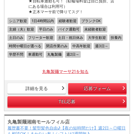
★自転車通勤も可！（駐輪場料金は自己負担、店
にある場合は利用可）
★正木マーサ前で降りてスグ！
シニア歓迎
1日4時間以内
経験者歓迎
ブランクOK
主婦（夫）歓迎
平日のみ
バイク通勤可
未経験者歓迎
土日のみ
フリーター歓迎
土日・祝日休み
大学生歓迎
扶養内
時間や曜日が選べる
閉店作業のみ
中高年歓迎
週3日～
学歴不問
車通勤可
丸亀製麺
週2日～
丸亀製麺マーサ21を知る
詳細を見る
応募フォーム
TEL応募
丸亀製麺湘南モールフィル店
履歴書不要！髪型髪色自由♪【夜の短時間だけ】週2日～◎曜日
も相談OK！まかない有！シフトは1週間毎♪