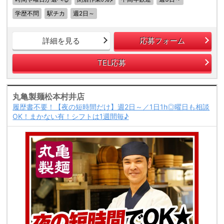
学歴不問
駅チカ
週2日～
詳細を見る
応募フォーム
TEL応募
丸亀製麺松本村井店
履歴書不要！【夜の短時間だけ】週2日～／1日1h◎曜日も相談
OK！まかない有！シフトは1週間毎♪