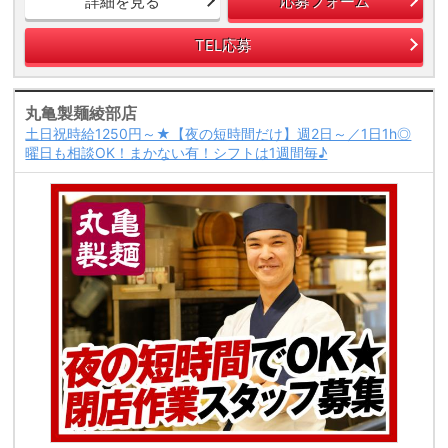
詳細を見る
応募フォーム
TEL応募
丸亀製麺綾部店
土日祝時給1250円～★【夜の短時間だけ】週2日～／1日1h◎
曜日も相談OK！まかない有！シフトは1週間毎♪