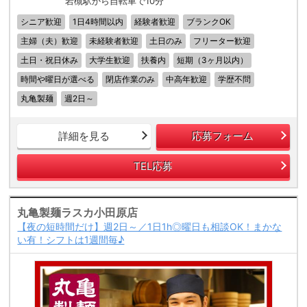
岩槻駅から自転車で10分
シニア歓迎
1日4時間以内
経験者歓迎
ブランクOK
主婦（夫）歓迎
未経験者歓迎
土日のみ
フリーター歓迎
土日・祝日休み
大学生歓迎
扶養内
短期（3ヶ月以内）
時間や曜日が選べる
閉店作業のみ
中高年歓迎
学歴不問
丸亀製麺
週2日～
詳細を見る
応募フォーム
TEL応募
丸亀製麺ラスカ小田原店
【夜の短時間だけ】週2日～／1日1h◎曜日も相談OK！まかな
い有！シフトは1週間毎♪