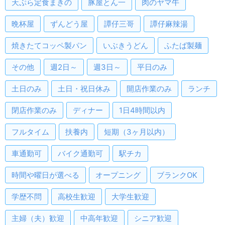
天ぷら定食まきの
豚屋とん一
肉のヤマ牛
晩杯屋
ずんどう屋
譚仔三哥
譚仔麻辣湯
焼きたてコッペ製パン
いぶきうどん
ふたば製麺
その他
週2日～
週3日～
平日のみ
土日のみ
土日・祝日休み
開店作業のみ
ランチ
閉店作業のみ
ディナー
1日4時間以内
フルタイム
扶養内
短期（3ヶ月以内）
車通勤可
バイク通勤可
駅チカ
時間や曜日が選べる
オープニング
ブランクOK
学歴不問
高校生歓迎
大学生歓迎
主婦（夫）歓迎
中高年歓迎
シニア歓迎