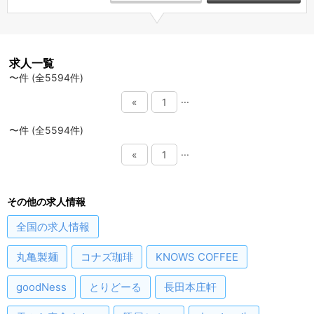
求人一覧
〜件 (全5594件)
...
«
1
〜件 (全5594件)
...
«
1
その他の求人情報
全国
の求人情報
丸亀製麺
コナズ珈琲
KNOWS COFFEE
goodNess
とりどーる
長田本庄軒