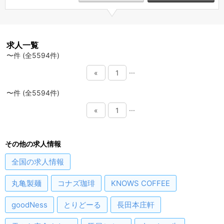
求人一覧
〜件 (全5594件)
...
«
1
〜件 (全5594件)
...
«
1
その他の求人情報
全国
の求人情報
丸亀製麺
コナズ珈琲
KNOWS COFFEE
goodNess
とりどーる
長田本庄軒