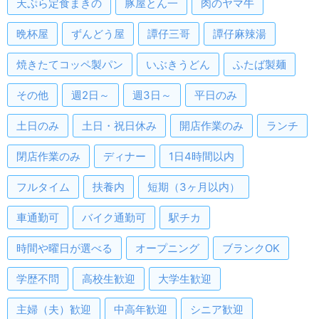
天ぷら定食まきの
豚屋とん一
肉のヤマ牛
晩杯屋
ずんどう屋
譚仔三哥
譚仔麻辣湯
焼きたてコッペ製パン
いぶきうどん
ふたば製麺
その他
週2日～
週3日～
平日のみ
土日のみ
土日・祝日休み
開店作業のみ
ランチ
閉店作業のみ
ディナー
1日4時間以内
フルタイム
扶養内
短期（3ヶ月以内）
車通勤可
バイク通勤可
駅チカ
時間や曜日が選べる
オープニング
ブランクOK
学歴不問
高校生歓迎
大学生歓迎
主婦（夫）歓迎
中高年歓迎
シニア歓迎