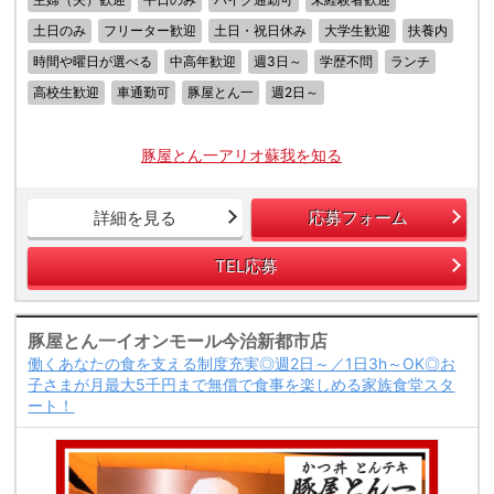
土日のみ
フリーター歓迎
土日・祝日休み
大学生歓迎
扶養内
時間や曜日が選べる
中高年歓迎
週3日～
学歴不問
ランチ
高校生歓迎
車通勤可
豚屋とん一
週2日～
豚屋とん一アリオ蘇我を知る
詳細を見る
応募フォーム
TEL応募
豚屋とん一イオンモール今治新都市店
働くあなたの食を支える制度充実◎週2日～／1日3h～OK◎お
子さまが月最大5千円まで無償で食事を楽しめる家族食堂スタ
ート！