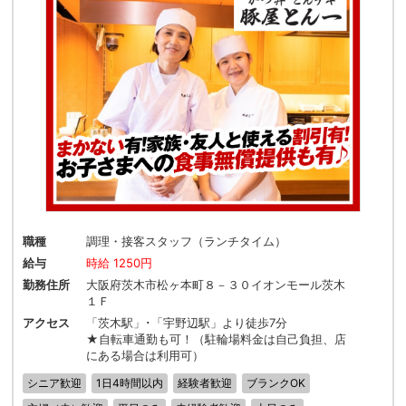
職種
調理・接客スタッフ（ランチタイム）
給与
時給 1250円
勤務住所
大阪府茨木市松ヶ本町８－３０イオンモール茨木
１Ｆ
アクセス
「茨木駅」･「宇野辺駅」より徒歩7分
★自転車通勤も可！（駐輪場料金は自己負担、店
にある場合は利用可）
シニア歓迎
1日4時間以内
経験者歓迎
ブランクOK