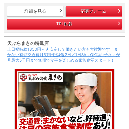
詳細を見る
応募フォーム
TEL応募
天ぷらまきの堺鳳店
土日祝時給1350円～★安定して働きたい方も大歓迎です！ま
かない有◎交通費月5万円迄♪週2日／1日3h～OK◎お子さまが
月最大5千円まで無償で食事を楽しめる家族食堂スタート！