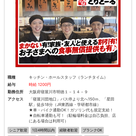
職種
キッチン・ホールスタッフ（ランチタイム）
給与
時給 1200円
勤務住所
大阪府寝屋川市明徳１－１４－９
アクセス
「寝屋川団地口」バス停より北へ150ｍ、「星田
駅」徒歩18分（JR東西線・学研都市線）
★車・バイク通勤OK！ガソリン代も規定支給！
★自転車通勤も可！（駐輪場料金は自己負担、店
にある場合は利用可）
シニア歓迎
1日4時間以内
経験者歓迎
ブランクOK