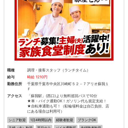
職種
調理・接客スタッフ（ランチタイム）
給与
時給 1210円
勤務住所
千葉県千葉市中央区川崎町５２－７アリオ蘇我１
Ｆ
アクセス
「蘇我駅」(西口)より無料巡回バスで10分
★車・バイク通勤OK！ガソリン代も規定支給！
★自転車通勤も可！（駐輪場料金は自己負担、店
にある場合は利用可）
シニア歓迎
1日4時間以内
経験者歓迎
ブランクOK
主婦（夫）歓迎
平日のみ
バイク通勤可
未経験者歓迎