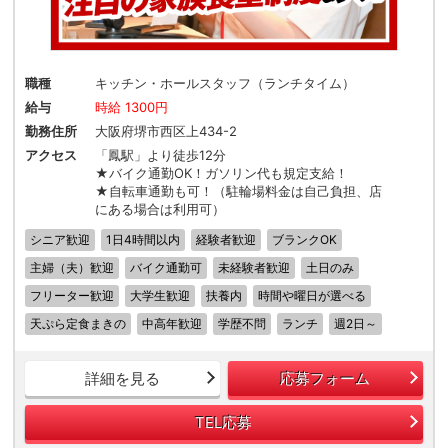
職種
キッチン・ホールスタッフ（ランチタイム）
給与
時給 1300円
勤務住所
大阪府堺市西区上434-2
アクセス
「鳳駅」より徒歩12分
★バイク通勤OK！ガソリン代も規定支給！
★自転車通勤も可！（駐輪場料金は自己負担、店
にある場合は利用可）
シニア歓迎
1日4時間以内
経験者歓迎
ブランクOK
主婦（夫）歓迎
バイク通勤可
未経験者歓迎
土日のみ
フリーター歓迎
大学生歓迎
扶養内
時間や曜日が選べる
天ぷら定食まきの
中高年歓迎
学歴不問
ランチ
週2日～
詳細を見る
応募フォーム
TEL応募