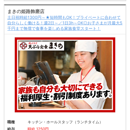
まきの姫路飾磨店
土日祝時給1300円～★短時間もOK！プライベートに合わせて
自分らしく働ける！週2日～／1日3h～OK◎お子さまが月最大5
千円まで無償で食事を楽しめる家族食堂スタート！
職種
キッチン・ホールスタッフ（ランチタイム）
給与
時給 1250円