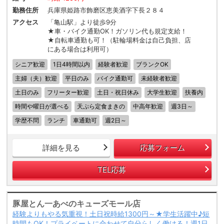
勤務住所
兵庫県姫路市飾磨区恵美酒字下長２８４
アクセス
「亀山駅」より徒歩9分
★車・バイク通勤OK！ガソリン代も規定支給！
★自転車通勤も可！（駐輪場料金は自己負担、店
にある場合は利用可）
シニア歓迎
1日4時間以内
経験者歓迎
ブランクOK
主婦（夫）歓迎
平日のみ
バイク通勤可
未経験者歓迎
土日のみ
フリーター歓迎
土日・祝日休み
大学生歓迎
扶養内
時間や曜日が選べる
天ぷら定食まきの
中高年歓迎
週3日～
学歴不問
ランチ
車通勤可
週2日～
詳細を見る
応募フォーム
TEL応募
豚屋とん一あべのキューズモール店
経験よりもやる気重視！土日祝時給1300円～★学生活躍中♪短
時間もOK！プライベートに合わせて自分らしく働ける！週1日