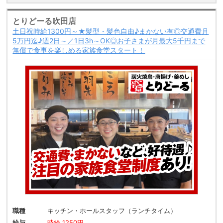
とりどーる吹田店
土日祝時給1300円～★髪型・髪色自由♪まかない有◎交通費月
5万円迄♪週2日～／1日3h～OK◎お子さまが月最大5千円まで
無償で食事を楽しめる家族食堂スタート！
職種
キッチン・ホールスタッフ（ランチタイム）
給与
時給 1250円