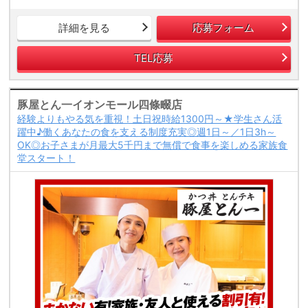
詳細を見る
応募フォーム
TEL応募
豚屋とん一イオンモール四條畷店
経験よりもやる気を重視！土日祝時給1300円～★学生さん活
躍中♪働くあなたの食を支える制度充実◎週1日～／1日3h～
OK◎お子さまが月最大5千円まで無償で食事を楽しめる家族食
堂スタート！