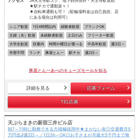
アクセス
JR天王寺駅スグ、地下鉄阿倍野・天王寺駅直結
★駅チカで通勤楽々！
★自転車通勤も可！（駐輪場料金は自己負担、店
にある場合は利用可）
シニア歓迎
1日4時間以内
経験者歓迎
ブランクOK
主婦（夫）歓迎
未経験者歓迎
土日のみ
フリーター歓迎
大学生歓迎
扶養内
時間や曜日が選べる
中高年歓迎
週3日～
学歴不問
ランチ
豚屋とん一
駅チカ
週2日～
豚屋とん一あべのキューズモールを知る
詳細を見る
応募フォーム
TEL応募
天ぷらまきの新宿三井ビル店
朝7～11時に勤務できる方積極採用中★まかない有◎交通費月5
万円迄♪週2日～／1日3h～OK◎お子さまが月最大5千円まで無