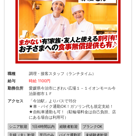
職種
調理・接客スタッフ（ランチタイム）
給与
時給 1100円
勤務住所
愛媛県今治市にぎわい広場１－１イオンモール今
治新都市１Ｆ
アクセス
「今治駅」よりバスで15分
★車・バイク通勤OK！ガソリン代も規定支給！
★自転車通勤も可！（駐輪場料金は自己負担、店
にある場合は利用可）
シニア歓迎
1日4時間以内
経験者歓迎
ブランクOK
主婦（夫）歓迎
平日のみ
バイク通勤可
未経験者歓迎