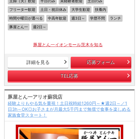
主婦（夫）歓迎
平日のみ
未経験者歓迎
土日のみ
フリーター歓迎
土日・祝日休み
大学生歓迎
扶養内
時間や曜日が選べる
中高年歓迎
週3日～
学歴不問
ランチ
豚屋とん一
週2日～
豚屋とん一イオンモール茨木を知る
詳細を見る
応募フォーム
TEL応募
豚屋とん一アリオ蘇我店
経験よりもやる気を重視！土日祝時給1260円～★週2日～／1
日3h～OK◎お子さまが月最大5千円まで無償で食事を楽しめる
家族食堂スタート！