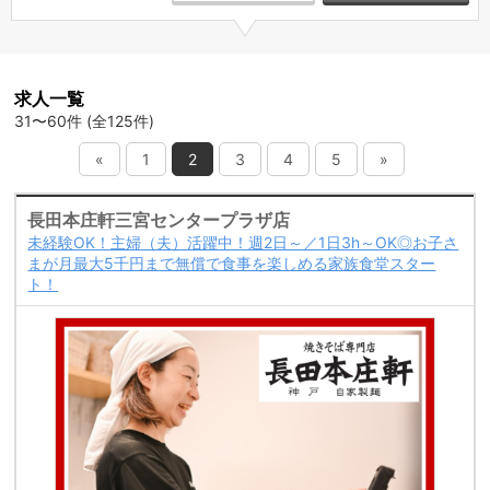
求人一覧
31〜60件 (全125件)
«
1
2
3
4
5
»
長田本庄軒三宮センタープラザ店
未経験OK！主婦（夫）活躍中！週2日～／1日3h～OK◎お子さ
まが月最大5千円まで無償で食事を楽しめる家族食堂スター
ト！