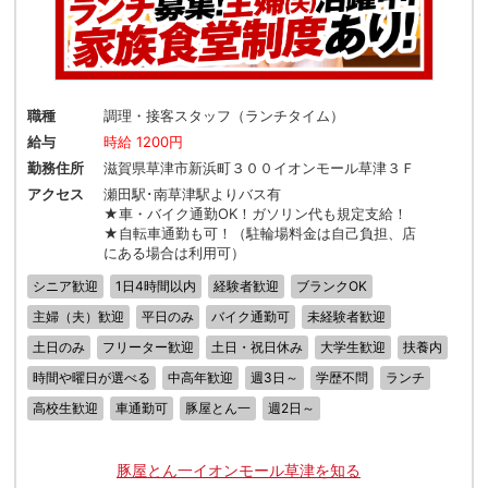
職種
調理・接客スタッフ（ランチタイム）
給与
時給 1200円
勤務住所
滋賀県草津市新浜町３００イオンモール草津３Ｆ
アクセス
瀬田駅･南草津駅よりバス有
★車・バイク通勤OK！ガソリン代も規定支給！
★自転車通勤も可！（駐輪場料金は自己負担、店
にある場合は利用可）
シニア歓迎
1日4時間以内
経験者歓迎
ブランクOK
主婦（夫）歓迎
平日のみ
バイク通勤可
未経験者歓迎
土日のみ
フリーター歓迎
土日・祝日休み
大学生歓迎
扶養内
時間や曜日が選べる
中高年歓迎
週3日～
学歴不問
ランチ
高校生歓迎
車通勤可
豚屋とん一
週2日～
豚屋とん一イオンモール草津を知る