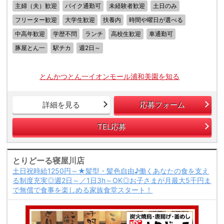
主婦（夫）歓迎
バイク通勤可
未経験者歓迎
土日のみ
フリーター歓迎
大学生歓迎
扶養内
時間や曜日が選べる
中高年歓迎
学歴不問
ランチ
高校生歓迎
車通勤可
豚屋とん一
駅チカ
週2日～
とんかつとん一イオンモール浦和美園を知る
詳細を見る
応募フォーム
TEL応募
とりどーる寝屋川店
土日祝時給1250円～★髪型・髪色自由♪働くあなたの食を支え
る制度充実◎週2日～／1日3h～OK◎お子さまが月最大5千円ま
で無償で食事を楽しめる家族食堂スタート！