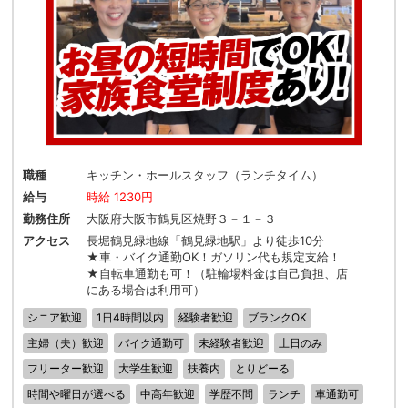
職種
キッチン・ホールスタッフ（ランチタイム）
給与
時給 1230円
勤務住所
大阪府大阪市鶴見区焼野３－１－３
アクセス
長堀鶴見緑地線「鶴見緑地駅」より徒歩10分
★車・バイク通勤OK！ガソリン代も規定支給！
★自転車通勤も可！（駐輪場料金は自己負担、店
にある場合は利用可）
シニア歓迎
1日4時間以内
経験者歓迎
ブランクOK
主婦（夫）歓迎
バイク通勤可
未経験者歓迎
土日のみ
フリーター歓迎
大学生歓迎
扶養内
とりどーる
時間や曜日が選べる
中高年歓迎
学歴不問
ランチ
車通勤可