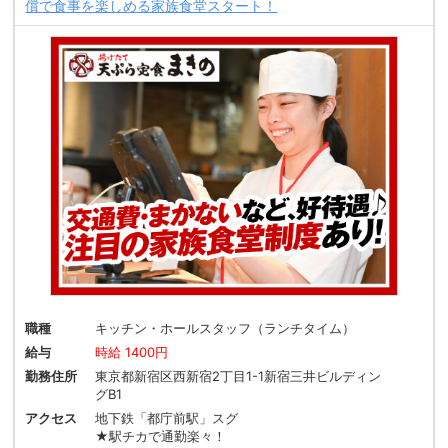
償で食事を楽しめる家族食堂スタート！
職種
キッチン・ホールスタッフ（ランチタイム）
給与
時給 1400円
勤務住所
東京都新宿区西新宿2丁目1-1新宿三井ビルディン
グB1
アクセス
地下鉄「都庁前駅」スグ
★駅チカで通勤楽々！