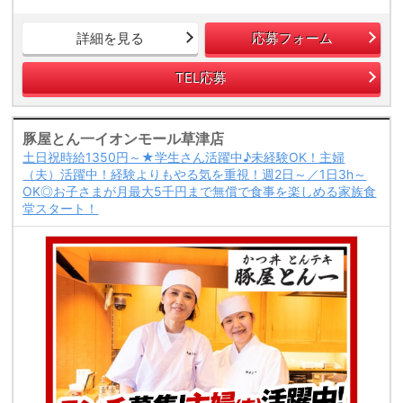
詳細を見る
応募フォーム
TEL応募
豚屋とん一イオンモール草津店
土日祝時給1350円～★学生さん活躍中♪未経験OK！主婦
（夫）活躍中！経験よりもやる気を重視！週2日～／1日3h～
OK◎お子さまが月最大5千円まで無償で食事を楽しめる家族食
堂スタート！