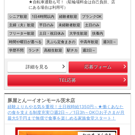
★自転車通勤も可！（駐輪場料金は自己負担、店
にある場合は利用可）
シニア歓迎
1日4時間以内
経験者歓迎
ブランクOK
主婦（夫）歓迎
平日のみ
未経験者歓迎
土日のみ
フリーター歓迎
土日・祝日休み
大学生歓迎
扶養内
時間や曜日が選べる
天ぷら定食まきの
中高年歓迎
週3日～
学歴不問
ランチ
高校生歓迎
駅チカ
週2日～
詳細を見る
応募フォーム
TEL応募
豚屋とん一イオンモール茨木店
経験よりもやる気を重視！土日祝時給1350円～★働くあなた
の食を支える制度充実◎週2日～／1日3h～OK◎お子さまが月
最大5千円まで無償で食事を楽しめる家族食堂スタート！