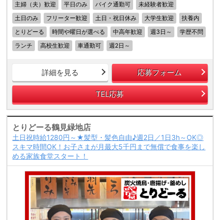
主婦（夫）歓迎
平日のみ
バイク通勤可
未経験者歓迎
土日のみ
フリーター歓迎
土日・祝日休み
大学生歓迎
扶養内
とりどーる
時間や曜日が選べる
中高年歓迎
週3日～
学歴不問
ランチ
高校生歓迎
車通勤可
週2日～
詳細を見る
応募フォーム
TEL応募
とりどーる鶴見緑地店
土日祝時給1280円～★髪型・髪色自由♪週2日／1日3h～OK◎
スキマ時間OK！お子さまが月最大5千円まで無償で食事を楽し
める家族食堂スタート！