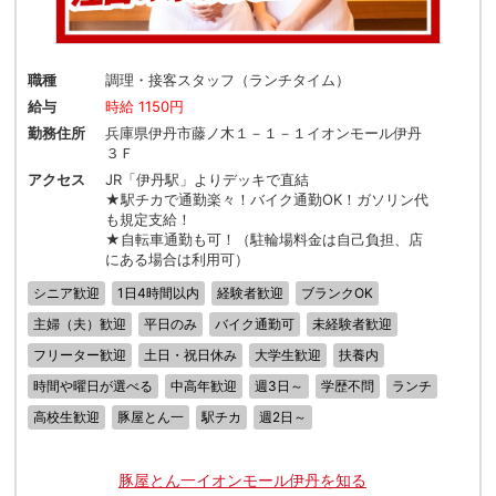
職種
調理・接客スタッフ（ランチタイム）
給与
時給 1150円
勤務住所
兵庫県伊丹市藤ノ木１－１－１イオンモール伊丹
３Ｆ
アクセス
JR「伊丹駅」よりデッキで直結
★駅チカで通勤楽々！バイク通勤OK！ガソリン代
も規定支給！
★自転車通勤も可！（駐輪場料金は自己負担、店
にある場合は利用可）
シニア歓迎
1日4時間以内
経験者歓迎
ブランクOK
主婦（夫）歓迎
平日のみ
バイク通勤可
未経験者歓迎
フリーター歓迎
土日・祝日休み
大学生歓迎
扶養内
時間や曜日が選べる
中高年歓迎
週3日～
学歴不問
ランチ
高校生歓迎
豚屋とん一
駅チカ
週2日～
豚屋とん一イオンモール伊丹を知る