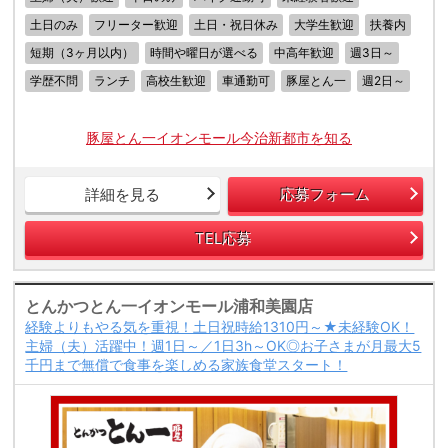
土日のみ
フリーター歓迎
土日・祝日休み
大学生歓迎
扶養内
短期（3ヶ月以内）
時間や曜日が選べる
中高年歓迎
週3日～
学歴不問
ランチ
高校生歓迎
車通勤可
豚屋とん一
週2日～
豚屋とん一イオンモール今治新都市を知る
詳細を見る
応募フォーム
TEL応募
とんかつとん一イオンモール浦和美園店
経験よりもやる気を重視！土日祝時給1310円～★未経験OK！
主婦（夫）活躍中！週1日～／1日3h～OK◎お子さまが月最大5
千円まで無償で食事を楽しめる家族食堂スタート！