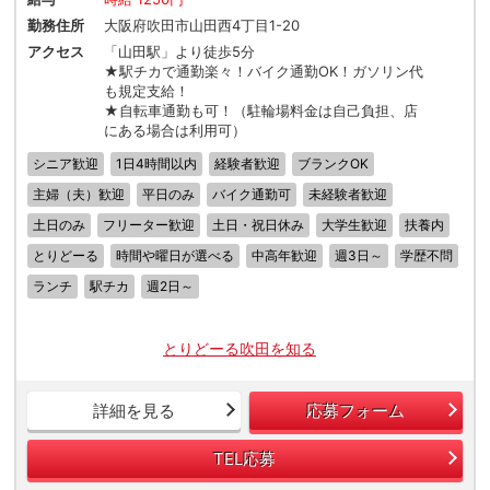
勤務住所
大阪府吹田市山田西4丁目1-20
アクセス
「山田駅」より徒歩5分
★駅チカで通勤楽々！バイク通勤OK！ガソリン代
も規定支給！
★自転車通勤も可！（駐輪場料金は自己負担、店
にある場合は利用可）
シニア歓迎
1日4時間以内
経験者歓迎
ブランクOK
主婦（夫）歓迎
平日のみ
バイク通勤可
未経験者歓迎
土日のみ
フリーター歓迎
土日・祝日休み
大学生歓迎
扶養内
とりどーる
時間や曜日が選べる
中高年歓迎
週3日～
学歴不問
ランチ
駅チカ
週2日～
とりどーる吹田を知る
詳細を見る
応募フォーム
TEL応募