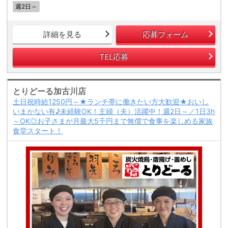
週2日～
詳細を見る
応募フォーム
TEL応募
とりどーる加古川店
土日祝時給1250円～★ランチ帯に働きたい方大歓迎★おいし
いまかない有♪未経験OK！主婦（夫）活躍中！週2日～／1日3h
～OK◎お子さまが月最大5千円まで無償で食事を楽しめる家族
食堂スタート！