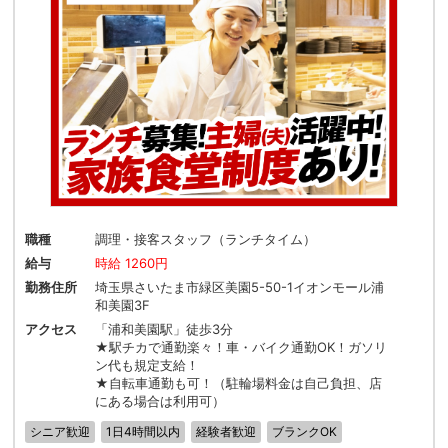
職種
調理・接客スタッフ（ランチタイム）
給与
時給 1260円
勤務住所
埼玉県さいたま市緑区美園5-50-1イオンモール浦
和美園3F
アクセス
「浦和美園駅」徒歩3分
★駅チカで通勤楽々！車・バイク通勤OK！ガソリ
ン代も規定支給！
★自転車通勤も可！（駐輪場料金は自己負担、店
にある場合は利用可）
シニア歓迎
1日4時間以内
経験者歓迎
ブランクOK