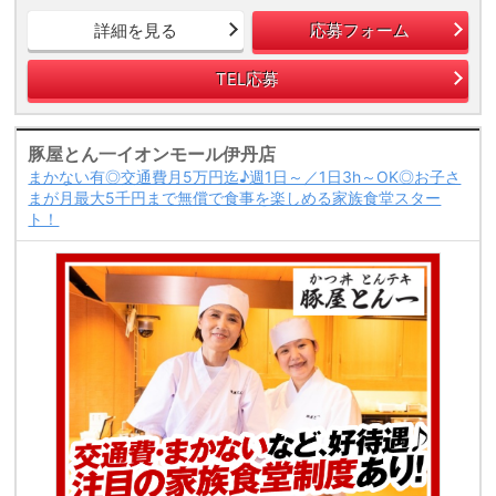
詳細を見る
応募フォーム
TEL応募
豚屋とん一イオンモール伊丹店
まかない有◎交通費月5万円迄♪週1日～／1日3h～OK◎お子さ
まが月最大5千円まで無償で食事を楽しめる家族食堂スター
ト！