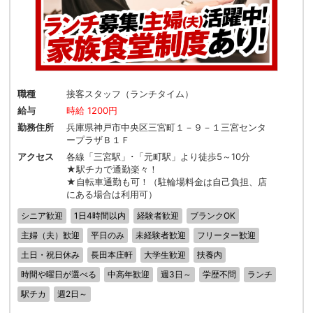
職種
接客スタッフ（ランチタイム）
給与
時給 1200円
勤務住所
兵庫県神戸市中央区三宮町１－９－１三宮センタ
ープラザＢ１Ｆ
アクセス
各線「三宮駅」･「元町駅」より徒歩5～10分
★駅チカで通勤楽々！
★自転車通勤も可！（駐輪場料金は自己負担、店
にある場合は利用可）
シニア歓迎
1日4時間以内
経験者歓迎
ブランクOK
主婦（夫）歓迎
平日のみ
未経験者歓迎
フリーター歓迎
土日・祝日休み
長田本庄軒
大学生歓迎
扶養内
時間や曜日が選べる
中高年歓迎
週3日～
学歴不問
ランチ
駅チカ
週2日～