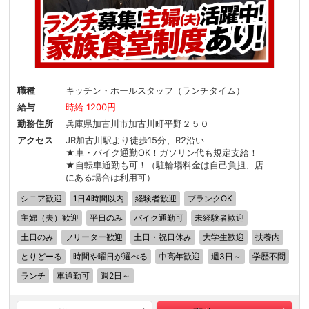
職種
キッチン・ホールスタッフ（ランチタイム）
給与
時給 1200円
勤務住所
兵庫県加古川市加古川町平野２５０
アクセス
JR加古川駅より徒歩15分、R2沿い
★車・バイク通勤OK！ガソリン代も規定支給！
★自転車通勤も可！（駐輪場料金は自己負担、店
にある場合は利用可）
シニア歓迎
1日4時間以内
経験者歓迎
ブランクOK
主婦（夫）歓迎
平日のみ
バイク通勤可
未経験者歓迎
土日のみ
フリーター歓迎
土日・祝日休み
大学生歓迎
扶養内
とりどーる
時間や曜日が選べる
中高年歓迎
週3日～
学歴不問
ランチ
車通勤可
週2日～