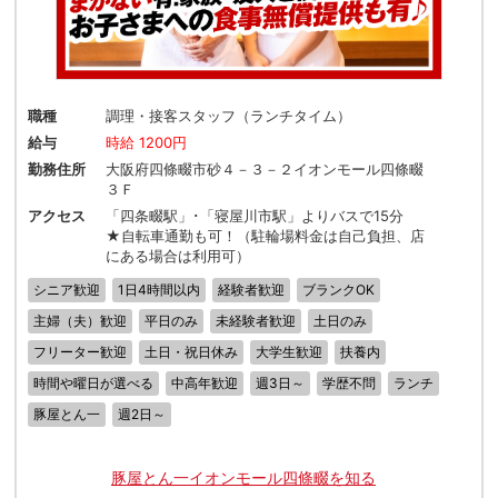
職種
調理・接客スタッフ（ランチタイム）
給与
時給 1200円
勤務住所
大阪府四條畷市砂４－３－２イオンモール四條畷
３Ｆ
アクセス
「四条畷駅」･「寝屋川市駅」よりバスで15分
★自転車通勤も可！（駐輪場料金は自己負担、店
にある場合は利用可）
シニア歓迎
1日4時間以内
経験者歓迎
ブランクOK
主婦（夫）歓迎
平日のみ
未経験者歓迎
土日のみ
フリーター歓迎
土日・祝日休み
大学生歓迎
扶養内
時間や曜日が選べる
中高年歓迎
週3日～
学歴不問
ランチ
豚屋とん一
週2日～
豚屋とん一イオンモール四條畷を知る