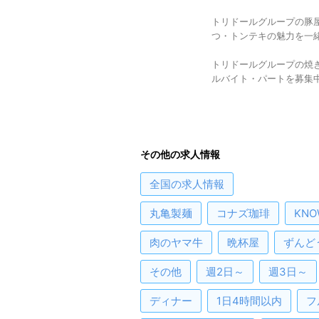
トリドールグループの豚
つ・トンテキの魅力を一
トリドールグループの焼
ルバイト・パートを募集
その他の求人情報
全国
の求人情報
丸亀製麺
コナズ珈琲
KNO
肉のヤマ牛
晩杯屋
ずんど
その他
週2日～
週3日～
ディナー
1日4時間以内
フ