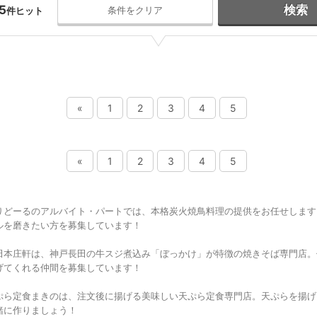
5
検索
条件をクリア
件ヒット
«
1
2
3
4
5
«
1
2
3
4
5
りどーるのアルバイト・パートでは、本格炭火焼鳥料理の提供をお任せします
ルを磨きたい方を募集しています！
田本庄軒は、神戸長田の牛スジ煮込み「ぼっかけ」が特徴の焼きそば専門店。
げてくれる仲間を募集しています！
ぷら定食まきのは、注文後に揚げる美味しい天ぷら定食専門店。天ぷらを揚げ
緒に作りましょう！