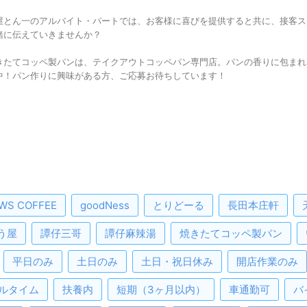
屋とん一のアルバイト・パートでは、お客様に喜びを提供すると共に、接客ス
緒に伝えていきませんか？
きたてコッペ製パンは、テイクアウトコッペパン専門店。パンの香りに包まれ
中！パン作りに興味がある方、ご応募お待ちしています！
WS COFFEE
goodNess
とりどーる
長田本庄軒
う屋
譚仔三哥
譚仔麻辣湯
焼きたてコッペ製パン
平日のみ
土日のみ
土日・祝日休み
開店作業のみ
ルタイム
扶養内
短期（3ヶ月以内）
車通勤可
バ