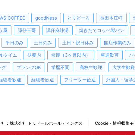
WS COFFEE
goodNess
とりどーる
長田本庄軒
う屋
譚仔三哥
譚仔麻辣湯
焼きたてコッペ製パン
平日のみ
土日のみ
土日・祝日休み
開店作業のみ
ルタイム
扶養内
短期（3ヶ月以内）
車通勤可
バ
ング
ブランクOK
学歴不問
高校生歓迎
大学生歓迎
経験者歓迎
経験者歓迎
フリーター歓迎
外国人・留学
会社：株式会社 トリドールホールディングス
Cookie・情報収