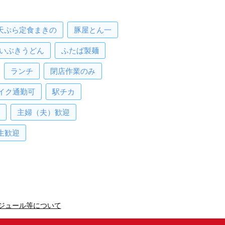
天ぷら定食まきの
豚屋とん一
いぶきうどん
ふたば製麺
ランチ
閉店作業のみ
イク通勤可
駅チカ
主婦（夫）歓迎
生歓迎
集モジュール等について