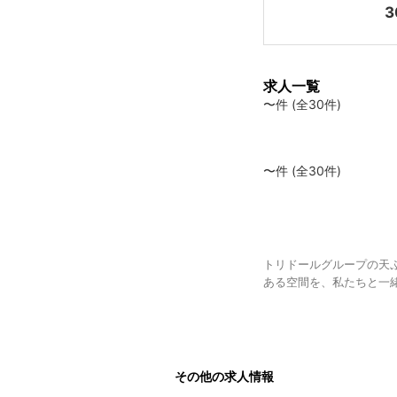
3
求人一覧
〜件 (全30件)
〜件 (全30件)
トリドールグループの天
ある空間を、私たちと一
その他の求人情報