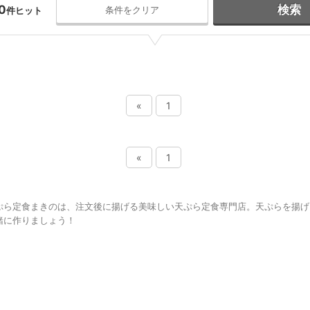
0
検索
条件をクリア
件ヒット
«
1
«
1
ぷら定食まきのは、注文後に揚げる美味しい天ぷら定食専門店。天ぷらを揚げ
緒に作りましょう！