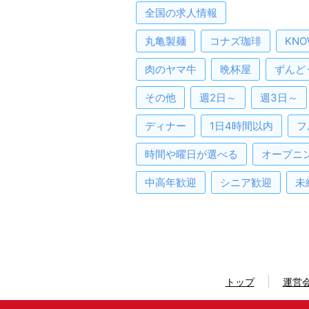
全国
の求人情報
丸亀製麺
コナズ珈琲
KNO
肉のヤマ牛
晩杯屋
ずんど
その他
週2日～
週3日～
ディナー
1日4時間以内
フ
時間や曜日が選べる
オープニ
中高年歓迎
シニア歓迎
未
トップ
運営