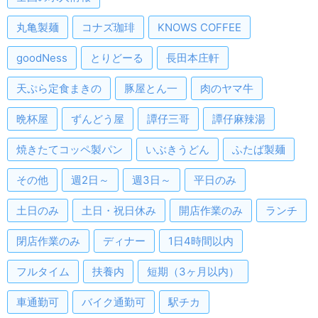
丸亀製麺
コナズ珈琲
KNOWS COFFEE
goodNess
とりどーる
長田本庄軒
天ぷら定食まきの
豚屋とん一
肉のヤマ牛
晩杯屋
ずんどう屋
譚仔三哥
譚仔麻辣湯
焼きたてコッペ製パン
いぶきうどん
ふたば製麺
その他
週2日～
週3日～
平日のみ
土日のみ
土日・祝日休み
開店作業のみ
ランチ
閉店作業のみ
ディナー
1日4時間以内
フルタイム
扶養内
短期（3ヶ月以内）
車通勤可
バイク通勤可
駅チカ