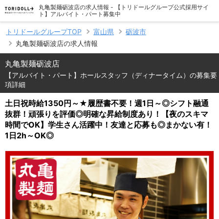
丸亀製麺砺波店の求人情報 - 【トリドールグループ公式採用サイ
ト】アルバイト・パート募集中
トリドールグループTOP
富山県
砺波市
丸亀製麺砺波店の求人情報
丸亀製麺砺波店
【アルバイト・パート】ホールスタッフ（ディナータイム）の募集要
項詳細
土日祝時給1350円～★履歴書不要！週1日～◎シフト融通
抜群！頑張りを評価◎明確な昇給制度あり！【夜のスキマ
時間でOK】学生さん活躍中！友達と応募も◎まかない有！
1日2h～OK◎