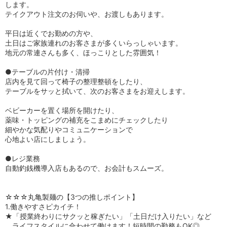
します。
テイクアウト注文のお伺いや、お渡しもあります。
平日は近くでお勤めの方や、
土日はご家族連れのお客さまが多くいらっしゃいます。
地元の常連さんも多く、ほっこりとした雰囲気！
●テーブルの片付け・清掃
店内を見て回って椅子の整理整頓をしたり、
テーブルをサッと拭いて、次のお客さまをお迎えします。
ベビーカーを置く場所を開けたり、
薬味・トッピングの補充をこまめにチェックしたり
細やかな気配りやコミュニケーションで
心地よい店にしましょう。
●レジ業務
自動釣銭機導入店もあるので、お会計もスムーズ。
☆☆☆丸亀製麺の【3つの推しポイント】
1.働きやすさピカイチ！
★「授業終わりにサクッと稼ぎたい」「土日だけ入りたい」など
ライフスタイルに合わせて働けます！短時間の勤務もOK◎