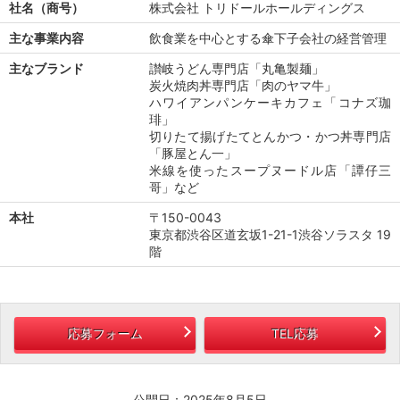
社名（商号）
株式会社 トリドールホールディングス
主な事業内容
飲食業を中心とする傘下子会社の経営管理
主なブランド
讃岐うどん専門店「丸亀製麺」
炭火焼肉丼専門店「肉のヤマ牛」
ハワイアンパンケーキカフェ「コナズ珈
琲」
切りたて揚げたてとんかつ・かつ丼専門店
「豚屋とん一」
米線を使ったスープヌードル店「譚仔三
哥」など
本社
〒150-0043
東京都渋谷区道玄坂1-21-1渋谷ソラスタ 19
階
応募フォーム
TEL応募
公開日：2025年8月5日