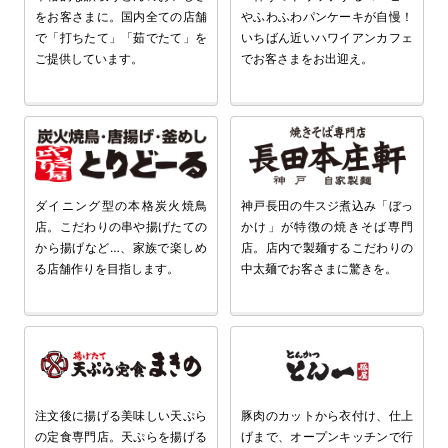
をお客さまに。国内全ての店舗
やふわふわパンケーキが自慢！
で「打ちたて」「茹でたて」を
いちばん近いハワイアンカフェ
ご提供しています。
でお客さまをお出迎え。
ダイニング型の本格炭火焼鳥
神戸長田の牛スジ煮込み「ぼっ
店。こだわりの串や揚げたての
かけ」が特徴の焼きそば専門
から揚げなど…、家族で楽しめ
店。店内で製麺するこだわりの
る店舗作りを目指します。
中太麺でお客さまに驚きを。
注文後に揚げる美味しい天ぷら
豚肉のカットから衣付け、仕上
の定食専門店。天ぷらを揚げる
げまで、オープンキッチンで行