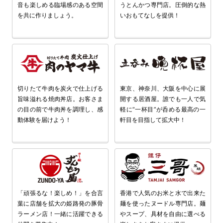
音も楽しめる臨場感のある空間
うとんかつ専門店。圧倒的な熱
を共に作りましょう。
いおもてなしを提供！
切りたて牛肉を炭火で仕上げる
東京、神奈川、大阪を中心に展
旨味溢れる焼肉丼店。お客さま
開する居酒屋。誰でも一人で気
の目の前で牛肉丼を調理し、感
軽に“一杯目”が呑める最高の一
動体験を届けよう！
軒目を目指して拡大中！
「頑張るな！楽しめ！」を合言
香港で人気のお米と水で出来た
葉に店舗を拡大の姫路発の豚骨
麺を使ったヌードル専門店。麺
ラーメン店！一緒に活躍できる
やスープ、具材を自由に選べる