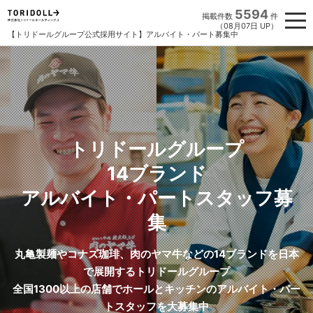
5594
掲載件数
件
（08月07日 UP）
【トリドールグループ公式採用サイト】アルバイト・パート募集中
トリドールグループ
14ブランド
アルバイト・パートスタッフ募
集
丸亀製麺やコナズ珈琲、肉のヤマ牛などの14ブランドを日本
で展開するトリドールグループ
全国1300以上の店舗でホールとキッチンのアルバイト・パー
トスタッフを大募集中