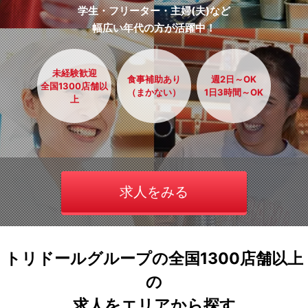
学生・フリーター・主婦(夫)など
幅広い年代の方が活躍中！
未経験歓迎
食事補助あり
週2日～OK
全国1300店舗以
（まかない）
1日3時間～OK
上
求人をみる
トリドールグループの全国1300店舗以上
の
求人をエリアから探す