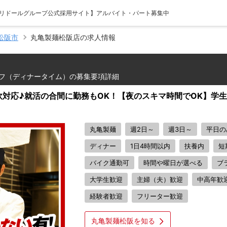
【トリドールグループ公式採用サイト】アルバイト・パート募集中
松阪市
丸亀製麺松阪店の求人情報
フ（ディナータイム）の募集要項詳細
対応♪就活の合間に勤務もOK！【夜のスキマ時間でOK】学
丸亀製麺
週2日～
週3日～
平日の
ディナー
1日4時間以内
扶養内
短
バイク通勤可
時間や曜日が選べる
ブ
大学生歓迎
主婦（夫）歓迎
中高年歓
経験者歓迎
フリーター歓迎
丸亀製麺松阪を知る