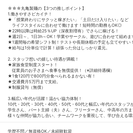
☆☆☆丸亀製麺の【3つの推しポイント】
1.働きやすさピカイチ！
★「授業終わりにサクッと稼ぎたい」「土日だけ入りたい」など
ライフスタイルに合わせて働けます！短時間の勤務もOK◎
★22時以降は時給25％UP（深夜割増有）でさらに稼げる！
★週2日～、1日3h～OK！学業やサークル、遊びに合わせて組めま
★1週間毎の希望シフト制！テストや長期休暇の予定も立てやすい
★給与は1分単位で計算！頑張った分はしっかり還元。
2. スタッフ想いの嬉しい待遇が満載！
★家族食堂制度スタート！
従業員のお子さまへ食事を無償提供！（※詳細待遇欄）
★1食120円で800円分食べられるまかない有！
★交通費月5万円まで支給。
★制服貸与（無償）
3.幅広い年代が活躍！温かい協力体制！
10代・20代・30代・40代・50代・60代と幅広い年代のスタッフ
学生さん、パート主婦（夫）さん、フリーターさん、中高年の方ま
様々な仲間が協力し合い、チームワークを重視して、学び合える環
学歴不問／無資格OK／未経験歓迎