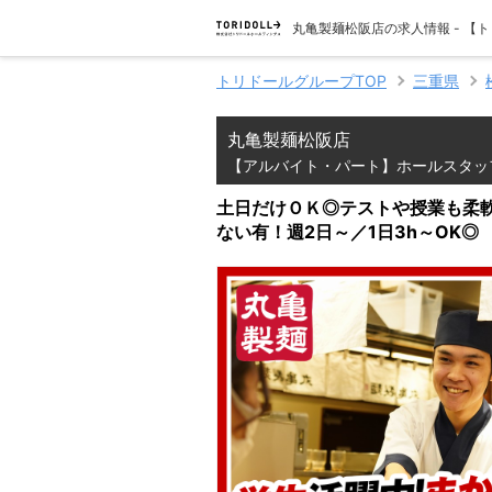
丸亀製麺松阪店の求人情報 - 
トリドールグループTOP
三重県
丸亀製麺松阪店
【アルバイト・パート】ホールスタッ
土日だけＯＫ◎テストや授業も柔軟
ない有！週2日～／1日3h～OK◎