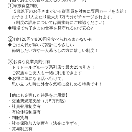
①家族食堂制度
15歳以下のお子さまがいる従業員を対象に専用カードを支給！
お子さま1人あたり最大月1万円分がチャージされます。
（制度の詳細については面接時にご確認ください）
◆職場でお子さまの食事を見守れるので安心♪
②1食120円で800円分食べられるまかない有
◆ごはん代が浮いて家計にやさしい！
節約したい方や一人暮らしの方に嬉しい制度！
③お得な従業員割引有
トリドールグループ系列店で最大25％引き！
ご家族やご友人も一緒に利用できます！
◆お得に気になる店へ行けて、
思い立った時に外食を気軽に楽しめる特典です！
【他にも充実した待遇をご用意】
・交通費規定支給（月5万円迄）
・社員登用制度有
・有給休暇制度有
・制服貸与
・社会保険加入制度有（法令に準ずる）
・賞与制度有