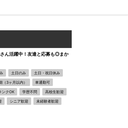
生さん活躍中！友達と応募も◎まか
み
土日のみ
土日・祝日休み
期（3ヶ月以内）
車通勤可
ランクOK
学歴不問
高校生歓迎
迎
シニア歓迎
未経験者歓迎