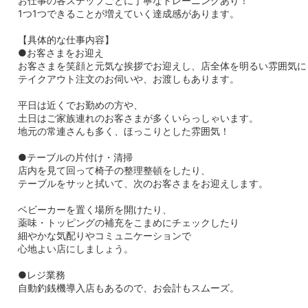
お仕事の各ステップごとに丁寧なトレーニングあり！
1つ1つできることが増えていく達成感があります。
【具体的な仕事内容】
●お客さまをお迎え
お客さまを笑顔と元気な挨拶でお迎えし、店全体を明るい雰囲気に
テイクアウト注文のお伺いや、お渡しもあります。
平日は近くでお勤めの方や、
土日はご家族連れのお客さまが多くいらっしゃいます。
地元の常連さんも多く、ほっこりとした雰囲気！
●テーブルの片付け・清掃
店内を見て回って椅子の整理整頓をしたり、
テーブルをサッと拭いて、次のお客さまをお迎えします。
ベビーカーを置く場所を開けたり、
薬味・トッピングの補充をこまめにチェックしたり
細やかな気配りやコミュニケーションで
心地よい店にしましょう。
●レジ業務
自動釣銭機導入店もあるので、お会計もスムーズ。