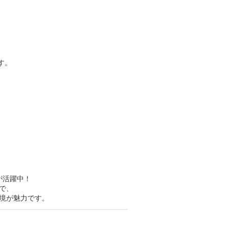
す。
！
が活躍中！
で、
境が魅力です。