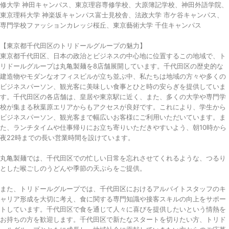
修大学 神田キャンパス、東京理容専修学校、大原簿記学校、神田外語学院、
東京理科大学 神楽坂キャンパス富士見校舎、法政大学 市ケ谷キャンパス、
専門学校ファッションカレッジ桜丘、東京藝術大学 千住キャンパス
【東京都千代田区のトリドールグループの魅力】
東京都千代田区、日本の政治とビジネスの中心地に位置するこの地域で、ト
リドールグループは丸亀製麺を8店舗展開しています。千代田区の歴史的な
建造物やモダンなオフィスビルが立ち並ぶ中、私たちは地域の方々や多くの
ビジネスパーソン、観光客に美味しい食事とひと時の安らぎを提供していま
す。千代田区の各店舗は、皇居や東京駅に近く、また、多くの大学や専門学
校が集まる秋葉原エリアからもアクセスが良好です。これにより、学生から
ビジネスパーソン、観光客まで幅広いお客様にご利用いただいています。ま
た、ランチタイムや仕事帰りにお立ち寄りいただきやすいよう、朝10時から
夜22時までの長い営業時間を設けています。
丸亀製麺では、千代田区での忙しい日常を忘れさせてくれるような、つるり
とした喉ごしのうどんや季節の天ぷらをご提供。
また、トリドールグループでは、千代田区におけるアルバイトスタッフのキ
ャリア形成を大切に考え、食に関する専門知識や接客スキルの向上をサポー
トしています。千代田区で食を通じて人々に喜びを提供したいという情熱を
お持ちの方を歓迎します。千代田区で新たなスタートを切りたい方、トリド