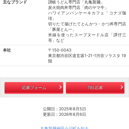
主なブランド
讃岐うどん専門店「丸亀製麺」
炭火焼肉丼専門店「肉のヤマ牛」
ハワイアンパンケーキカフェ「コナズ珈
琲」
切りたて揚げたてとんかつ・かつ丼専門店
「豚屋とん一」
米線を使ったスープヌードル店「譚仔三
哥」など
本社
〒150-0043
東京都渋谷区道玄坂1-21-1渋谷ソラスタ 19
階
応募フォーム
TEL応募
公開日：2025年8月5日
更新日：2026年8月6日
丸亀製麺神田小川町を知る