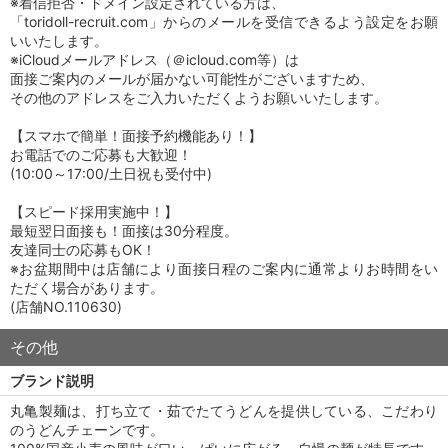
※着信拒否・ドメイン設定されている方は、
「toridoll-recruit.com」からのメールを受信できるよう設定をお願
いいたします。
※iCloudメールアドレス（＠icloud.com等）は
面接ご案内のメールが届かない可能性がございますため、
その他のアドレスをご入力いただくようお願いいたします。
【スマホで簡単！面接予約機能あり！】
お電話でのご応募も大歓迎！
(10:00～17:00/土日祝も受付中)
【スピード採用実施中！】
最短翌日面接も！面接は30分程度。
友達同士の応募もOK！
※お盆期間中は店舗により面接日程のご案内に通常よりお時間をい
ただく場合があります。
(店舗NO.110630)
その他
ブランド説明
丸亀製麺は、打ち立て・茹でたてうどんを提供している、こだわり
のうどんチェーンです。