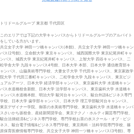
トリドールグループ 東京都 千代田区
このエリアでは下記の大学キャンパスからトリドールグループのアルバイト
をしている方がいます。
共立女子大学 神田一ツ橋キャンパス(本館)、共立女子大学 神田一ツ橋キャン
パス(2号館)、立命館大学 東京キャンパス、城西国際大学 東京紀尾井町キャ
ンパス、城西大学 東京紀尾井町キャンパス、上智大学 四谷キャンパス、二
松学舎大学 九段キャンパス4号館、日本大学 本部、日本大学 通信教育部キ
ャンパス、山脇美術専門学校、大妻女子大学 千代田キャンパス、東京家政学
院大学 千代田三番町キャンパス、二松学舎大学 九段キャンパス、東京ビジ
ュアルアーツ、日本大学 経済学部キャンパス、東京歯科大学 水道橋キャン
パス水道橋校舎新館、日本大学 法学部キャンパス、東京歯科大学 水道橋キ
ャンパス水道橋本館、明治大学 駿河台キャンパス、駿台外語&ビジネス専門
学校、日本大学 歯学部キャンパス、日本大学 理工学部駿河台キャンパス、
東京デザイナー学院、御茶の水美術専門学校、東京歯科大学 水道橋キャンパ
スさいかち坂校舎、産経新聞奨学会、東京テクノ・ホルティ園芸専門学校、
駿台法律経済&ビジネス専門学校、専門学校お茶の水スクール・オブ・ビジ
ネス、駿台電子情報&ビジネス専門学校、東京商科・法科学院専門学校、篠
原保育医療情報専門学校、共立女子大学 神田一ツ橋キャンパス(3号館)、専