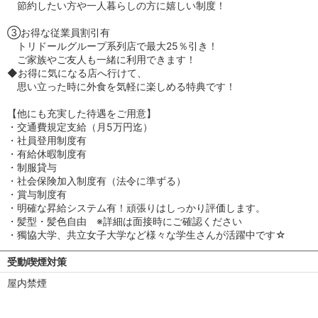
節約したい方や一人暮らしの方に嬉しい制度！
③お得な従業員割引有
トリドールグループ系列店で最大25％引き！
ご家族やご友人も一緒に利用できます！
◆お得に気になる店へ行けて、
思い立った時に外食を気軽に楽しめる特典です！
【他にも充実した待遇をご用意】
・交通費規定支給（月5万円迄）
・社員登用制度有
・有給休暇制度有
・制服貸与
・社会保険加入制度有（法令に準ずる）
・賞与制度有
・明確な昇給システム有！頑張りはしっかり評価します。
・髪型・髪色自由 ※詳細は面接時にご確認ください
・獨協大学、共立女子大学など様々な学生さんが活躍中です☆
受動喫煙対策
屋内禁煙