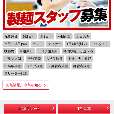
丸亀製麺
週2日～
週3日～
平日のみ
土日のみ
土日・祝日休み
ランチ
ディナー
1日4時間以内
フルタイム
扶養内
車通勤可
バイク通勤可
時間や曜日が選べる
ブランクOK
学歴不問
大学生歓迎
主婦（夫）歓迎
中高年歓迎
シニア歓迎
未経験者歓迎
経験者歓迎
フリーター歓迎
丸亀製麺川中島を知る
応募フォーム
TEL応募