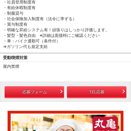
・社員登用制度有
・有給休暇制度有
・制服貸与
・社会保険加入制度有（法令に準ずる）
・賞与制度有
・明確な昇給システム有！頑張りはしっかり評価します。
・髪型・髪色自由 ※詳細は面接時にご確認ください
・車・バイク通勤可（条件付）
⇒ガソリン代も規定支給
受動喫煙対策
屋内禁煙
応募フォーム
TEL応募