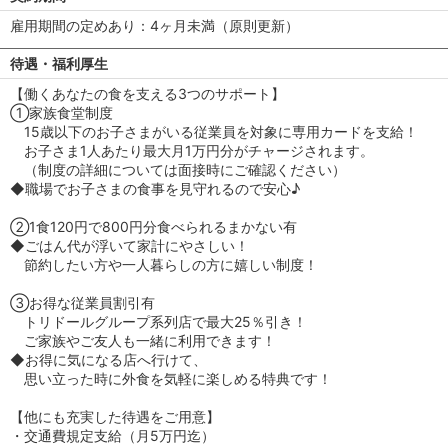
雇用期間の定めあり：4ヶ月未満（原則更新）
待遇・福利厚生
【働くあなたの食を支える3つのサポート】
①家族食堂制度
15歳以下のお子さまがいる従業員を対象に専用カードを支給！
お子さま1人あたり最大月1万円分がチャージされます。
（制度の詳細については面接時にご確認ください）
◆職場でお子さまの食事を見守れるので安心♪
②1食120円で800円分食べられるまかない有
◆ごはん代が浮いて家計にやさしい！
節約したい方や一人暮らしの方に嬉しい制度！
③お得な従業員割引有
トリドールグループ系列店で最大25％引き！
ご家族やご友人も一緒に利用できます！
◆お得に気になる店へ行けて、
思い立った時に外食を気軽に楽しめる特典です！
【他にも充実した待遇をご用意】
・交通費規定支給（月5万円迄）