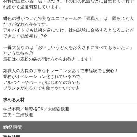
材料は国産小麦・塩・水だけ。その日の気温などに合わせてそれぞ
れ細かく温度調整しています。
紺色の襟がついた特別なユニフォームの「麺職人」は、限られた人
だけがなれる存在です。
アルバイトでも技術を身につけ、社内試験に合格するとなることが
できます◎給与もUP☆
一番大切なのは「おいしいうどんをお客さまに食べてもらいたい」
という気持ち◎
最初は小麦粉の袋の開け方からお教えします！
麺職人の店長の丁寧なトレーニングありで未経験でも安心！
業務がオペレーション化されているので、
アルバイトやパートがはじめての方でも
ブランクがある方でも働きやすいです♪
求める人材
学歴不問／無資格OK／未経験歓迎
主夫・主婦歓迎
勤務時間