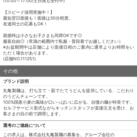
(10:00～17:00/土日祝も受付中)
【スピード採用実施中！】
最短翌日面接も！面接は30分程度。
友達同士の応募もOK！
面接時は小さなお子さまも同席OKです◎
服装自由◎（常識の範囲内で私服・普段着でお越しください）
※お盆期間中は店舗により面接日程のご案内に通常よりお時間をい
ただく場合があります。
(店舗NO.111251)
その他
ブランド説明
丸亀製麺は、打ち立て・茹でたてうどんを提供している、こだわり
のうどんチェーンです。
100%国産小麦の風味が口いっぱいに広がる、自慢の麺が特長です。
セルフサービス形式ながらキッチンスタッフが直接注文を受け、お
客さまの目の前で調理します。
選考のご連絡について
この求人は、株式会社丸亀製麺の募集を、グループ会社の