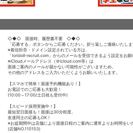
◇◆◇ 面接時、履歴書不要 ◇◆◇
「応募する」ボタンからご応募ください。折り返しご連絡いたしま
※着信拒否・ドメイン設定されている方は、
「toridoll-recruit.com」からのメールを受信できるよう設定を
※iCloudメールアドレス（＠icloud.com等）は
面接ご案内のメールが届かない可能性がございますため、
その他のアドレスをご入力いただくようお願いいたします。
【スマホで簡単！面接予約機能あり！】
お電話でのご応募も大歓迎！
(10:00～17:00/土日祝も受付中)
【スピード採用実施中！】
最短翌日面接も！面接は30分程度。
友達同士の応募もOK！
※お盆期間中は店舗により面接日程のご案内に通常よりお時間をい
(店舗NO.110153)