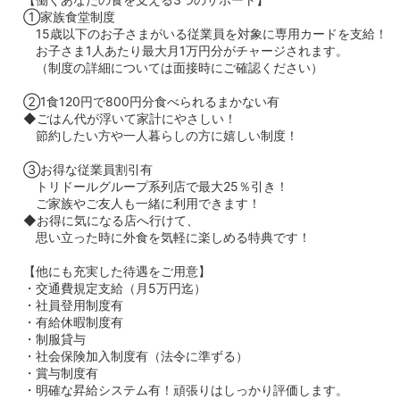
①家族食堂制度
15歳以下のお子さまがいる従業員を対象に専用カードを支給！
お子さま1人あたり最大月1万円分がチャージされます。
（制度の詳細については面接時にご確認ください）
②1食120円で800円分食べられるまかない有
◆ごはん代が浮いて家計にやさしい！
節約したい方や一人暮らしの方に嬉しい制度！
③お得な従業員割引有
トリドールグループ系列店で最大25％引き！
ご家族やご友人も一緒に利用できます！
◆お得に気になる店へ行けて、
思い立った時に外食を気軽に楽しめる特典です！
【他にも充実した待遇をご用意】
・交通費規定支給（月5万円迄）
・社員登用制度有
・有給休暇制度有
・制服貸与
・社会保険加入制度有（法令に準ずる）
・賞与制度有
・明確な昇給システム有！頑張りはしっかり評価します。