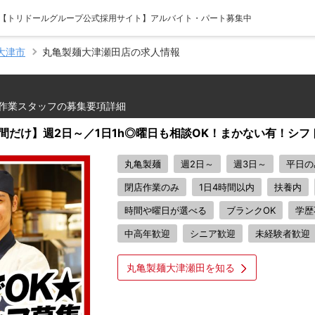
- 【トリドールグループ公式採用サイト】アルバイト・パート募集中
大津市
丸亀製麺大津瀬田店の求人情報
作業スタッフの募集要項詳細
間だけ】週2日～／1日1h◎曜日も相談OK！まかない有！シフ
丸亀製麺
週2日～
週3日～
平日の
閉店作業のみ
1日4時間以内
扶養内
時間や曜日が選べる
ブランクOK
学歴
中高年歓迎
シニア歓迎
未経験者歓迎
丸亀製麺大津瀬田を知る