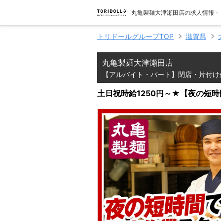
丸亀製麺大津瀬田店の求人情報 
トリドールグループTOP
滋賀県
丸亀製麺大津瀬田店
【アルバイト・パート】閉店・片付け
土日祝時給1250円～★【夜の短時