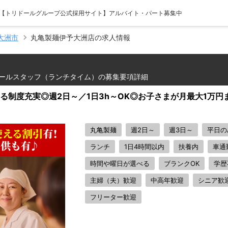
- 【トリドールグループ公式採用サイト】アルバイト・パート募集中
大洲市
丸亀製麺伊予大洲店の求人情報
ールスタッフ（ランチタイム）の募集要項詳細
る制度充実◎週2日～／1日3h～OK◎お子さまが月最大1万
丸亀製麺
週2日～
週3日～
平日の
ランチ
1日4時間以内
扶養内
車通
時間や曜日が選べる
ブランクOK
学歴
主婦（夫）歓迎
中高年歓迎
シニア歓
フリーター歓迎