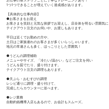
お仕事の各ステップごとに丁寧なトレーニングあり！
1つ1つできることが増えていく達成感があります。
【具体的な仕事内容】
●お客さまをお迎え
お客さまを笑顔と元気な挨拶でお迎えし、店全体を明るい雰囲気に
テイクアウト注文のお伺いや、お渡しもあります。
平日は近くでお勤めの方や、
土日はご家族連れのお客さまが多くいらっしゃいます。
地元の常連さんも多く、ほっこりとした雰囲気！
●うどんの調理補助
メニューやサイズ、「冷たい/温かい」などご注文を伺い
うどんを茹でたり、盛り付けます。
テイクアウト注文の調理もあります。
●天ぷら・おむすびの調理
レシピ通りに調理・盛り付けて、
完成したらカウンターに並べます。
●レジ業務
自動釣銭機導入店もあるので、お会計もスムーズ。