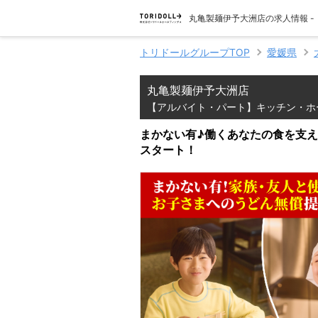
丸亀製麺伊予大洲店の求人情報 
トリドールグループTOP
愛媛県
丸亀製麺伊予大洲店
【アルバイト・パート】キッチン・ホ
まかない有♪働くあなたの食を支え
スタート！