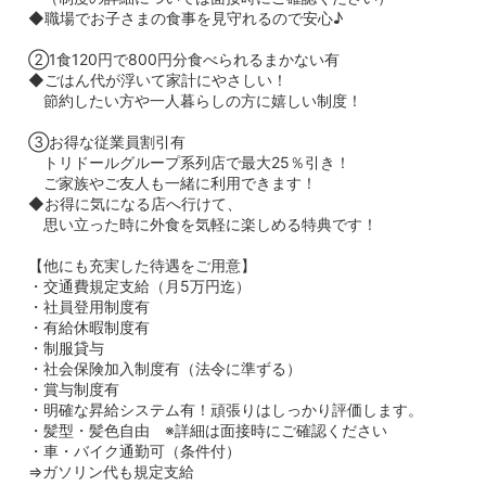
◆職場でお子さまの食事を見守れるので安心♪
②1食120円で800円分食べられるまかない有
◆ごはん代が浮いて家計にやさしい！
節約したい方や一人暮らしの方に嬉しい制度！
③お得な従業員割引有
トリドールグループ系列店で最大25％引き！
ご家族やご友人も一緒に利用できます！
◆お得に気になる店へ行けて、
思い立った時に外食を気軽に楽しめる特典です！
【他にも充実した待遇をご用意】
・交通費規定支給（月5万円迄）
・社員登用制度有
・有給休暇制度有
・制服貸与
・社会保険加入制度有（法令に準ずる）
・賞与制度有
・明確な昇給システム有！頑張りはしっかり評価します。
・髪型・髪色自由 ※詳細は面接時にご確認ください
・車・バイク通勤可（条件付）
⇒ガソリン代も規定支給