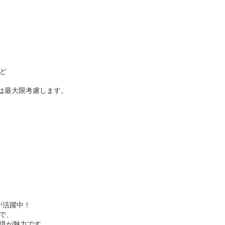
ど
望は最大限考慮します。
が活躍中！
で、
境が魅力です。