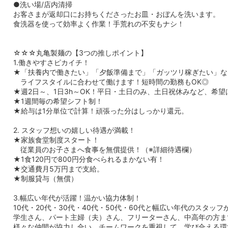
●洗い場/店内清掃
お客さまが返却口にお持ちくださったお皿・おぼんを洗います。
食洗器を使って効率よく作業！手荒れの不安もナシ！
☆☆☆丸亀製麺の【3つの推しポイント】
1.働きやすさピカイチ！
★「扶養内で働きたい」「夕飯準備まで」「ガッツリ稼ぎたい」な
ライフスタイルに合わせて働けます！短時間の勤務もOK◎
★週2日～、1日3h～OK！平日・土日のみ、土日祝休みなど、希
★1週間毎の希望シフト制！
★給与は1分単位で計算！頑張った分はしっかり還元。
2. スタッフ想いの嬉しい待遇が満載！
★家族食堂制度スタート！
従業員のお子さまへ食事を無償提供！（※詳細待遇欄）
★1食120円で800円分食べられるまかない有！
★交通費月5万円まで支給。
★制服貸与（無償）
3.幅広い年代が活躍！温かい協力体制！
10代・20代・30代・40代・50代・60代と幅広い年代のスタッフ
学生さん、パート主婦（夫）さん、フリーターさん、中高年の方ま
様々な仲間が協力し合い、チームワークを重視して、学び合える環